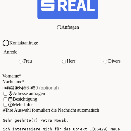
Anfragen
Kontaktanfrage
Ihre Kontaktdaten
Anrede
Frau
Herr
Divers
Vorname
*
(Pflichtfeld)
Nachname
*
(Pflichtfeld)
Vorname
*
E-Mail
*
(Pflichtfeld)
Nachname
*
Telefon
(optional)
max@beispiel.at
*
Ich möchte:
Adresse anfragen
Besichtigung
Mehr Infos
Ihre Auswahl formuliert die Nachricht automatisch
Ihre Nachricht