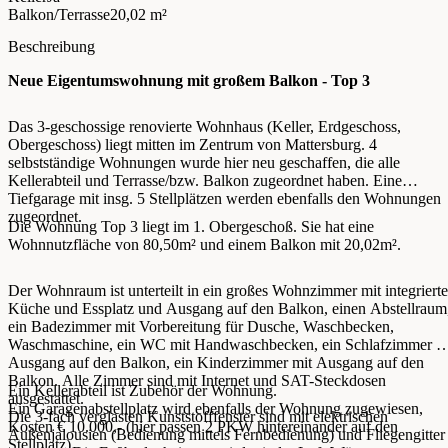
Balkon/Terrasse
20,02 m²
Beschreibung
Neue Eigentumswohnung mit großem Balkon - Top 3
Das 3-geschossige renovierte Wohnhaus (Keller, Erdgeschoss,
Obergeschoss) liegt mitten im Zentrum von Mattersburg. 4
selbstständige Wohnungen wurde hier neu geschaffen, die alle
Kellerabteil und Terrasse/bzw. Balkon zugeordnet haben. Eine
Tiefgarage mit insg. 5 Stellplätzen werden ebenfalls den Wohnungen
zugeordnet.
Die Wohnung Top 3 liegt im 1. Obergeschoß. Sie hat eine
Wohnnutzfläche von 80,50m² und einem Balkon mit 20,02m².
Der Wohnraum ist unterteilt in ein großes Wohnzimmer mit integrierte
Küche und Essplatz und Ausgang auf den Balkon, einen Abstellraum
ein Badezimmer mit Vorbereitung für Dusche, Waschbecken,
Waschmaschine, ein WC mit Handwaschbecken, ein Schlafzimmer m
Ausgang auf den Balkon, ein Kinderzimmer mit Ausgang auf den
Balkon. Alle Zimmer sind mit Internet und SAT-Steckdosen
Ein Kellerabteil ist Zubehör der Wohnung.
ausgestattet.
Ein Garagenabstellplatz wird ebenfalls der Wohnung zugewiesen,
Die 3-fach verglasten Kunststofffenster sind mit elektrischen
Kosten € 10.000,- (hier passen 2 PKW hintereinander auf den
Außenjalousien (Bedienung mittels Fernbedienung) und Fliegengitter
Stellplatz)