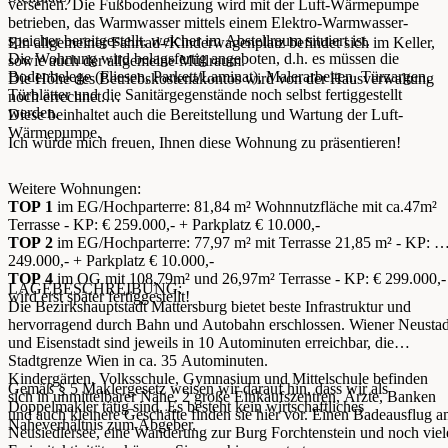
versehen. Die Fußbodenheizung wird mit der Luft-Wärmepumpe
betrieben, das Warmwasser mittels einem Elektro-Warmwasser-
speicher bereitgestellt, welcher im Abstellraum situiert ist.
Ein allgemeiner Fahrrad-/Kinderwagenplatz befindet sich im Keller,
Die Wohnung wird belagsfertig angeboten, d.h. es müssen die
sowie auch der allgemeine Müllraum.
Bodenbelege (Fliesen, Parkett/Laminat), Malerarbeiten, Türzargen,
Die Höhe des Betriebskostenakontos wird von der Hausverwaltung
Türblätter und die Sanitärgegenstände noch selbst fertiggestellt
noch errechnet.
werden.
Diese beinhaltet auch die Bereitstellung und Wartung der Luft-
Wärmepumpe.
Ich würde mich freuen, Ihnen diese Wohnung zu präsentieren!
Weitere Wohnungen:
TOP 1
im EG/Hochparterre: 81,84 m² Wohnnutzfläche mit ca.47m²
Terrasse - KP: € 259.000,- + Parkplatz € 10.000,-
TOP 2
im EG/Hochparterre: 77,97 m² mit Terrasse 21,85 m² - KP: €
249.000,- + Parkplatz € 10.000,-
TOP 4
im OG mit 108,79m² und 26,97m² Terrasse - KP: € 299.000,-
LAGEBESCHREIBUNG:
wird erst später fertiggestellt!
Die Bezirkshauptstadt Mattersburg bietet beste Infrastruktur und
hervorragend durch Bahn und Autobahn erschlossen. Wiener Neustad
und Eisenstadt sind jeweils in 10 Autominuten erreichbar, die
Stadtgrenze Wien in ca. 35 Autominuten.
Kindergärten, Volksschule, Gymnasium und Mittelschule befinden
Gemäß § 5 Maklergesetz weisen wir darauf hin, dass wir als
sich in unmittelbarer Nähe. 2 große Einkaufszentren, Ärzte, Banken
Doppelmakler tätig sind. Es besteht kein wirtschaftliches
und auch kleinere Geschäfte finden sie hier vor. Einen Badeausflug 
Naheverhältnis zum Abgeber.
Neusiedlersee, eine Wanderung zur Burg Forchtenstein und noch viel