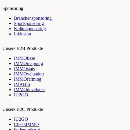
Sponsoring
Branchensponsoring
Sportsponsoring
Kultursponsoring
Inklusion
Unsere B2B Produkte
IMMObase
IMMOmapping
IMMOstats
IMMOvaluation
IMMOfarming
IMABIS
IMMOdeveloper
IU2GO
Unsere B2C Produkte
IU2GO
CheckIMMO
bodenpreise.at