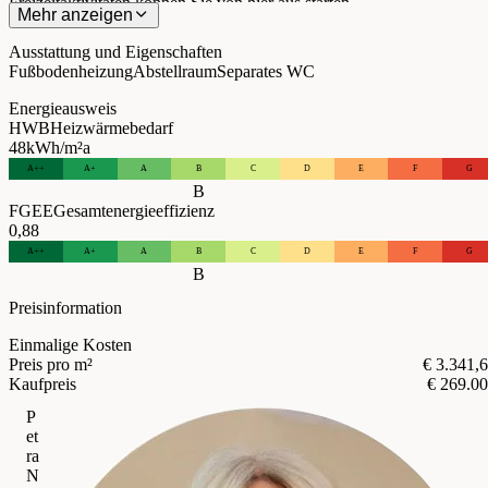
Freizeitaktivitäten können Sie von hier aus starten.
Mehr anzeigen
Ausstattung und Eigenschaften
Fußbodenheizung
Abstellraum
Separates WC
Energieausweis
HWB
Heizwärmebedarf
48
kWh/m²a
A++
A+
A
B
C
D
E
F
G
B
FGEE
Gesamtenergieeffizienz
0,88
A++
A+
A
B
C
D
E
F
G
B
Preisinformation
Einmalige Kosten
Preis pro m²
€ 3.341,
Kaufpreis
€ 269.0
P
et
ra
N