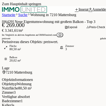
Zum Hauptinhalt springen
Inserat
Anmelde
Grundriss
 / 22
Startseite
Suche
Wohnung in 7210 Mattersburg
[06429] Neue Eigentumswohnung mit großem Balkon - Top 3
€ 269.000
Exposé
Preis-Check
€ 3.341,61/m²
Im Vergleich zu aktiven Angeboten auf IMMOunited.com
preiswert
gehob
Preisniveau dieses Objekts: preiswert.
Fläche
Zimmer
80,50 m²
3
Balkon
20,02 m²
Lage
7210 Mattersburg
Objektinformationen
Objekttyp
Wohnung
Nutzfläche
80,50 m²
Zimmer
3
Verfügbar ab
sofort
Badezimmer
1
Keller
Ja