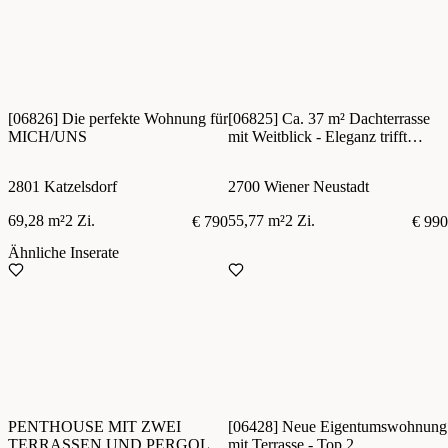
[06826] Die perfekte Wohnung für
[06825] Ca. 37 m² Dachterrasse
MICH/UNS
mit Weitblick - Eleganz trifft
Wohnqualität
2801 Katzelsdorf
2700 Wiener Neustadt
69,28 m²
2 Zi.
55,77 m²
2 Zi.
€ 790
€ 990
Ähnliche Inserate
PENTHOUSE MIT ZWEI
[06428] Neue Eigentumswohnung
TERRASSEN UND PERGOLA
mit Terrasse - Top 2