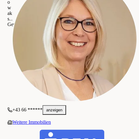
o
w
ak
s Real Wiener Neustadt
Gewerblich
+43 66 ******
anzeigen
Weitere Immobilien