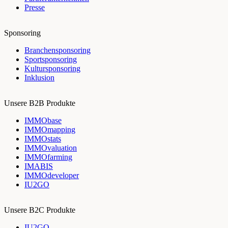
Presse
Sponsoring
Branchensponsoring
Sportsponsoring
Kultursponsoring
Inklusion
Unsere B2B Produkte
IMMObase
IMMOmapping
IMMOstats
IMMOvaluation
IMMOfarming
IMABIS
IMMOdeveloper
IU2GO
Unsere B2C Produkte
IU2GO