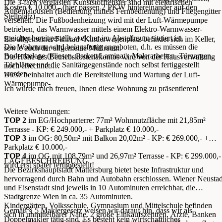
Die 3-fach verglasten Kunststofffenster sind mit elektrischen
Kosten € 10.000,- (hier passen 2 PKW hintereinander auf den
Außenjalousien (Bedienung mittels Fernbedienung) und Fliegengitter
Stellplatz)
versehen. Die Fußbodenheizung wird mit der Luft-Wärmepumpe
betrieben, das Warmwasser mittels einem Elektro-Warmwasser-
speicher bereitgestellt, welcher im Abstellraum situiert ist.
Ein allgemeiner Fahrrad-/Kinderwagenplatz befindet sich im Keller,
Die Wohnung wird belagsfertig angeboten, d.h. es müssen die
sowie auch der allgemeine Müllraum.
Bodenbelege (Fliesen, Parkett/Laminat), Malerarbeiten, Türzargen,
Die Höhe des Betriebskostenakontos wird von der Hausverwaltung
Türblätter und die Sanitärgegenstände noch selbst fertiggestellt
noch errechnet.
werden.
Diese beinhaltet auch die Bereitstellung und Wartung der Luft-
Wärmepumpe-
Ich würde mich freuen, Ihnen diese Wohnung zu präsentieren!
Weitere Wohnungen:
TOP 2
im EG/Hochparterre: 77m² Wohnnutzfläche mit 21,85m²
Terrasse - KP: € 249.000,- + Parkplatz € 10.000,-
TOP 3
im OG: 80,50m² mit Balkon 20,02m² - KP: € 269.000,- +
Parkplatz € 10.000,-
TOP 4
im OG mit 108,79m² und 26,97m² Terrasse - KP: € 299.000,-
LAGEBESCHREIBUNG
wird erst später fertiggestellt!
Die Bezirkshauptstadt Mattersburg bietet beste Infrastruktur und
hervorragend durch Bahn und Autobahn erschlossen. Wiener Neustad
und Eisenstadt sind jeweils in 10 Autominuten erreichbar, die
Stadtgrenze Wien in ca. 35 Autominuten.
Kindergärten, Volksschule, Gymnasium und Mittelschule befinden
Gemäß § 5 Maklergesetz weisen wir darauf hin, dass wir als
sich in unmittelbarer Nähe. 2 große Einkaufszentren, Ärzte, Banken
Doppelmakler tätig sind. Es besteht kein wirtschaftliches