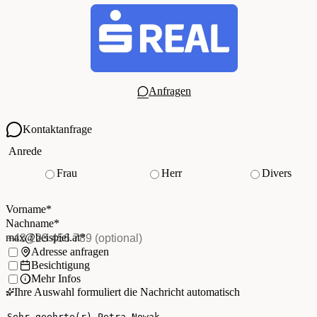
Anfragen
Kontaktanfrage
Ihre Kontaktdaten
Anrede
Frau
Herr
Divers
Vorname
*
(Pflichtfeld)
Nachname
*
(Pflichtfeld)
Vorname
*
E-Mail
*
(Pflichtfeld)
Nachname
*
Telefon
(optional)
max@beispiel.at
*
Ich möchte:
Adresse anfragen
Besichtigung
Mehr Infos
Ihre Auswahl formuliert die Nachricht automatisch
Ihre Nachricht