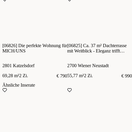
[06826] Die perfekte Wohnung für
[06825] Ca. 37 m² Dachterrasse
MICH/UNS
mit Weitblick - Eleganz trifft
Wohnqualität
2801 Katzelsdorf
2700 Wiener Neustadt
69,28 m²
2 Zi.
55,77 m²
2 Zi.
€ 790
€ 990
Ähnliche Inserate