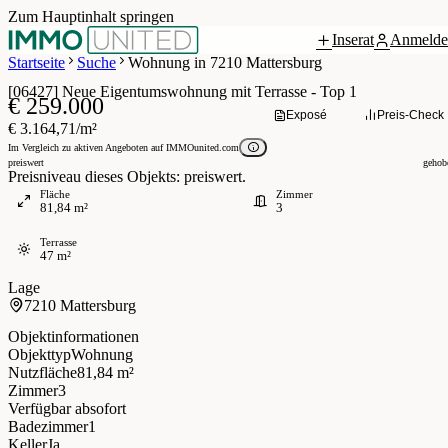
Zum Hauptinhalt springen
Inserat
Anmelde
Grundriss
3 / 20
Startseite
Suche
Wohnung in 7210 Mattersburg
[06427] Neue Eigentumswohnung mit Terrasse - Top 1
€ 259.000
Exposé
Preis-Check
€ 3.164,71/m²
Im Vergleich zu aktiven Angeboten auf IMMOunited.com
preiswert
gehob
Preisniveau dieses Objekts: preiswert.
Fläche
Zimmer
81,84 m²
3
Terrasse
47 m²
Lage
7210 Mattersburg
Objektinformationen
Objekttyp
Wohnung
Nutzfläche
81,84 m²
Zimmer
3
Verfügbar ab
sofort
Badezimmer
1
Keller
Ja