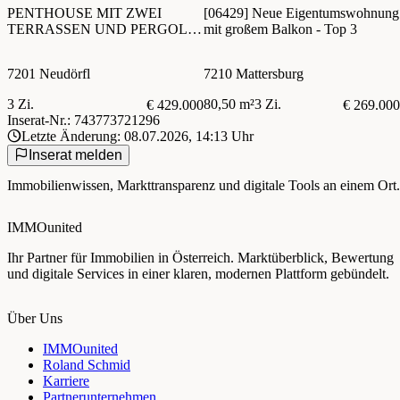
PENTHOUSE MIT ZWEI
[06429] Neue Eigentumswohnung
TERRASSEN UND PERGOLA
mit großem Balkon - Top 3
- WEITBLICK
7201 Neudörfl
7210 Mattersburg
3 Zi.
80,50 m²
3 Zi.
€ 429.000
€ 269.000
Inserat-Nr.: 743773721296
Letzte Änderung: 08.07.2026, 14:13 Uhr
Inserat melden
Immobilienwissen, Markttransparenz und digitale Tools an einem Ort.
IMMOunited
Ihr Partner für Immobilien in Österreich. Marktüberblick, Bewertung
und digitale Services in einer klaren, modernen Plattform gebündelt.
Über Uns
IMMOunited
Roland Schmid
Karriere
Partnerunternehmen