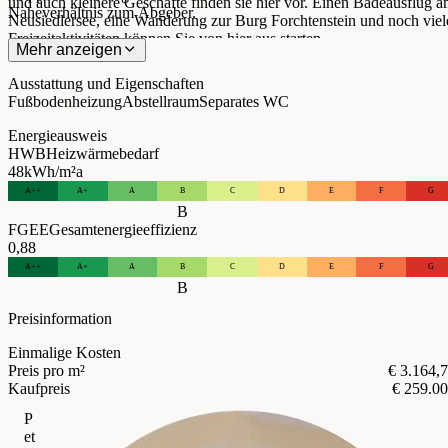
und auch kleinere Geschäfte finden sie hier vor. Einen Badeausflug 
Naheverhältnis zum Abgeber.
Neusiedlersee, eine Wanderung zur Burg Forchtenstein und noch viel
Freizeitaktivitäten können Sie von hier aus starten.
Mehr anzeigen
Ausstattung und Eigenschaften
Fußbodenheizung
Abstellraum
Separates WC
Energieausweis
HWB
Heizwärmebedarf
48
kWh/m²a
A++
A+
A
B
C
D
E
F
G
B
FGEE
Gesamtenergieeffizienz
0,88
A++
A+
A
B
C
D
E
F
G
B
Preisinformation
Einmalige Kosten
Preis pro m²
€ 3.164,
Kaufpreis
€ 259.0
P
et