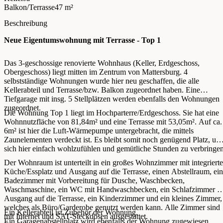
Balkon/Terrasse
47 m²
Beschreibung
Neue Eigentumswohnung mit Terrasse - Top 1
Das 3-geschossige renovierte Wohnhaus (Keller, Erdgeschoss,
Obergeschoss) liegt mitten im Zentrum von Mattersburg. 4
selbstständige Wohnungen wurde hier neu geschaffen, die alle
Kellerabteil und Terrasse/bzw. Balkon zugeordnet haben. Eine
Tiefgarage mit insg. 5 Stellplätzen werden ebenfalls den Wohnungen
zugeordnet.
Die Wohnung Top 1 liegt im Hochparterre/Erdgeschoss. Sie hat eine
Wohnnutzfläche von 81,84m² und eine Terrasse mit 53,05m². Auf ca.
6m² ist hier die Luft-Wärmepumpe untergebracht, die mittels
Zaunelementen verdeckt ist. Es bleibt somit noch genügend Platz, um
sich hier einfach wohlzufühlen und gemütliche Stunden zu verbringen
Der Wohnraum ist unterteilt in ein großes Wohnzimmer mit integrierte
Küche/Essplatz und Ausgang auf die Terrasse, einen Abstellraum, ein
Badezimmer mit Vorbereitung für Dusche, Waschbecken,
Waschmaschine, ein WC mit Handwaschbecken, ein Schlafzimmer m
Ausgang auf die Terrasse, ein Kinderzimmer und ein kleines Zimmer,
welches als Büro/Garderobe genutzt werden kann. Alle Zimmer sind
Ein Kellerabteil ist Zubehör der Wohnung.
mit Internet und SAT-Steckdosen ausgestattet.
Ein Garagenabstellplatz wird ebenfalls der Wohnung zugewiesen,