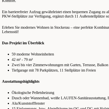
Komfort.
Ein barrierefreier Aufzug gewährleistet einen bequemen Zugang zu al
PKW-Stellplätze zur Verfügung, ergänzt durch 11 Außenstellplätze so
Erleben Sie modernes Wohnen in Stockerau – eine perfekte Kombina
Lebensstil!
Das Projekt im Überblick
59 moderne Wohneinheiten
42 m² - 79 m²
Zwei bis vier Zimmerwohnungen mit Garten, Terrasse, Balkon
Tiefgarage mit 78 Parkplätzen, 11 Stellplätze im Freien
Ausstattungshighlights
Ökologische Pelletsheizung
Dusch oder Wannenbad, weiße LAUFEN-Sanitärausstattung, F
Alu/Kunststofffenster
15 Einlagerungs- bzw. Abstellräume im OG und DG mit Holz