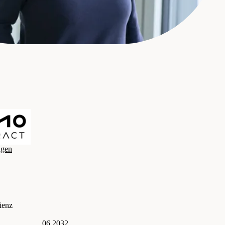
n Vermittlung GmbH
agen
ienz
06.2032