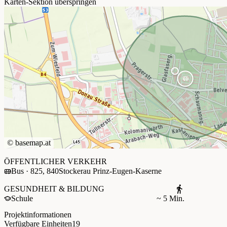
Karten-Sektion überspringen
©
basemap.at
+
ÖFFENTLICHER VERKEHR
Bus · 825, 840
Stockerau Prinz-Eugen-Kaserne
−
GESUNDHEIT & BILDUNG
Schule
~ 5 Min.
Projektinformationen
Verfügbare Einheiten
19