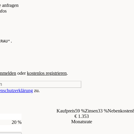
e anfragen
nfos
nmelden
oder
kostenlos registrieren
.
n
nschutzerklärung
zu.
Kaufpreis
59 %
Zinsen
33 %
Nebenkosten
€ 1.353
Monatsrate
20 %