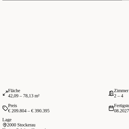
Fläche
Zimmer
42,09 – 78,13 m²
2 – 4
Preis
Fertigst
€ 209.804 – € 390.395
08.2027
Lage
2000 Stockerau