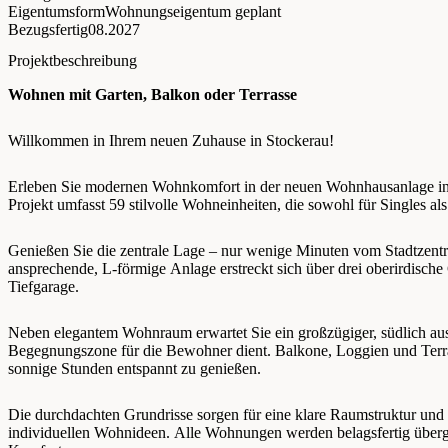
Eigentumsform
Wohnungseigentum geplant
Bezugsfertig
08.2027
Projektbeschreibung
Wohnen mit Garten, Balkon oder Terrasse
Willkommen in Ihrem neuen Zuhause in Stockerau!
Erleben Sie modernen Wohnkomfort in der neuen Wohnhausanlage in 
Projekt umfasst 59 stilvolle Wohneinheiten, die sowohl für Singles als
Genießen Sie die zentrale Lage – nur wenige Minuten vom Stadtzentru
ansprechende, L-förmige Anlage erstreckt sich über drei oberirdische
Tiefgarage.
Neben elegantem Wohnraum erwartet Sie ein großzügiger, südlich ausg
Begegnungszone für die Bewohner dient. Balkone, Loggien und Terra
sonnige Stunden entspannt zu genießen.
Die durchdachten Grundrisse sorgen für eine klare Raumstruktur und v
individuellen Wohnideen. Alle Wohnungen werden belagsfertig über