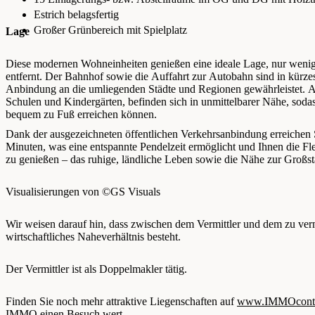
Estrich belagsfertig
Großer Grünbereich mit Spielplatz
Lage
Diese modernen Wohneinheiten genießen eine ideale Lage, nur wen
entfernt. Der Bahnhof sowie die Auffahrt zur Autobahn sind in kürzes
Anbindung an die umliegenden Städte und Regionen gewährleistet. Al
Schulen und Kindergärten, befinden sich in unmittelbarer Nähe, sodass
bequem zu Fuß erreichen können.
Dank der ausgezeichneten öffentlichen Verkehrsanbindung erreichen 
Minuten, was eine entspannte Pendelzeit ermöglicht und Ihnen die Flex
zu genießen – das ruhige, ländliche Leben sowie die Nähe zur Großst
Visualisierungen von ©GS Visuals
Wir weisen darauf hin, dass zwischen dem Vermittler und dem zu vermi
wirtschaftliches Naheverhältnis besteht.
Der Vermittler ist als Doppelmakler tätig.
Finden Sie noch mehr attraktive Liegenschaften auf
www.IMMOcontra
IMMO einen Besuch wert.