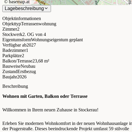
©
basemap.at
Lagebeschreibung
Objektinformationen
Objekttyp
Terrassenwohnung
Zimmer
2
Stockwerk
2. OG
von 4
Eigentumsform
Wohnungseigentum geplant
Verfügbar ab
2027
Badezimmer
1
Parkplätze
2
Balkon/Terrasse
23,68 m²
Bauweise
Neubau
Zustand
Erstbezug
Baujahr
2026
Beschreibung
Wohnen mit Garten, Balkon oder Terrasse
Willkommen in Ihrem neuen Zuhause in Stockerau!
Erleben Sie modernen Wohnkomfort in der neuen Wohnhausanlage i
der Pragerstraße. Dieses beeindruckende Projekt umfasst 59 stilvolle