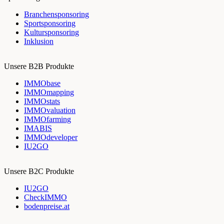
Branchensponsoring
Sportsponsoring
Kultursponsoring
Inklusion
Unsere B2B Produkte
IMMObase
IMMOmapping
IMMOstats
IMMOvaluation
IMMOfarming
IMABIS
IMMOdeveloper
IU2GO
Unsere B2C Produkte
IU2GO
CheckIMMO
bodenpreise.at