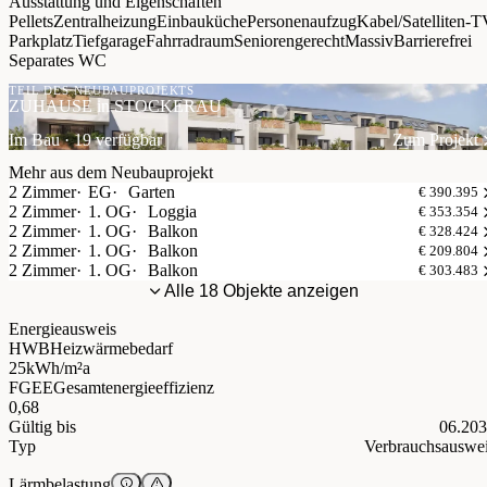
Ausstattung und Eigenschaften
Pellets
Zentralheizung
Einbauküche
Personenaufzug
Kabel/Satelliten-
Parkplatz
Tiefgarage
Fahrradraum
Seniorengerecht
Massiv
Barrierefrei
Separates WC
TEIL DES NEUBAUPROJEKTS
ZUHAUSE in STOCKERAU
Im Bau · 19 verfügbar
Zum Projekt
Mehr aus dem Neubauprojekt
2 Zimmer
EG
Garten
€ 390.395
2 Zimmer
1. OG
Loggia
€ 353.354
2 Zimmer
1. OG
Balkon
€ 328.424
2 Zimmer
1. OG
Balkon
€ 209.804
2 Zimmer
1. OG
Balkon
€ 303.483
Alle 18 Objekte anzeigen
Energieausweis
HWB
Heizwärmebedarf
25
kWh/m²a
FGEE
Gesamtenergieeffizienz
0,68
Gültig bis
06.20
Typ
Verbrauchsauswe
Lärmbelastung