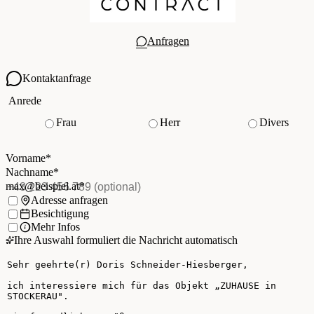
Anfragen
Kontaktanfrage
Ihre Kontaktdaten
Anrede
Frau
Herr
Divers
Vorname
*
(Pflichtfeld)
Nachname
*
(Pflichtfeld)
Vorname
*
E-Mail
*
(Pflichtfeld)
Nachname
*
Telefon
(optional)
max@beispiel.at
*
Ich möchte:
Adresse anfragen
Besichtigung
Mehr Infos
Ihre Auswahl formuliert die Nachricht automatisch
Ihre Nachricht