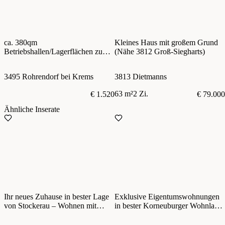
ca. 380qm
Kleines Haus mit großem Grund
Betriebshallen/Lagerflächen zu
(Nähe 3812 Groß-Siegharts)
vermieten! Nähe Krems,
Anbindung S33, B17, S5
3495 Rohrendorf bei Krems
3813 Dietmanns
63 m²
2 Zi.
€ 1.520
€ 79.000
Ähnliche Inserate
Ihr neues Zuhause in bester Lage
Exklusive Eigentumswohnungen
von Stockerau – Wohnen mit
in bester Korneuburger Wohnlage
Blick ins Grüne
zu verkaufen !