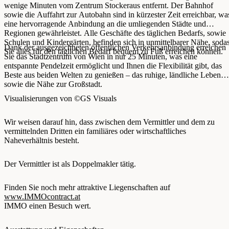
wenige Minuten vom Zentrum Stockeraus entfernt. Der Bahnhof
sowie die Auffahrt zur Autobahn sind in kürzester Zeit erreichbar, wa
eine hervorragende Anbindung an die umliegenden Städte und
Regionen gewährleistet. Alle Geschäfte des täglichen Bedarfs, sowie
Schulen und Kindergärten, befinden sich in unmittelbarer Nähe, soda
Dank der ausgezeichneten öffentlichen Verkehrsanbindung erreichen
Sie alles für den täglichen Bedarf bequem zu Fuß erreichen können.
Sie das Stadtzentrum von Wien in nur 25 Minuten, was eine
entspannte Pendelzeit ermöglicht und Ihnen die Flexibilität gibt, das
Beste aus beiden Welten zu genießen – das ruhige, ländliche Leben
sowie die Nähe zur Großstadt.
Visualisierungen von ©GS Visuals
Wir weisen darauf hin, dass zwischen dem Vermittler und dem zu
vermittelnden Dritten ein familiäres oder wirtschaftliches
Naheverhältnis besteht.
Der Vermittler ist als Doppelmakler tätig.
Finden Sie noch mehr attraktive Liegenschaften auf
www.IMMOcontract.at
IMMO einen Besuch wert.