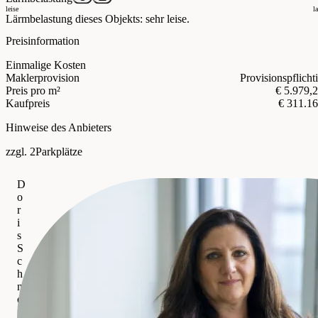
leise
l
Lärmbelastung dieses Objekts: sehr leise.
Preisinformation
Einmalige Kosten
Maklerprovision
Provisionspflicht
Preis pro m²
€ 5.979,
Kaufpreis
€ 311.1
Hinweise des Anbieters
zzgl. 2Parkplätze
D
o
r
i
s
S
c
h
n
e
i