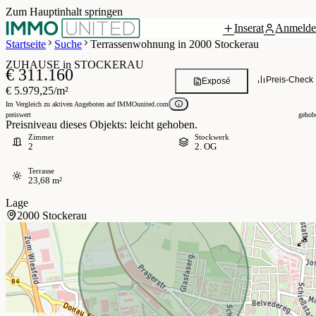
Zum Hauptinhalt springen
Inserat
Anmelde
Grundriss
 / 6
Startseite
Suche
Terrassenwohnung in 2000 Stockerau
ZUHAUSE in STOCKERAU
€ 311.160
Preis-Check
Exposé
€ 5.979,25/m²
Im Vergleich zu aktiven Angeboten auf IMMOunited.com
preiswert
gehob
Preisniveau dieses Objekts: leicht gehoben.
Zimmer
Stockwerk
2
2. OG
Terrasse
23,68 m²
Lage
2000 Stockerau