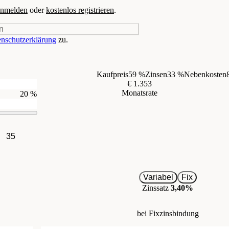
nmelden
oder
kostenlos registrieren
.
n
nschutzerklärung
zu.
Kaufpreis
59 %
Zinsen
33 %
Nebenkosten
€ 1.353
Monatsrate
20 %
35
Variabel
Fix
Zinssatz
3,40%
bei Fixzinsbindung