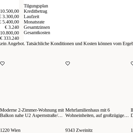
Tilgungsplan
 10.500,00
Kreditbetrag
€ 3.300,00
Laufzeit
€ 5.400,00
Monatsrate
€ 3.240
Gesamtzinsen
Gesamtkosten
 10.800,00
€ 333.240
d kein Angebot. Tatsächliche Konditionen und Kosten können vom Erge
Moderne 2-Zimmer-Wohnung mit
Mehrfamilienhaus mit 6
I
Balkon nahe U2 Aspernstraße/
Wohneinheiten, auf großzügigem
D
Fitness, Sauna, Garten &
Grundstück und 6 Stellplätzen I
m
Gemeinschaftsraum im Haus
Hohes Potential für starke Rendite
t
1220 Wien
9343 Zweinitz
1