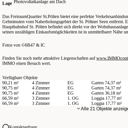
Photovoltaikanlage am Dach
Lage
Das FreiraumQuartier St.Pölten bietet eine perfekte Verkehrsanbindu
Gehminuten vom Naherholungsgebiet der St. Pöltner Seen entfernt. E
Hauptbahnhof St. Pölten befindet sich direkt vor der Wohnhausanlag
seinen unzähligen Einkaufsmöglichkeiten ist in unmittelbarer Nähe u
Fotos von ©6B47 & IC
Finden Sie noch mehr attraktive Liegenschaften auf
www.IMMOcontra
IMMO einen Besuch wert.
Verfügbare Objekte
90,21 m²
4 Zimmer
EG
Garten
74,37 m²
90,75 m²
4 Zimmer
EG
Garten
74,37 m²
90,75 m²
4 Zimmer
EG
Garten
36,18 m²
66,59 m²
3 Zimmer
1. OG
Loggia
17,77 m²
66,59 m²
3 Zimmer
1. OG
Loggia
17,77 m²
Alle 21 Objekte anzeig
Kontaktanfrage