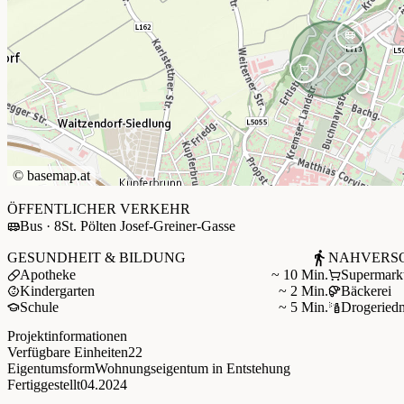
©
basemap.at
+
ÖFFENTLICHER VERKEHR
Bus · 8
St. Pölten Josef-Greiner-Gasse
−
GESUNDHEIT & BILDUNG
NAHVERS
Apotheke
~ 10 Min.
Supermark
Kindergarten
~ 2 Min.
Bäckerei
Schule
~ 5 Min.
Drogerie
d
Projektinformationen
Verfügbare Einheiten
22
Eigentumsform
Wohnungseigentum in Entstehung
Fertiggestellt
04.2024