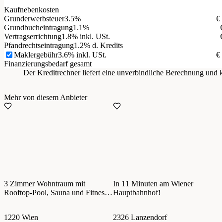
Kaufnebenkosten
Grunderwerbsteuer
3.5%
€
Grundbucheintragung
1.1%
Vertragserrichtung
1.8% inkl. USt.
Pfandrechtseintragung
1.2% d. Kredits
Maklergebühr
3.6% inkl. USt.
€
Finanzierungsbedarf gesamt
Der Kreditrechner liefert eine unverbindliche Berechnung un
Mehr von diesem Anbieter
3 Zimmer Wohntraum mit
In 11 Minuten am Wiener
Rooftop-Pool, Sauna und Fitness!
Hauptbahnhof!
PROVISIONSFREI!
1220 Wien
2326 Lanzendorf