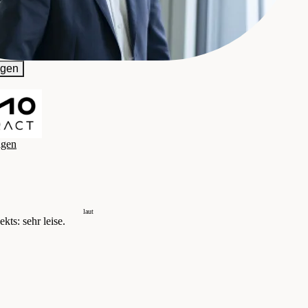
igen
agen
laut
kts: sehr leise.