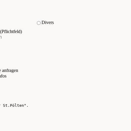
Divers
(Pflichtfeld)
e anfragen
nfos