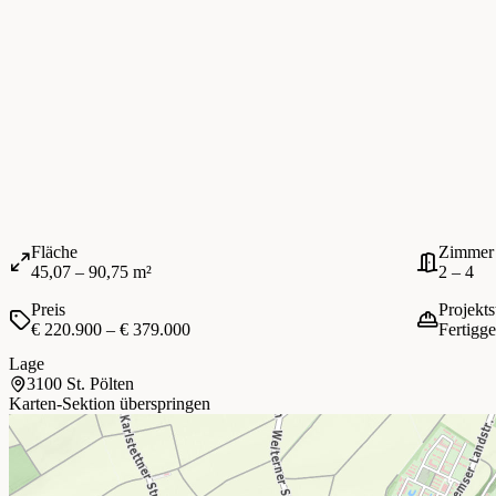
Fläche
Zimmer
45,07 – 90,75 m²
2 – 4
Preis
Projekts
€ 220.900 – € 379.000
Fertigge
Lage
3100 St. Pölten
Karten-Sektion überspringen