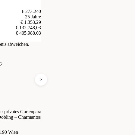
€ 273.240
25 Jahre
€ 1.353,29
€ 132.748,03
€ 405.988,03
bnis abweichen.
hr privates Gartenparadies in
Reihenhaus in Grünlage mit
Er
öbling – Charmantes Gartenhaus
Terrassen und Eigengarten!
Ei
it Pool, Sonnenterrasse &
raumhaftem Ausblick!
190 Wien
8641 Sankt Marein im Mürztal, Sölsnitzstraße