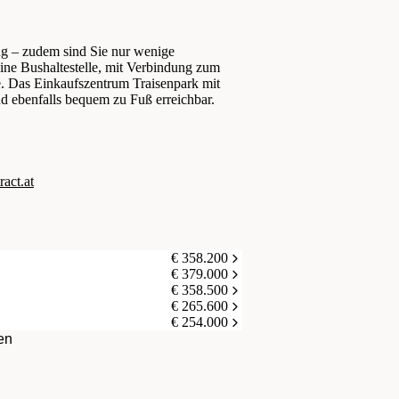
ng – zudem sind Sie nur wenige
ine Bushaltestelle, mit Verbindung zum
e. Das Einkaufszentrum Traisenpark mit
nd ebenfalls bequem zu Fuß erreichbar.
ct.at
€ 358.200
€ 379.000
€ 358.500
€ 265.600
€ 254.000
en