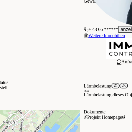
Gewerblich
+ 43 66 ******
anze
Weitere Immobilien
Anfr
tatus
Lärmbelastung
stellt
leise
Lärmbelastung dieses Obje
Dokumente
Projekt Homepage