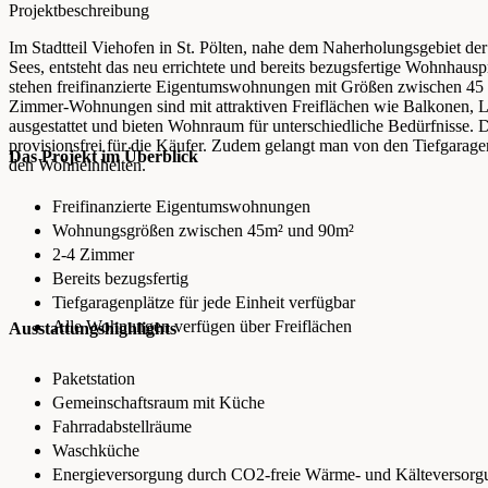
Projektbeschreibung
Im Stadtteil Viehofen in St. Pölten, nahe dem Naherholungsgebiet de
Sees, entsteht das neu errichtete und bereits bezugsfertige Wohnhausp
stehen freifinanzierte Eigentumswohnungen mit Größen zwischen 45 m
Zimmer-Wohnungen sind mit attraktiven Freiflächen wie Balkonen, L
ausgestattet und bieten Wohnraum für unterschiedliche Bedürfnisse.
provisionsfrei für die Käufer. Zudem gelangt man von den Tiefgarag
Das Projekt im Überblick
den Wohneinheiten.
Freifinanzierte Eigentumswohnungen
Wohnungsgrößen zwischen 45m² und 90m²
2-4 Zimmer
Bereits bezugsfertig
Tiefgaragenplätze für jede Einheit verfügbar
Alle Wohnungen verfügen über Freiflächen
Ausstattungshighlights
Paketstation
Gemeinschaftsraum mit Küche
Fahrradabstellräume
Waschküche
Energieversorgung durch CO2-freie Wärme- und Kälteversor