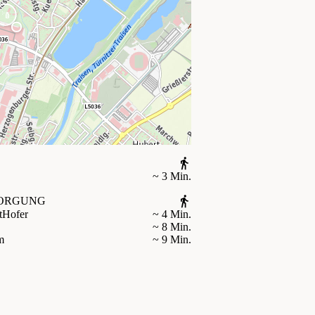
~ 3 Min.
ORGUNG
t
Hofer
~ 4 Min.
~ 8 Min.
m
~ 9 Min.