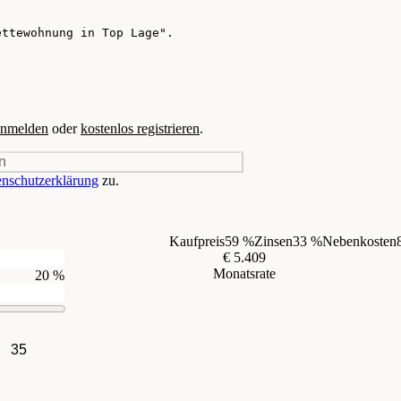
nmelden
oder
kostenlos registrieren
.
n
nschutzerklärung
zu.
Kaufpreis
59 %
Zinsen
33 %
Nebenkosten
€ 5.409
Monatsrate
20 %
35