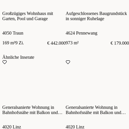
Großzügiges Wohnhaus mit
Aufgeschlossenes Baugrundstück
Garten, Pool und Garage
in sonniger Ruhelage
4050 Traun
4624 Pennewang
169 m²
9 Zi.
973 m²
€ 442.000
€ 179.000
Ähnliche Inserate
Generalsanierte Wohnung in
Generalsanierte Wohnung in
Bahnhofsnähe mit Balkon und
Bahnhofsnähe mit Balkon und
Außenstellplätzen
Außenstellplätzen
4020 Linz
4020 Linz