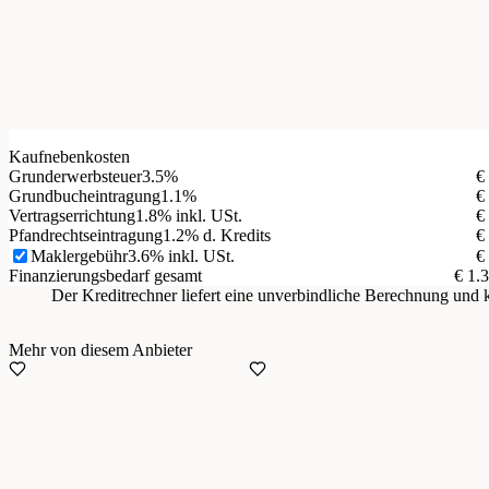
Kaufnebenkosten
Grunderwerbsteuer
3.5%
€
Grundbucheintragung
1.1%
€
Vertragserrichtung
1.8% inkl. USt.
€
Pfandrechtseintragung
1.2% d. Kredits
€
Maklergebühr
3.6% inkl. USt.
€
Finanzierungsbedarf gesamt
€ 1.
Der Kreditrechner liefert eine unverbindliche Berechnung un
Mehr von diesem Anbieter