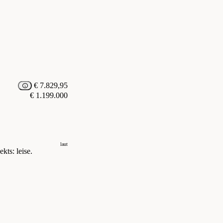
€ 7.829,95
€ 1.199.000
laut
kts: leise.