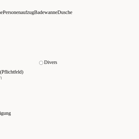
he
Personenaufzug
Badewanne
Dusche
Divers
(Pflichtfeld)
tigung