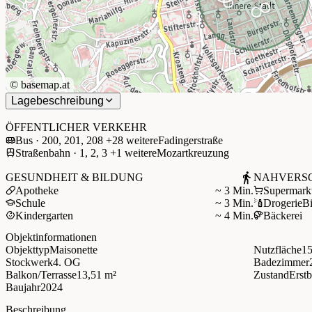
©
basemap.at
Lagebeschreibung
+
−
ÖFFENTLICHER VERKEHR
Bus · 200, 201, 208 +28 weitere
Fadingerstraße
Straßenbahn · 1, 2, 3 +1 weitere
Mozartkreuzung
GESUNDHEIT & BILDUNG
NAHVERS
Apotheke
~ 3 Min.
Supermark
Schule
~ 3 Min.
Drogerie
B
Kindergarten
~ 4 Min.
Bäckerei
Objektinformationen
Objekttyp
Maisonette
Nutzfläche
15
Stockwerk
4. OG
Badezimmer
Balkon/Terrasse
13,51 m²
Zustand
Erst
Baujahr
2024
Beschreibung