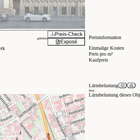
Preis-Check
Preisinformation
gehoben
Exposé
Einmalige Kosten
erk
Preis pro m²
Kaufpreis
Lärmbelastung
leise
Lärmbelastung dieses Obje