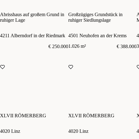
Abrisshaus auf großem Grund in
Großzügiges Grundstück in
A
ruhiger Lage
ruhiger Siedlungslage
M
A
4211 Alberndorf in der Riedmark
4501 Neuhofen an der Krems
4
1.026 m²
3
€ 250.000
€ 388.000
XLVII RÖMERBERG
XLVII RÖMERBERG
4020 Linz
4020 Linz
4