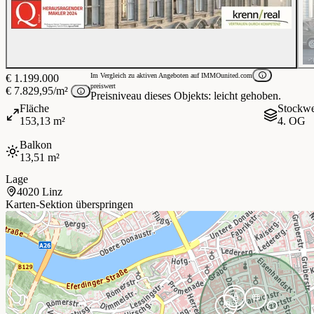
Im Vergleich zu aktiven Angeboten auf IMMOunited.com
€ 1.199.000
preiswert
€ 7.829,95/m²
Preisniveau dieses Objekts: leicht gehoben.
Fläche
Stockw
153,13 m²
4. OG
Balkon
13,51 m²
Lage
4020 Linz
Karten-Sektion überspringen