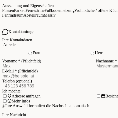
Ausstattung und Eigenschaften
Fliesen
Parkett
Fernwärme
Fußbodenheizung
Wohnküche / offene Küc
Fahrradraum
Abstellraum
Massiv
Kontaktanfrage
Ihre Kontaktdaten
Anrede
Frau
Herr
Vorname
*
(Pflichtfeld)
Nachname
*
E-Mail
*
(Pflichtfeld)
Telefon
(optional)
Ich möchte:
Adresse anfragen
Besich
Mehr Infos
Ihre Auswahl formuliert die Nachricht automatisch
Ihre Nachricht