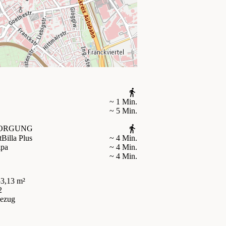
~ 1 Min.
~ 5 Min.
ORGUNG
t
Billa Plus
~ 4 Min.
ipa
~ 4 Min.
~ 4 Min.
3,13 m²
2
bezug