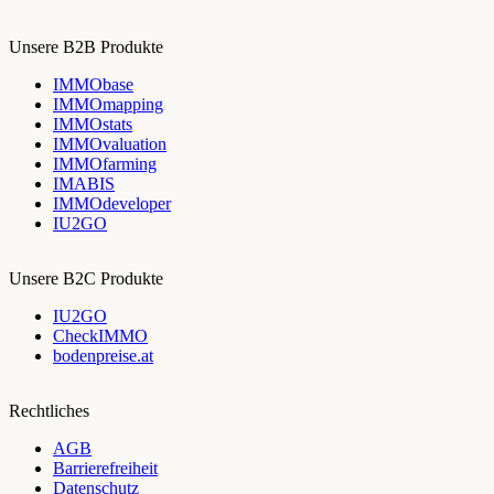
Unsere B2B Produkte
IMMObase
IMMOmapping
IMMOstats
IMMOvaluation
IMMOfarming
IMABIS
IMMOdeveloper
IU2GO
Unsere B2C Produkte
IU2GO
CheckIMMO
bodenpreise.at
Rechtliches
AGB
Barrierefreiheit
Datenschutz