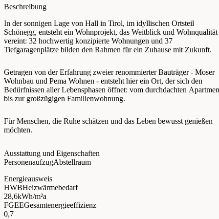
Beschreibung
In der sonnigen Lage von Hall in Tirol, im idyllischen Ortsteil
Schönegg, entsteht ein Wohnprojekt, das Weitblick und Wohnqualität
vereint: 32 hochwertig konzipierte Wohnungen und 37
Tiefgaragenplätze bilden den Rahmen für ein Zuhause mit Zukunft.
Getragen von der Erfahrung zweier renommierter Bauträger - Moser
Wohnbau und Pema Wohnen - entsteht hier ein Ort, der sich den
Bedürfnissen aller Lebensphasen öffnet: vom durchdachten Apartmen
bis zur großzügigen Familienwohnung.
Für Menschen, die Ruhe schätzen und das Leben bewusst genießen
möchten.
Ausstattung und Eigenschaften
Personenaufzug
Abstellraum
Energieausweis
HWB
Heizwärmebedarf
28,6
kWh/m²a
FGEE
Gesamtenergieeffizienz
0,7