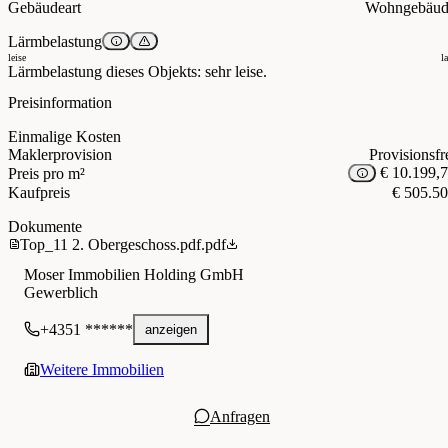
Gebäudeart
Wohngebäud
Lärmbelastung
leise
l
Lärmbelastung dieses Objekts: sehr leise.
Preisinformation
Einmalige Kosten
Maklerprovision
Provisionsfr
€ 10.199,
Preis pro m²
Kaufpreis
€ 505.5
Dokumente
Top_11 2. Obergeschoss.pdf.pdf
Moser Immobilien Holding GmbH
Gewerblich
+4351 ******
anzeigen
Weitere Immobilien
Anfragen