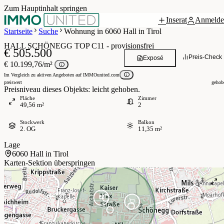
Zum Hauptinhalt springen
Inserat
Anmelde
 / 6
Startseite
Suche
Wohnung in 6060 Hall in Tirol
HALL SCHÖNEGG TOP C11 - provisionsfrei
€ 505.500
Preis-Check
Exposé
€ 10.199,76/m²
Im Vergleich zu aktiven Angeboten auf IMMOunited.com
preiswert
gehob
Preisniveau dieses Objekts: leicht gehoben.
Fläche
Zimmer
49,56 m²
2
Stockwerk
Balkon
2. OG
11,35 m²
Lage
6060 Hall in Tirol
Karten-Sektion überspringen