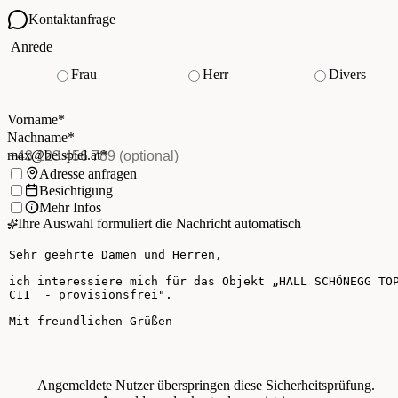
Kontaktanfrage
Ihre Kontaktdaten
Anrede
Frau
Herr
Divers
Vorname
*
(Pflichtfeld)
Nachname
*
(Pflichtfeld)
Vorname
*
E-Mail
*
(Pflichtfeld)
Nachname
*
Telefon
(optional)
max@beispiel.at
*
Ich möchte:
Adresse anfragen
Besichtigung
Mehr Infos
Ihre Auswahl formuliert die Nachricht automatisch
Ihre Nachricht
Angemeldete Nutzer überspringen diese Sicherheitsprüfung.