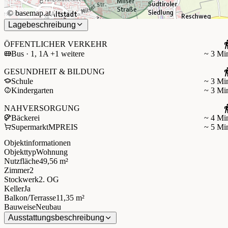
©
basemap.at
Lagebeschreibung
ÖFFENTLICHER VERKEHR
Bus · 1, 1A +1 weitere
~ 3 Mi
GESUNDHEIT & BILDUNG
Schule
~ 3 Mi
Kindergarten
~ 3 Mi
NAHVERSORGUNG
Bäckerei
~ 4 Mi
Supermarkt
MPREIS
~ 5 Mi
Objektinformationen
Objekttyp
Wohnung
Nutzfläche
49,56 m²
Zimmer
2
Stockwerk
2. OG
Keller
Ja
Balkon/Terrasse
11,35 m²
Bauweise
Neubau
Ausstattungsbeschreibung