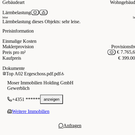
Gebäudeart
Wohngebäud
Lärmbelastung
leise
l
Lärmbelastung dieses Objekts: sehr leise.
Preisinformation
Einmalige Kosten
Maklerprovision
Provisionsfr
€ 7.765,
Preis pro m²
Kaufpreis
€ 399.0
Dokumente
Top A02 Ergeschoss.pdf.pdf
Moser Immobilien Holding GmbH
Gewerblich
+4351 ******
anzeigen
Weitere Immobilien
Anfragen