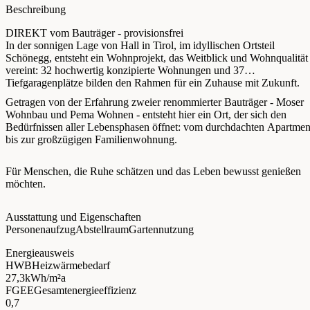
Beschreibung
DIREKT vom Bauträger - provisionsfrei
In der sonnigen Lage von Hall in Tirol, im idyllischen Ortsteil
Schönegg, entsteht ein Wohnprojekt, das Weitblick und Wohnqualität
vereint: 32 hochwertig konzipierte Wohnungen und 37
Tiefgaragenplätze bilden den Rahmen für ein Zuhause mit Zukunft.
Getragen von der Erfahrung zweier renommierter Bauträger - Moser
Wohnbau und Pema Wohnen - entsteht hier ein Ort, der sich den
Bedürfnissen aller Lebensphasen öffnet: vom durchdachten Apartmen
bis zur großzügigen Familienwohnung.
Für Menschen, die Ruhe schätzen und das Leben bewusst genießen
möchten.
Ausstattung und Eigenschaften
Personenaufzug
Abstellraum
Gartennutzung
Energieausweis
HWB
Heizwärmebedarf
27,3
kWh/m²a
FGEE
Gesamtenergieeffizienz
0,7