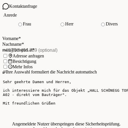
Kontaktanfrage
Ihre Kontaktdaten
Anrede
Frau
Herr
Divers
Vorname
*
(Pflichtfeld)
Nachname
*
(Pflichtfeld)
Vorname
*
E-Mail
*
(Pflichtfeld)
Nachname
*
Telefon
(optional)
max@beispiel.at
*
Ich möchte:
Adresse anfragen
Besichtigung
Mehr Infos
Ihre Auswahl formuliert die Nachricht automatisch
Ihre Nachricht
Angemeldete Nutzer überspringen diese Sicherheitsprüfung.