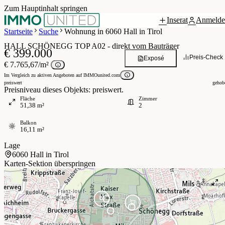
Zum Hauptinhalt springen
Inserat
Anmelde
 / 6
Startseite
Suche
Wohnung in 6060 Hall in Tirol
HALL SCHÖNEGG TOP A02 - direkt vom Bauträger
€ 399.000
Preis-Check
Exposé
€ 7.765,67/m²
Im Vergleich zu aktiven Angeboten auf IMMOunited.com
preiswert
gehob
Preisniveau dieses Objekts: preiswert.
Fläche
Zimmer
51,38 m²
2
Balkon
16,11 m²
Lage
6060 Hall in Tirol
Karten-Sektion überspringen