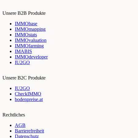
Unsere B2B Produkte
IMMObase
IMMOmapping
IMMOstats
IMMOvaluation
IMMOfarming
IMABIS
IMMOdeveloper
IU2GO
Unsere B2C Produkte
IU2GO
CheckIMMO
bodenpreise.at
Rechtliches
AGB
Barrierefreiheit
Datenschutz