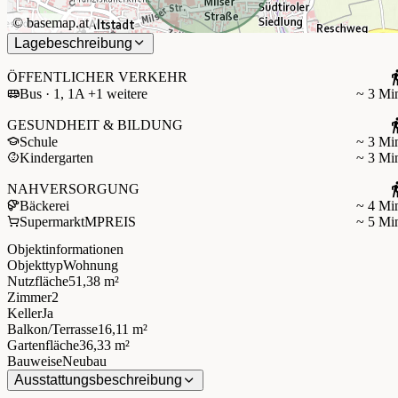
©
basemap.at
Lagebeschreibung
ÖFFENTLICHER VERKEHR
Bus · 1, 1A +1 weitere
~ 3 Mi
GESUNDHEIT & BILDUNG
Schule
~ 3 Mi
Kindergarten
~ 3 Mi
NAHVERSORGUNG
Bäckerei
~ 4 Mi
Supermarkt
MPREIS
~ 5 Mi
Objektinformationen
Objekttyp
Wohnung
Nutzfläche
51,38 m²
Zimmer
2
Keller
Ja
Balkon/Terrasse
16,11 m²
Gartenfläche
36,33 m²
Bauweise
Neubau
Ausstattungsbeschreibung