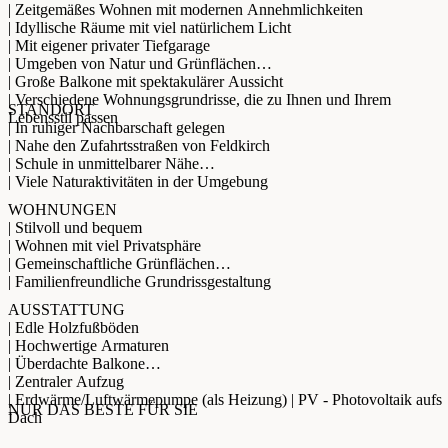
| Zeitgemäßes Wohnen mit modernen Annehmlichkeiten
| Idyllische Räume mit viel natürlichem Licht
| Mit eigener privater Tiefgarage
| Umgeben von Natur und Grünflächen
| Große Balkone mit spektakulärer Aussicht
| Verschiedene Wohnungsgrundrisse, die zu Ihnen und Ihrem
STANDORT
Lebensstil passen
| In ruhiger Nachbarschaft gelegen
| Nahe den Zufahrtsstraßen von Feldkirch
| Schule in unmittelbarer Nähe
| Viele Naturaktivitäten in der Umgebung
WOHNUNGEN
| Stilvoll und bequem
| Wohnen mit viel Privatsphäre
| Gemeinschaftliche Grünflächen
| Familienfreundliche Grundrissgestaltung
AUSSTATTUNG
| Edle Holzfußböden
| Hochwertige Armaturen
| Überdachte Balkone
| Zentraler Aufzug
| Erdwärme/Luftwärmepumpe (als Heizung) | PV - Photovoltaik aufs
NUR DAS BESTE FÜR SIE
Dach