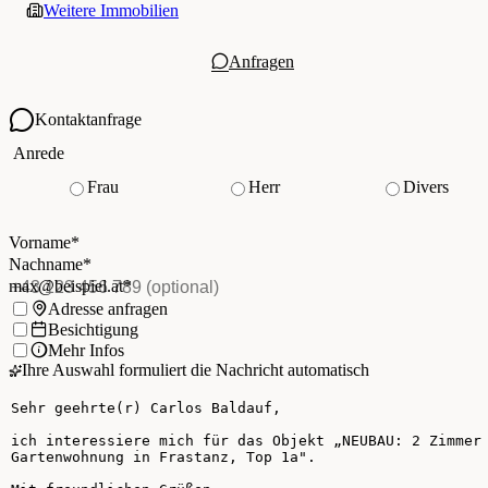
Weitere Immobilien
Anfragen
Kontaktanfrage
Ihre Kontaktdaten
Anrede
Frau
Herr
Divers
Vorname
*
(Pflichtfeld)
Nachname
*
(Pflichtfeld)
Vorname
*
E-Mail
*
(Pflichtfeld)
Nachname
*
Telefon
(optional)
max@beispiel.at
*
Ich möchte:
Adresse anfragen
Besichtigung
Mehr Infos
Ihre Auswahl formuliert die Nachricht automatisch
Ihre Nachricht