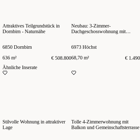
Attraktives Teilgrundstück in
Neubau: 3-Zimmer-
Dornbirn - Naturnähe
Dachgeschosswohnung mit
Balkon in ruhiger und
zentrumsnaher Lage von Höchst
6850 Dornbirn
6973 Höchst
Top 22
636 m²
68,70 m²
€ 508.800
€ 1.490
Ähnliche Inserate
Stilvolle Wohnung in attraktiver
Tolle 4-Zimmerwohnung mit
Lage
Balkon und Gemeinschaftsterrasse