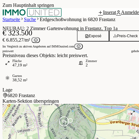
Zum Hauptinhalt springen
Inserat
Anmelde
Grundriss
 / 6
Startseite
Suche
Erdgeschoßwohnung in 6820 Frastanz
NEUBAU: 2 Zimmer Gartenwohnung in Frastanz, Top 1a
€ 323.500
Exposé
Preis-Check
€ 6.855,27/m²
Im Vergleich zu aktiven Angeboten auf IMMOunited.com
preiswert
gehob
Preisniveau dieses Objekts: leicht preiswert.
Fläche
Zimmer
47,19 m²
2
Garten
38,52 m²
Lage
6820 Frastanz
Karten-Sektion überspringen