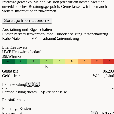
Interesse geweckt? Melden Sie sich jetzt für ein kostenloses und
unverbindliches Beratungsgespräch. Gerne lassen wir Ihnen auch
weitere Informationen zukommen.
Sonstige Informationen
Ausstattung und Eigenschaften
Fliesen
Parkett
Luftwärmepumpe
Fußbodenheizung
Personenaufzug
Kabel/Satelliten-TV
Fahrradraum
Gartennutzung
Energieausweis
HWB
Heizwärmebedarf
39
kWh/m²a
A++
A+
A
B
C
D
E
F
G
B
Gültig bis
06.20
Gebäudeart
Wohngebäud
Lärmbelastung
leise
l
Lärmbelastung dieses Objekts: sehr leise.
Preisinformation
Einmalige Kosten
€ 6.855,
Preis pro m²