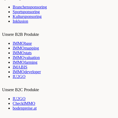
Branchensponsoring
Sportsponsoring
Kultursponsoring
Inklusion
Unsere B2B Produkte
IMMObase
IMMOmapping
IMMOstats
IMMOvaluation
IMMOfarming
IMABIS
IMMOdeveloper
IU2GO
Unsere B2C Produkte
IU2GO
CheckIMMO
bodenpreise.at