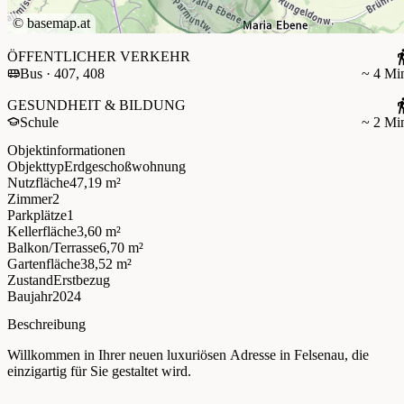
©
basemap.at
ÖFFENTLICHER VERKEHR
Bus · 407, 408
~ 4 Mi
GESUNDHEIT & BILDUNG
Schule
~ 2 Mi
Objektinformationen
Objekttyp
Erdgeschoßwohnung
Nutzfläche
47,19 m²
Zimmer
2
Parkplätze
1
Kellerfläche
3,60 m²
Balkon/Terrasse
6,70 m²
Gartenfläche
38,52 m²
Zustand
Erstbezug
Baujahr
2024
Beschreibung
Willkommen in Ihrer neuen luxuriösen Adresse in Felsenau, die
einzigartig für Sie gestaltet wird.