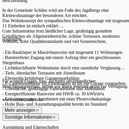
Beschreibung
In der Gemeinde Schlins wird am Fuße des Jagdbergs eine
Kleinwohnanlage der besonderen Art errichtet.
Das Wohnkonzept der sympathischen Kleinwohnanlage mit insgesam
11 Einheiten ist einfach erklärt:
Gute Infrastruktur trotz ländlicher Lage, großzügig gestaltete
Grünflächen als Allgemeinbereiche, schöne Terrassen, modernes
Highlights:
Wohnen, hohe Qualitätsstandards und viel Sonnenschein.
- Ein Baukörper in Massivbauweise mit insgesamt 11 Wohnungen
- Barrierefreier Zugang mit einem Aufzug über ein geschlossenes
Stiegenhaus
- Lichtdurchflutete Wohnräume durch eine raumhohe Verglasung
- Tiefe, überdachte Terrassen mit Abstellraum
- Ebenerdig befahrbare Garagenparkplätze
Für weitere Fragen, bzw. für einen unverbindlichen
- E-Ladeinfrastruktur für Elektroautos ist bis zur Garage vorgesehen
Besichtigungstermin, stehen wir Ihnen jederzeit gerne zur Verfügung.
- Überdachte, großzügige Fahrradräume und Müllstation
- Energieeffiziente Bauweise mit HWB ca. 30 kWh/m²a
- Erdwärmepumpe, kombiniert mit einer Photovoltaikanlage
www.immo-cado.com
- Hohe Bau- und Ausstattungsqualität bereits im Standard
- Bodenbeläge, sowie weitere Materialien können lt. Musterkollektion
Mehr anzeigen
noch ausgesucht werden
Sonstige Informationen
Ausstattung und Eigenschaften