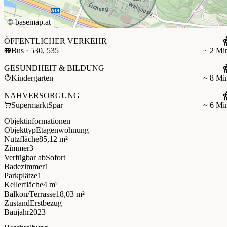
©
basemap.at
ÖFFENTLICHER VERKEHR
Bus · 530, 535
~ 2 Mi
GESUNDHEIT & BILDUNG
Kindergarten
~ 8 Mi
NAHVERSORGUNG
Supermarkt
Spar
~ 6 Mi
Objektinformationen
Objekttyp
Etagenwohnung
Nutzfläche
85,12 m²
Zimmer
3
Verfügbar ab
Sofort
Badezimmer
1
Parkplätze
1
Kellerfläche
4 m²
Balkon/Terrasse
18,03 m²
Zustand
Erstbezug
Baujahr
2023