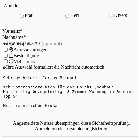
Ihre Kontaktdaten
Anrede
Frau
Herr
Divers
Vorname
*
(Pflichtfeld)
Nachname
*
(Pflichtfeld)
Vorname
*
E-Mail
*
(Pflichtfeld)
Nachname
*
Telefon
(optional)
max@beispiel.at
*
Ich möchte:
Adresse anfragen
Besichtigung
Mehr Infos
Ihre Auswahl formuliert die Nachricht automatisch
Ihre Nachricht
Angemeldete Nutzer überspringen diese Sicherheitsprüfung.
Anmelden
oder
kostenlos registrieren
.