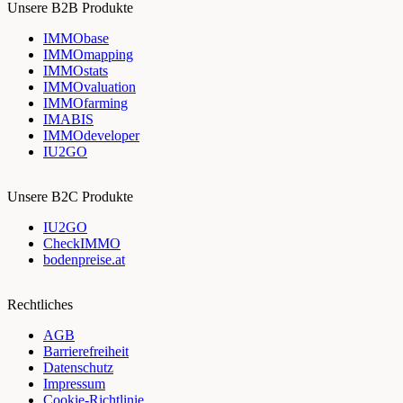
Unsere B2B Produkte
IMMObase
IMMOmapping
IMMOstats
IMMOvaluation
IMMOfarming
IMABIS
IMMOdeveloper
IU2GO
Unsere B2C Produkte
IU2GO
CheckIMMO
bodenpreise.at
Rechtliches
AGB
Barrierefreiheit
Datenschutz
Impressum
Cookie-Richtlinie