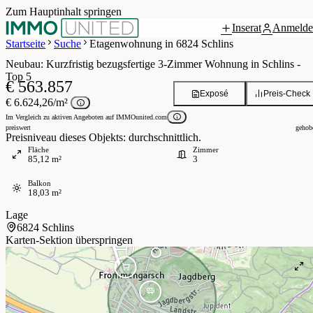
Zum Hauptinhalt springen
Inserat
Anmelde
 / 9
Startseite
Suche
Etagenwohnung in 6824 Schlins
Neubau: Kurzfristig bezugsfertige 3-Zimmer Wohnung in Schlins -
Top 5
€ 563.857
Exposé
Preis-Check
€ 6.624,26/m²
Im Vergleich zu aktiven Angeboten auf IMMOunited.com
preiswert
gehob
Preisniveau dieses Objekts: durchschnittlich.
Fläche
Zimmer
85,12 m²
3
Balkon
18,03 m²
Lage
6824 Schlins
Karten-Sektion überspringen