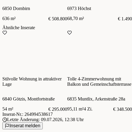
zentrumsnaher Lage von Höchst
6850 Dornbirn
6973 Höchst
Top 22
636 m²
68,70 m²
€ 508.800
€ 1.490
Ähnliche Inserate
Stilvolle Wohnung in attraktiver
Tolle 4-Zimmerwohnung mit
Lage
Balkon und Gemeinschaftsterrasse
6840 Götzis, Montfortstraße
6835 Muntlix, Arkenstraße 28a
54 m²
95,11 m²
4 Zi.
€ 295.000
€ 348.500
Inserat-Nr.: 264994538617
Letzte Änderung: 09.07.2026, 12:38 Uhr
Inserat melden