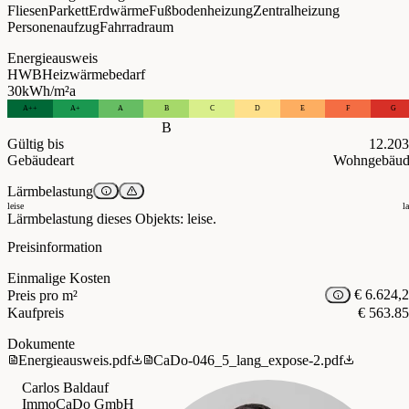
Fliesen
Parkett
Erdwärme
Fußbodenheizung
Zentralheizung
Personenaufzug
Fahrradraum
Energieausweis
HWB
Heizwärmebedarf
30
kWh/m²a
A++
A+
A
B
C
D
E
F
G
B
Gültig bis
12.20
Gebäudeart
Wohngebäud
Lärmbelastung
leise
l
Lärmbelastung dieses Objekts: leise.
Preisinformation
Einmalige Kosten
€ 6.624,
Preis pro m²
Kaufpreis
€ 563.8
Dokumente
Energieausweis.pdf
CaDo-046_5_lang_expose-2.pdf
Carlos Baldauf
ImmoCaDo GmbH