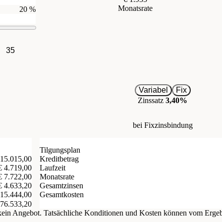
Monatsrate
20 %
35
Variabel
Fix
Zinssatz
3,40%
bei Fixzinsbindung
Tilgungsplan
 15.015,00
Kreditbetrag
€ 4.719,00
Laufzeit
€ 7.722,00
Monatsrate
€ 4.633,20
Gesamtzinsen
Gesamtkosten
 15.444,00
476.533,20
d kein Angebot. Tatsächliche Konditionen und Kosten können vom Erge