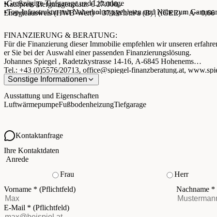
•Großzügige Tiefgarage und Liftanlage
Kaufpreis Tiefgaragenplatz: € 27.000,-
•Top-Infrastruktur mit Naherholungsgebieten und Nähe zum Garnmar
Energieausweis (HWB-Wert) = 37 kWh/m²a (B) | (fGEE) = A+ 0,66
FINANZIERUNG & BERATUNG:
Für die Finanzierung dieser Immobilie empfehlen wir unseren erfahre
er Sie bei der Auswahl einer passenden Finanzierungslösung.
Johannes Spiegel , Radetzkystrasse 14-16, A-6845 Hohenems
Tel.: +43 (0)5576/20713,
office@spiegel-finanzberatung.at
, www.spi
Sonstige Informationen
Ausstattung und Eigenschaften
Luftwärmepumpe
Fußbodenheizung
Tiefgarage
Kontaktanfrage
Ihre Kontaktdaten
Anrede
Frau
Herr
Vorname
*
(Pflichtfeld)
Nachname
*
E-Mail
*
(Pflichtfeld)