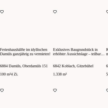
Ferienhaushälfte im idyllischen
Exklusives Baugrundstück in
R
Damüls ganzjährig zu vermieten!
erhöhter Aussichtslage – teilbar
m
und vielseitig bebaubar
N
6884 Damüls, Oberdamüls 151
6842 Koblach, Gitzebühel
6
100 m²
4 Zi.
1.338 m²
5