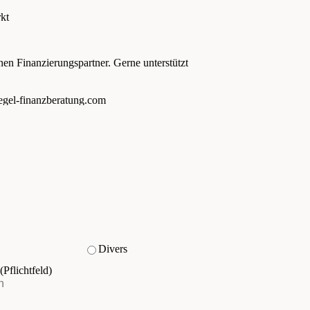
kt
nen Finanzierungspartner. Gerne unterstützt
egel-finanzberatung.com
Divers
(Pflichtfeld)