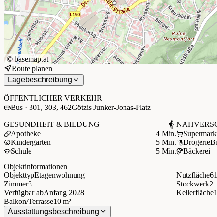
©
basemap.at
Route planen
+
Lagebeschreibung
−
ÖFFENTLICHER VERKEHR
Bus · 301, 303, 462
Götzis Junker-Jonas-Platz
GESUNDHEIT & BILDUNG
NAHVERS
Apotheke
4 Min.
Supermark
Kindergarten
5 Min.
Drogerie
B
Schule
5 Min.
Bäckerei
Objektinformationen
Objekttyp
Etagenwohnung
Nutzfläche
61
Zimmer
3
Stockwerk
2.
Verfügbar ab
Anfang 2028
Kellerfläche
Balkon/Terrasse
10 m²
Ausstattungsbeschreibung