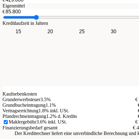
Eigenmittel
€
Kreditlaufzeit in Jahren
15
20
25
30
Kaufnebenkosten
Grunderwerbsteuer
3.5%
€
Grundbucheintragung
1.1%
Vertragserrichtung
1.8% inkl. USt.
Pfandrechtseintragung
1.2% d. Kredits
Maklergebühr
3.6% inkl. USt.
€
Finanzierungsbedarf gesamt
€ 
Der Kreditrechner liefert eine unverbindliche Berechnung un