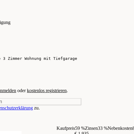
tigung
nmelden
oder
kostenlos registrieren
.
n
nschutzerklärung
zu.
Kaufpreis
59 %
Zinsen
33 %
Nebenkosten
€ 1.935