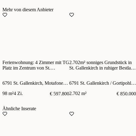
Mehr von diesem Anbieter
Ferienwohnung: 4 Zimmer mit TG
2.702m² sonniges Grundstück in
Platz im Zentrum von St.
St. Gallenkirch in ruhiger Bestlage
Gallenkirch/Montafon, 2,5 - 3%
oberhalb der Schattengrenze
Rendite/Jahr!
6791 St. Gallenkirch, Motafonerstraße
6791 St. Gallenkirch / Gortipohl, Montielweg
98 m²
4 Zi.
2.702 m²
€ 597.800
€ 850.000
Ähnliche Inserate