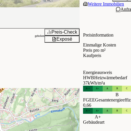
Weitere Immobilien
Anfr
Preis-Check
Preisinformation
gehoben
Exposé
Einmalige Kosten
Preis pro m²
Kaufpreis
Energieausweis
HWB
Heizwärmebedarf
37
kWh/m²a
A++
A+
A
B
C
B
FGEE
Gesamtenergieeffiz
0,66
A++
A+
A
B
C
A+
Gebäudeart