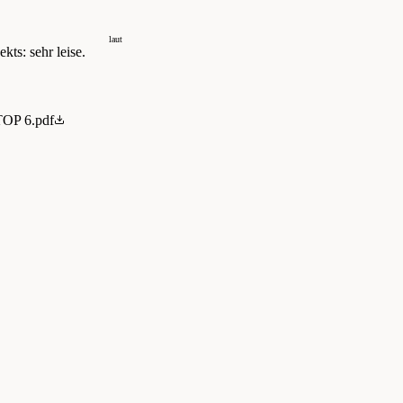
laut
kts: sehr leise.
TOP 6.pdf