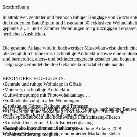
Beschreibung
In attraktiver, zentraler und dennoch ruhiger Hanglage von Götzis en
drei modernen Baukörpern und insgesamt 30 exklusiven Wohneinheite
geplante 2-, 3- und 4-Zimmer-Wohnungen mit großzügigen Terrassen,
herrlichen Ausblicken.
Die gesamte Anlage wird in hochwertiger Massivbauweise durch einen
überzeugt durch moderne, nachhaltige Architektur sowie eine schlüs
sind barrierefrei, alters- und behindertengerecht gestaltet und bequem 
Tiefgarage verbindet die drei Gebäude komfortabel miteinander.
BESONDERE HIGHLIGHTS:
•Zentrale und ruhige Wohnlage in Götzis
•Moderne, nachhaltige Architektur
•Luftwärmepumpe mit Photovoltaikanlage
•Fußbodenheizung in allen Wohnungen
•Großzügige Gärten, Balkone und Terrassen
Dieses Neubauprojekt vereint modernes Wohnen, nachhaltige Bauwe
•Hochwertige Innenausstattung in schlüsselfertiger Ausführung
wertbeständige Investition für Generationen.
•Massivparkettböden und hochwertige Feinsteinzeug-Fliesen
•Kunststofffenster mit 3-fach-Isolierverglasung
•Raumhohe Innentüren mit Stahlzargen
Baubeginn voraussichtlich 2026 | Fertigstellung Anfang 2028
•Exklusive Sanitärausstattung renommierter Markenhersteller
Wohnbauförderung: möglich