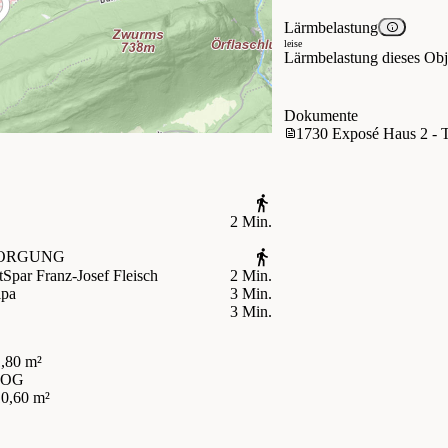
Lärmbelastung
leise
Lärmbelastung dieses Obje
Dokumente
1730 Exposé Haus 2 - 
2 Min.
ORGUNG
t
Spar Franz-Josef Fleisch
2 Min.
ipa
3 Min.
3 Min.
,80 m²
 OG
10,60 m²