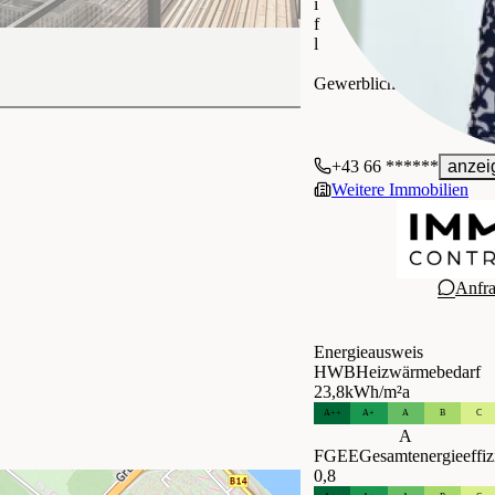
i
f
l
IMMOcontract Immobilie
Gewerblich
+43 66 ******
anzei
Weitere Immobilien
Anfr
Energieausweis
HWB
Heizwärmebedarf
23,8
kWh/m²a
A++
A+
A
B
C
A
FGEE
Gesamtenergieeffiz
0,8