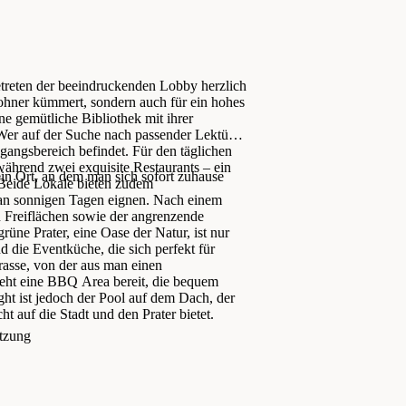
treten der beeindruckenden Lobby herzlich
ohner kümmert, sondern auch für ein hohes
e gemütliche Bibliothek mit ihrer
er auf der Suche nach passender Lektüre
ngangsbereich befindet. Für den täglichen
während zwei exquisite Restaurants – ein
in Ort, an dem man sich sofort zuhause
. Beide Lokale bieten zudem
n an sonnigen Tagen eignen. Nach einem
 Freiflächen sowie der angrenzende
ne Prater, eine Oase der Natur, ist nur
d die Eventküche, die sich perfekt für
rrasse, von der aus man einen
teht eine BBQ Area bereit, die bequem
ht ist jedoch der Pool auf dem Dach, der
ht auf die Stadt und den Prater bietet.
utzung