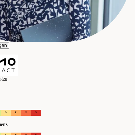
n Vermittlung GmbH
gen
agen
D
E
F
G
ienz