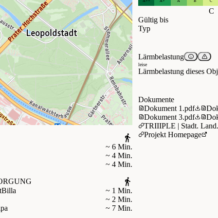
A++
A+
A
B
C
C
Gültig bis
Typ
Lärmbelastung
leise
Lärmbelastung dieses Obje
Dokumente
Dokument 1.pdf
Dok
Dokument 3.pdf
Dok
TRIIIPLE | Stadt. Land.
Projekt Homepage
~ 6 Min.
~ 4 Min.
~ 4 Min.
ORGUNG
t
Billa
~ 1 Min.
~ 2 Min.
ipa
~ 7 Min.