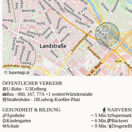
©
basemap.at
+
ÖFFENTLICHER VERKEHR
U-Bahn · U3
Erdberg
−
Bus · 060, 167, 77A +1 weitere
Würtzlerstraße
Straßenbahn · 18
Ludwig-Koeßler-Platz
GESUNDHEIT & BILDUNG
NAHVERS
Apotheke
~ 5 Min.
Supermark
Kindergarten
~ 6 Min.
Bäckerei
Schule
~ 9 Min.
Drogerie
B