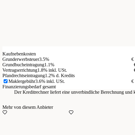
Kaufnebenkosten
Grunderwerbsteuer
3.5%
€
Grundbucheintragung
1.1%
Vertragserrichtung
1.8% inkl. USt.
Pfandrechtseintragung
1.2% d. Kredits
Maklergebühr
3.6% inkl. USt.
€
Finanzierungsbedarf gesamt
Der Kreditrechner liefert eine unverbindliche Berechnung un
Mehr von diesem Anbieter