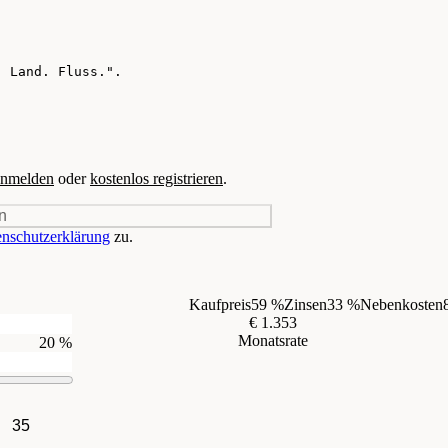
nmelden
oder
kostenlos registrieren
.
n
nschutzerklärung
zu.
Kaufpreis
59 %
Zinsen
33 %
Nebenkosten
€ 1.353
Monatsrate
20 %
35