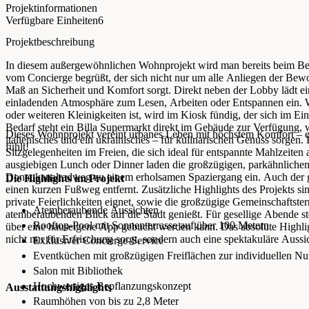
Projektinformationen
Verfügbare Einheiten
6
Projektbeschreibung
In diesem außergewöhnlichen Wohnprojekt wird man bereits beim Be
vom Concierge begrüßt, der sich nicht nur um alle Anliegen der Bew
Maß an Sicherheit und Komfort sorgt. Direkt neben der Lobby lädt ein
einladenden Atmosphäre zum Lesen, Arbeiten oder Entspannen ein. W
oder weiteren Kleinigkeiten ist, wird im Kiosk fündig, der sich im Ei
Bedarf steht ein Billa Supermarkt direkt im Gebäude zur Verfügung, 
Dieses Wohnprojekt vereint urbanes Leben mit höchstem Komfort – e
italienisches und ein ukrainisches – für kulinarischen Genuss sorgen
fühlt!
Sitzgelegenheiten im Freien, die sich ideal für entspannte Mahlzeite
ausgiebigen Lunch oder Dinner laden die großzügigen, parkähnlichen
Donaukanalradweg zu einem erholsamen Spaziergang ein. Auch der grü
Die Highlights im Projekt
einen kurzen Fußweg entfernt. Zusätzliche Highlights des Projekts sin
private Feierlichkeiten eignet, sowie die großzügige Gemeinschaftste
Atemberaubende Aussichten
atemberaubenden Blick auf die Stadt genießt. Für gesellige Abende s
Rooftop-Pool mit Sonnenterrasse auf über 100 Metern
über eine hauseigene App gebucht werden kann. Das absolute Highlig
nicht nur für Erfrischung sorgt, sondern auch eine spektakuläre Aussic
Exklusiver Concierge-Service
Eventküchen mit großzügigen Freiflächen zur individuellen N
Salon mit Bibliothek
Hochwertiges Bepflanzungskonzept
Ausstattungshighlights
Raumhöhen von bis zu 2,8 Meter