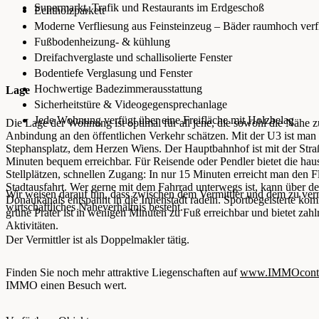
Supermarkt, Trafik und Restaurants im Erdgeschoß
Echtholzparkett
Moderne Verfliesung aus Feinsteinzeug – Bäder raumhoch verfl
Fußbodenheizung- & kühlung
Dreifachverglaste und schallisolierte Fenster
Bodentiefe Verglasung und Fenster
Hochwertige Badezimmerausstattung
Lage
Sicherheitstüre & Videogegensprechanlage
Jede Wohnung verfügt über eine Freifläche mit Holzbelag
Die Lage der Wohnung ist optimal für all jene, die sowohl die Nähe z
Anbindung an den öffentlichen Verkehr schätzen. Mit der U3 ist man
Stephansplatz, dem Herzen Wiens. Der Hauptbahnhof ist mit der Straß
Minuten bequem erreichbar. Für Reisende oder Pendler bietet die haus
Stellplätzen, schnellen Zugang: In nur 15 Minuten erreicht man den 
Stadtausfahrt. Wer gerne mit dem Fahrrad unterwegs ist, kann über d
Wir weisen darauf hin, dass zwischen dem Vermittler und dem zu vermi
Donaukanals entspannt in die Innenstadt radeln. Sportbegeisterte kom
wirtschaftliches Naheverhältnis besteht.
grüne Prater ist in wenigen Minuten zu Fuß erreichbar und bietet zah
Aktivitäten.
Der Vermittler ist als Doppelmakler tätig.
Finden Sie noch mehr attraktive Liegenschaften auf
www.IMMOcontra
IMMO einen Besuch wert.