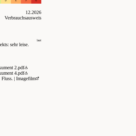
D
E
F
G
12.2026
Verbrauchsausweis
laut
kts: sehr leise.
ument 2.pdf
ument 4.pdf
 Fluss. | Imagefilm