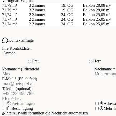
Verfügbare Objekte
71,79 m²
3 Zimmer
19. OG
Balkon
28,08 m²
71,79 m²
3 Zimmer
19. OG
Balkon
28,08 m²
71,74 m²
2 Zimmer
24. OG
Balkon
25,05 m²
71,74 m²
2 Zimmer
24. OG
Balkon
25,05 m²
71,74 m²
2 Zimmer
24. OG
Balkon
25,05 m²
Kontaktanfrage
Ihre Kontaktdaten
Anrede
Frau
Herr
Vorname
*
(Pflichtfeld)
Nachname
*
E-Mail
*
(Pflichtfeld)
Telefon
(optional)
Ich möchte:
Preis anfragen
Adress
Besichtigung
Mehr I
Ihre Auswahl formuliert die Nachricht automatisch