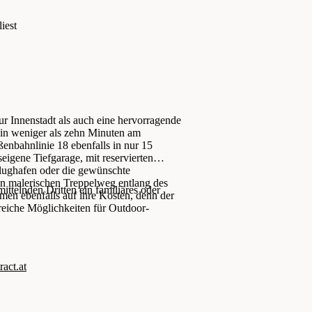
iest
ur Innenstadt als auch eine hervorragende
 in weniger als zehn Minuten am
enbahnlinie 18 ebenfalls in nur 15
eigene Tiefgarage, mit reservierten
Flughafen oder die gewünschte
en malerischen Treppelweg entlang des
ttelnden Dritten ein familiäres oder
men ebenfalls auf ihre Kosten, denn der
lreiche Möglichkeiten für Outdoor-
ct.at