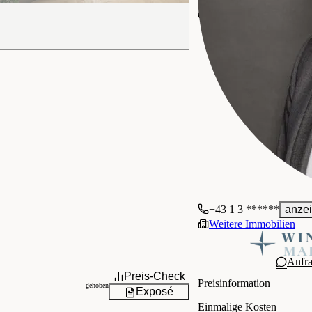
WINEGG Makler GmbH
Gewerblich
+43 1 3 ******
anze
Weitere Immobilien
Anfr
Preis-Check
Preisinformation
gehoben
Exposé
Einmalige Kosten