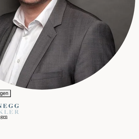
igen
agen