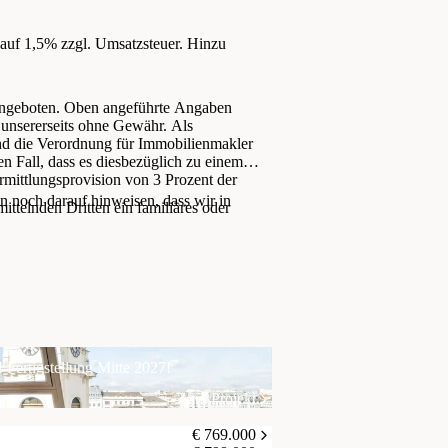
 auf 1,5% zzgl. Umsatzsteuer. Hinzu
 angeboten. Oben angeführte Angaben
 unsererseits ohne Gewähr. Als
nd die Verordnung für Immobilienmakler
 Fall, dass es diesbezüglich zu einem
mittlungsprovision von 3 Prozent der
 noch darauf hinweisen, dass wir in
ttelnden Dritten ein familiäres oder
 Fertigstellung Mitte 2027!
Zum Projekt
€ 769.000