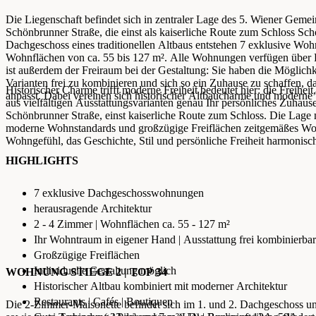
Die Liegenschaft befindet sich in zentraler Lage des 5. Wiener Gemei
Schönbrunner Straße, die einst als kaiserliche Route zum Schloss Sc
Dachgeschoss eines traditionellen Altbaus entstehen 7 exklusive Wo
Wohnflächen von ca. 55 bis 127 m². Alle Wohnungen verfügen über Fr
ist außerdem der Freiraum bei der Gestaltung: Sie haben die Möglichk
Varianten frei zu kombinieren und sich so ein Zuhause zu schaffen, 
Historischer Charme trifft moderne Freiheit bedeutet hier: die Freihei
anpasst. Dabei vereinen sich historischer Altbaucharme und modern
aus vielfältigen Ausstattungsvarianten genau Ihr persönliches Zuhause
Schönbrunner Straße, einst kaiserliche Route zum Schloss. Die Lag
moderne Wohnstandards und großzügige Freiflächen zeitgemäßes Woh
Wohngefühl, das Geschichte, Stil und persönliche Freiheit harmonisch
HIGHLIGHTS
7 exklusive Dachgeschosswohnungen
herausragende Architektur
2 - 4 Zimmer | Wohnflächen ca. 55 - 127 m²
Ihr Wohntraum in eigener Hand | Ausstattung frei kombinierbar
Großzügige Freiflächen
Individuelle Gestaltung möglich
WOHNUNG STIEGE 2 | TOP 34
Historischer Altbau kombiniert mit moderner Architektur
Restaurants | Cafés | Boutiquen
Die 2-Zimmer-Maisonette befindet sich im 1. und 2. Dachgeschoss un