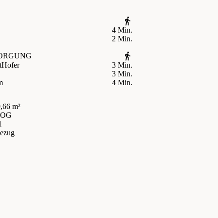
4 Min.
2 Min.
ORGUNG
t
Hofer
3 Min.
3 Min.
m
4 Min.
,66 m²
 OG
1
bezug