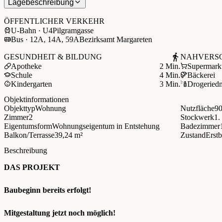
Lagebeschreibung
−
ÖFFENTLICHER VERKEHR
U-Bahn · U4
Pilgramgasse
Bus · 12A, 14A, 59A
Bezirksamt Margareten
GESUNDHEIT & BILDUNG
NAHVERS
Apotheke
2 Min.
Supermark
Schule
4 Min.
Bäckerei
Kindergarten
3 Min.
Drogerie
d
Objektinformationen
Objekttyp
Wohnung
Nutzfläche
90
Zimmer
2
Stockwerk
1.
Eigentumsform
Wohnungseigentum in Entstehung
Badezimmer
Balkon/Terrasse
39,24 m²
Zustand
Erst
Beschreibung
DAS PROJEKT
Baubeginn bereits erfolgt!
Mitgestaltung jetzt noch möglich!