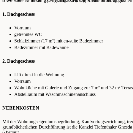
sowie zwei Terrassen ( 32 m² und 7 m²). Die Raumaufteilung gliedert 
Gute Anbindung | Pilgramgasse (U4) | Buslinien 13A, 59A
1. Dachgeschoss
Vorraum
getrenntes WC
Schlafzimmer (17 m²) mit en-suite Badezimmer
Badezimmer mit Badewanne
2. Dachgeschoss
Lift direkt in die Wohnung
Vorraum
Wohnküche mit Galerie und Zugang zur 7 m² und 32 m² Terras
Abstellraum mit Waschmaschinenanschluss
NEBENKOSTEN
Mit der Wohnungseigentumsbegründung, Kaufvertragserrichtung, tr
grundbücherlichen Durchführung ist die Kanzlei Tiefenthaler Gnesd
6 betraut.