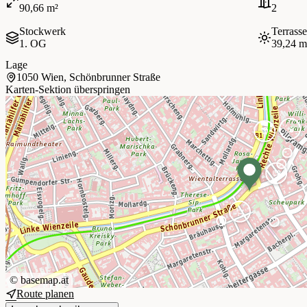
90,66 m²
2
Stockwerk
Terrasse
1. OG
39,24 m
Lage
1050 Wien, Schönbrunner Straße
Karten-Sektion überspringen
©
basemap.at
Route planen
+