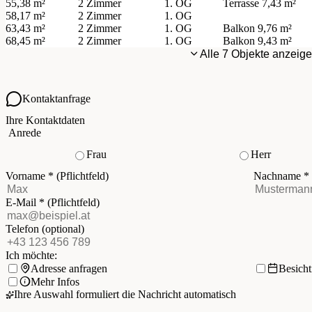
55,38 m²
2 Zimmer
1. OG
Terrasse
7,43 m²
58,17 m²
2 Zimmer
1. OG
63,43 m²
2 Zimmer
1. OG
Balkon
9,76 m²
68,45 m²
2 Zimmer
1. OG
Balkon
9,43 m²
Alle 7 Objekte anzeig
Kontaktanfrage
Ihre Kontaktdaten
Anrede
Frau
Herr
Vorname
*
(Pflichtfeld)
Nachname
*
E-Mail
*
(Pflichtfeld)
Telefon
(optional)
Ich möchte:
Adresse anfragen
Besich
Mehr Infos
Ihre Auswahl formuliert die Nachricht automatisch