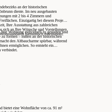
ndebezirks an der historischen
hönbrunn diente. Im neu ausgebauten
hnungen mit 2 bis 4 Zimmern und
eiflächen. Einzigartig bei diesem Projekt
eit, Ihre Ausstattung aus zahlreichen
das sich an Ihre Wünsche und Vorstellungen
t, Ihre Wohnung individuell zu gestalten und
e Wohnstandards harmonisch miteinander.
 zu formen – mitten an der historischen
e macht den Altbaucharme spürbar, während
nen ermöglichen. So entsteht ein
 verbindet.
d bietet eine Wohnfläche von ca. 91 m²