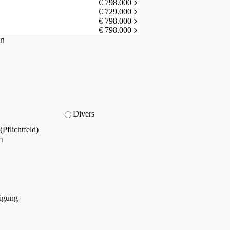
€ 798.000
€ 729.000
€ 798.000
€ 798.000
en
Divers
(Pflichtfeld)
tigung