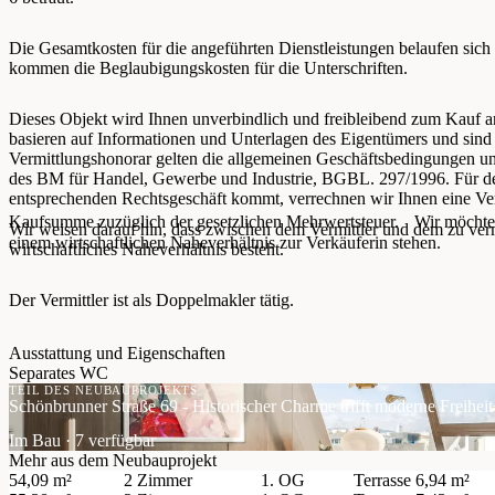
Die Gesamtkosten für die angeführten Dienstleistungen belaufen sich
kommen die Beglaubigungskosten für die Unterschriften.
Dieses Objekt wird Ihnen unverbindlich und freibleibend zum Kauf
basieren auf Informationen und Unterlagen des Eigentümers und sind
Vermittlungshonorar gelten die allgemeinen Geschäftsbedingungen u
des BM für Handel, Gewerbe und Industrie, BGBL. 297/1996. Für den
entsprechenden Rechtsgeschäft kommt, verrechnen wir Ihnen eine Ver
Kaufsumme zuzüglich der gesetzlichen Mehrwertsteuer. Wir möchten
Wir weisen darauf hin, dass zwischen dem Vermittler und dem zu vermi
einem wirtschaftlichen Naheverhältnis zur Verkäuferin stehen.
wirtschaftliches Naheverhältnis besteht.
Der Vermittler ist als Doppelmakler tätig.
Ausstattung und Eigenschaften
Separates WC
TEIL DES NEUBAUPROJEKTS
Schönbrunner Straße 69 - Historischer Charme trifft moderne Freiheit!
Im Bau · 7 verfügbar
Mehr aus dem Neubauprojekt
54,09 m²
2 Zimmer
1. OG
Terrasse
6,94 m²