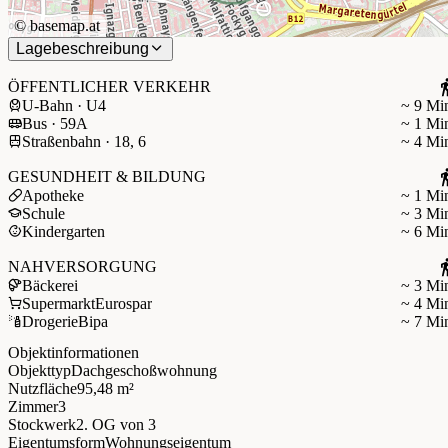
©
basemap.at
Lagebeschreibung
ÖFFENTLICHER VERKEHR
U-Bahn · U4
~ 9 Mi
Bus · 59A
~ 1 Mi
Straßenbahn · 18, 6
~ 4 Mi
GESUNDHEIT & BILDUNG
Apotheke
~ 1 Mi
Schule
~ 3 Mi
Kindergarten
~ 6 Mi
NAHVERSORGUNG
Bäckerei
~ 3 Mi
Supermarkt
Eurospar
~ 4 Mi
Drogerie
Bipa
~ 7 Mi
Objektinformationen
Objekttyp
Dachgeschoßwohnung
Nutzfläche
95,48 m²
Zimmer
3
Stockwerk
2. OG
von 3
Eigentumsform
Wohnungseigentum