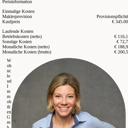
Preisinformation
Einmalige Kosten
Maklerprovision
Provisionspflicht
Kaufpreis
€ 345.0
Laufende Kosten
Betriebskosten (netto)
€ 116,
Sonstige Kosten
€ 72,
Monatliche Kosten (netto)
€ 188,
Monatliche Kosten (brutto)
€ 200,
W
oh
nc
lo
ud
I
m
m
ob
ili
en
G
m
b