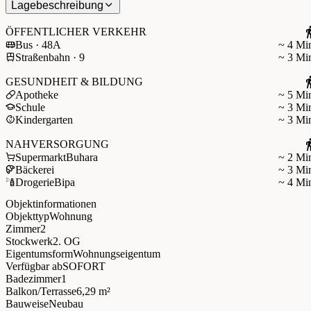
Lagebeschreibung
ÖFFENTLICHER VERKEHR
Bus · 48A
~ 4 Mi
Straßenbahn · 9
~ 3 Mi
GESUNDHEIT & BILDUNG
Apotheke
~ 5 Mi
Schule
~ 3 Mi
Kindergarten
~ 3 Mi
NAHVERSORGUNG
Supermarkt
Buhara
~ 2 Mi
Bäckerei
~ 3 Mi
Drogerie
Bipa
~ 4 Mi
Objektinformationen
Objekttyp
Wohnung
Zimmer
2
Stockwerk
2. OG
Eigentumsform
Wohnungseigentum
Verfügbar ab
SOFORT
Badezimmer
1
Balkon/Terrasse
6,29 m²
Bauweise
Neubau