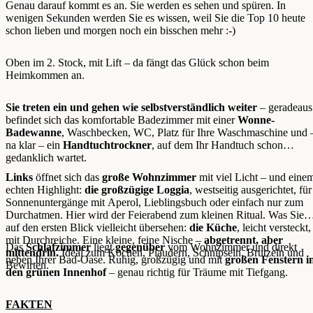
Genau darauf kommt es an. Sie werden es sehen und spüren. In
wenigen Sekunden werden Sie es wissen, weil Sie die Top 10 heute
schon lieben und morgen noch ein bisschen mehr :-)
Oben im 2. Stock, mit Lift – da fängt das Glück schon beim
Heimkommen an.
Sie treten ein und gehen wie selbstverständlich weiter
– geradeaus
befindet sich das komfortable Badezimmer mit einer
Wonne-
Badewanne
, Waschbecken, WC, Platz für Ihre Waschmaschine und 
na klar – ein
Handtuchtrockner
, auf dem Ihr Handtuch schon
gedanklich wartet.
Links
öffnet sich das
große Wohnzimmer
mit viel Licht – und eine
echten Highlight:
die großzügige Loggia
, westseitig ausgerichtet, für
Sonnenuntergänge mit Aperol, Lieblingsbuch oder einfach nur zum
Durchatmen. Hier wird der Feierabend zum kleinen Ritual. Was Sie
auf den ersten Blick vielleicht übersehen:
die Küche
, leicht versteckt,
mit Durchreiche. Eine kleine, feine Nische –
abgetrennt, aber
Das
Schlafzimmer
liegt
gegenüber
vom Wohnzimmer und direkt
mittendrin.
Ideal zum Kochen, Plaudern, Schnipseln, Brutzeln und
neben Ihrer Bad-Oase. Ruhig, großzügig und mit
großen Fenstern i
Bewirten.
den grünen Innenhof
– genau richtig für Träume mit Tiefgang.
FAKTEN