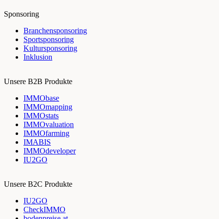
Sponsoring
Branchensponsoring
Sportsponsoring
Kultursponsoring
Inklusion
Unsere B2B Produkte
IMMObase
IMMOmapping
IMMOstats
IMMOvaluation
IMMOfarming
IMABIS
IMMOdeveloper
IU2GO
Unsere B2C Produkte
IU2GO
CheckIMMO
bodenpreise.at