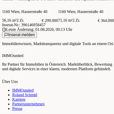
Lift! Sanierter Altbau nahe U6
sanierten Altbau!
Thaliastraße und Brunnenmarkt!
1160 Wien, Hasnerstraße 40
1160 Wien, Hasnerstraße 40
56,16 m²
2 Zi.
71,16 m²
2 Zi.
€ 299.000
€ 364.000
Inserat-Nr.: 396146958457
Letzte Änderung: 01.08.2026, 00:13 Uhr
Inserat melden
Immobilienwissen, Markttransparenz und digitale Tools an einem Ort.
IMMOunited
Ihr Partner für Immobilien in Österreich. Marktüberblick, Bewertung
und digitale Services in einer klaren, modernen Plattform gebündelt.
Über Uns
IMMOunited
Roland Schmid
Karriere
Partnerunternehmen
Presse