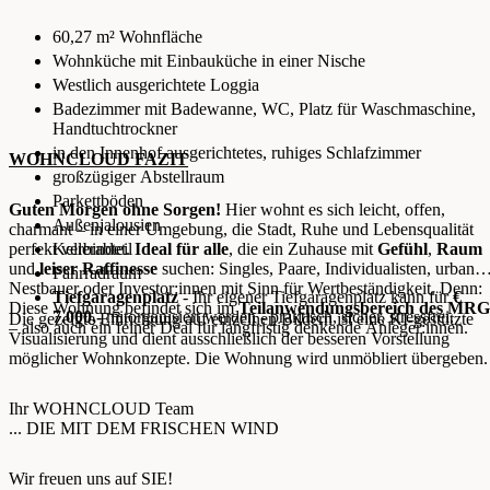
60,27 m² Wohnfläche
Wohnküche mit Einbauküche in einer Nische
Westlich ausgerichtete Loggia
Badezimmer mit Badewanne, WC, Platz für Waschmaschine,
Handtuchtrockner
in den Innenhof ausgerichtetes, ruhiges Schlafzimmer
WOHNCLOUD FAZIT
großzügiger Abstellraum
Parkettböden
Guten Morgen ohne Sorgen!
Hier wohnt es sich leicht, offen,
Außenjalousien
charmant – in einer Umgebung, die Stadt, Ruhe und Lebensqualität
perfekt verbindet.
Kellerabteil
Ideal für alle
, die ein Zuhause mit
Gefühl
,
Raum
und
leiser Raffinesse
suchen: Singles, Paare, Individualisten, urbane
Fahrradraum
Nestbauer oder Investor:innen mit Sinn für Wertbeständigkeit. Denn:
Tiefgaragenplatz
- Ihr eigener Tiefgaragenplatz kann für
€
Diese Wohnung befindet sich im
Teilanwendungsbereich des MRG
7.000,-
mitorganisiert werden - praktisch, sicher, stressfrei.
Die gezeigte Einrichtung auf einzelnen Bildern ist eine KI-gestützte
– also auch ein feiner Deal für langfristig denkende Anleger:innen.
Visualisierung und dient ausschließlich der besseren Vorstellung
möglicher Wohnkonzepte. Die Wohnung wird unmöbliert übergeben.
Ihr WOHNCLOUD Team
... DIE MIT DEM FRISCHEN WIND
Wir freuen uns auf SIE!