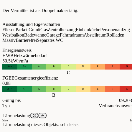
Der Vermittler ist als Doppelmakler tätig.
Ausstattung und Eigenschaften
Fliesen
Parkett
Granit
Gas
Zentralheizung
Einbauküche
Personenaufzug
Westbalkon
Badewanne
Garage
Fahrradraum
Abstellraum
Rollladen
Massiv
Barrierefrei
Separates WC
Energieausweis
HWB
Heizwärmebedarf
50,5
kWh/m²a
A++
A+
A
B
C
D
E
F
G
C
FGEE
Gesamtenergieeffizienz
0,88
A++
A+
A
B
C
D
E
F
G
B
Gültig bis
09.20
Typ
Verbrauchsauswe
Lärmbelastung
leise
l
Lärmbelastung dieses Objekts: sehr leise.