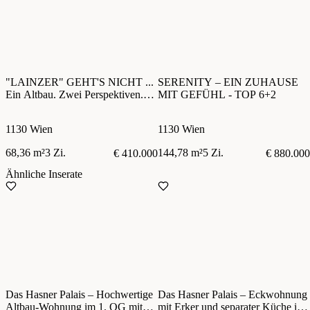
"LAINZER" GEHT'S NICHT ...
SERENITY – EIN ZUHAUSE
Ein Altbau. Zwei Perspektiven.
MIT GEFÜHL - TOP 6+2
Ein besonderes Zuhause.
1130 Wien
1130 Wien
68,36 m²
3 Zi.
144,78 m²
5 Zi.
€ 410.000
€ 880.000
Ähnliche Inserate
Das Hasner Palais – Hochwertige
Das Hasner Palais – Eckwohnung
Altbau-Wohnung im 1. OG mit
mit Erker und separater Küche im