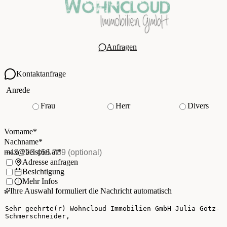
Anfragen
Kontaktanfrage
Ihre Kontaktdaten
Anrede
Frau
Herr
Divers
Vorname
*
(Pflichtfeld)
Nachname
*
(Pflichtfeld)
Vorname
*
E-Mail
*
(Pflichtfeld)
Nachname
*
Telefon
(optional)
max@beispiel.at
*
Ich möchte:
Adresse anfragen
Besichtigung
Mehr Infos
Ihre Auswahl formuliert die Nachricht automatisch
Ihre Nachricht