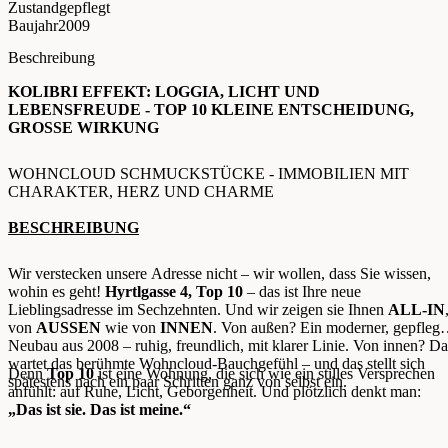
Zustand
gepflegt
Baujahr
2009
Beschreibung
KOLIBRI EFFEKT: LOGGIA, LICHT UND
LEBENSFREUDE - TOP 10 KLEINE ENTSCHEIDUNG,
GROSSE WIRKUNG
WOHNCLOUD SCHMUCKSTÜCKE - IMMOBILIEN MIT
CHARAKTER, HERZ UND CHARME
BESCHREIBUNG
Wir verstecken unsere Adresse nicht – wir wollen, dass Sie wissen,
wohin es geht!
Hyrtlgasse 4, Top 10
– das ist Ihre neue
Lieblingsadresse im Sechzehnten. Und wir zeigen sie Ihnen
ALL-IN
von
AUSSEN
wie von
INNEN
. Von außen? Ein moderner, gepflegt
Neubau aus 2008 – ruhig, freundlich, mit klarer Linie. Von innen? Da
wartet das berühmte Wohncloud-Bauchgefühl – und das stellt sich
Denn
Top 10
ist eine Wohnung, die sich wie ein stilles Versprechen
spätestens nach ein paar Schritten ganz von selbst ein.
anfühlt: auf Ruhe, Licht, Geborgenheit. Und plötzlich denkt man:
„Das ist sie. Das ist meine.“