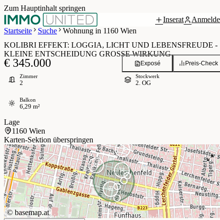
Zum Hauptinhalt springen
Inserat
Anmelde
Grundriss
 / 16
Startseite
Suche
Wohnung in 1160 Wien
KOLIBRI EFFEKT: LOGGIA, LICHT UND LEBENSFREUDE -
KLEINE ENTSCHEIDUNG GROSSE WIRKUNG
€ 345.000
Exposé
Preis-Check
Zimmer
Stockwerk
2
2. OG
Balkon
6,29 m²
Lage
1160 Wien
Karten-Sektion überspringen
©
basemap.at