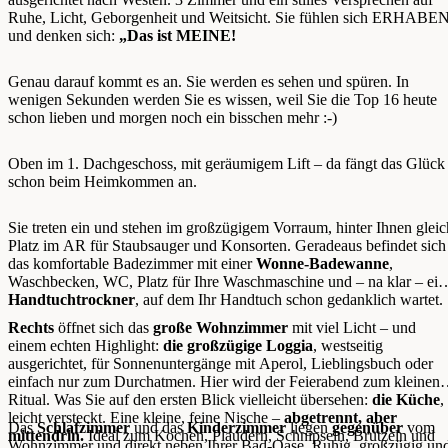
Ruhe, Licht, Geborgenheit und Weitsicht. Sie fühlen sich ERHABE
und denken sich:
„Das ist MEINE!
Genau darauf kommt es an. Sie werden es sehen und spüren. In
wenigen Sekunden werden Sie es wissen, weil Sie die Top 16 heute
schon lieben und morgen noch ein bisschen mehr :-)
Oben im 1. Dachgeschoss, mit geräumigem Lift – da fängt das Glück
schon beim Heimkommen an.
Sie treten ein und stehen im großzügigem Vorraum, hinter Ihnen gleic
Platz im AR für Staubsauger und Konsorten. Geradeaus befindet sich
das komfortable Badezimmer mit einer
Wonne-Badewanne
,
Waschbecken, WC, Platz für Ihre Waschmaschine und – na klar – ein
Handtuchtrockner
, auf dem Ihr Handtuch schon gedanklich wartet.
Rechts
öffnet sich das
große Wohnzimmer
mit viel Licht – und
einem echten Highlight:
die großzügige Loggia
, westseitig
ausgerichtet, für Sonnenuntergänge mit Aperol, Lieblingsbuch oder
einfach nur zum Durchatmen. Hier wird der Feierabend zum kleinen
Ritual. Was Sie auf den ersten Blick vielleicht übersehen:
die Küche
,
leicht versteckt. Eine kleine, feine Nische –
abgetrennt, aber
Das
Schlafzimmer
und das
Kinderzimmer
liegen
gegenüber
vom
mittendrin.
Ideal zum Kochen, Plaudern, Schnipseln, Brutzeln und
Wohnzimmer und direkt neben Ihrer Bad-Oase. Ruhig, großzügig un