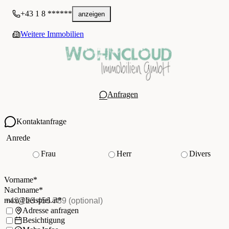
+43 1 8 ******
anzeigen
Weitere Immobilien
Anfragen
Kontaktanfrage
Ihre Kontaktdaten
Anrede
Frau
Herr
Divers
Vorname
*
(Pflichtfeld)
Nachname
*
(Pflichtfeld)
Vorname
*
E-Mail
*
(Pflichtfeld)
Nachname
*
Telefon
(optional)
max@beispiel.at
*
Ich möchte:
Adresse anfragen
Besichtigung