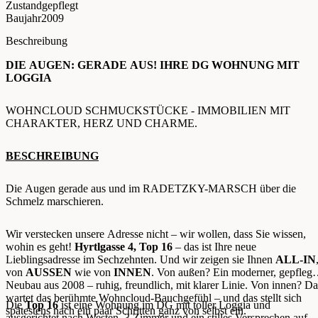
Zustand
gepflegt
Baujahr
2009
Beschreibung
DIE AUGEN: GERADE AUS! IHRE DG WOHNUNG MIT
LOGGIA
WOHNCLOUD SCHMUCKSTÜCKE - IMMOBILIEN MIT
CHARAKTER, HERZ UND CHARME.
BESCHREIBUNG
Die Augen gerade aus und im RADETZKY-MARSCH über die
Schmelz marschieren.
Wir verstecken unsere Adresse nicht – wir wollen, dass Sie wissen,
wohin es geht!
Hyrtlgasse 4, Top 16
– das ist Ihre neue
Lieblingsadresse im Sechzehnten. Und wir zeigen sie Ihnen
ALL-IN
von
AUSSEN
wie von
INNEN
. Von außen? Ein moderner, gepflegt
Neubau aus 2008 – ruhig, freundlich, mit klarer Linie. Von innen? Da
wartet das berühmte Wohncloud-Bauchgefühl – und das stellt sich
Die
Top 16
ist eine Wohnung im DG mit toller Loggia und
spätestens nach ein paar Schritten ganz von selbst ein.
ausgerichtet nach Westen. 3 Zimmer und ein stilles Versprechen auf