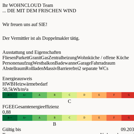
Ihr WOHNCLOUD Team
... DIE MIT DEM FRISCHEN WIND
Wir freuen uns auf SIE!
Der Vermittler ist als Doppelmakler tätig.
Ausstattung und Eigenschaften
Fliesen
Parkett
Granit
Gas
Zentralheizung
Wohnküche / offene Küche
Personenaufzug
Westbalkon
Badewanne
Garage
Fahrradraum
Abstellraum
Rollladen
Massiv
Barrierefrei
2 separate WCs
Energieausweis
HWB
Heizwärmebedarf
50,5
kWh/m²a
A++
A+
A
B
C
D
E
F
G
C
FGEE
Gesamtenergieeffizienz
0,88
A++
A+
A
B
C
D
E
F
G
B
Gültig bis
09.20