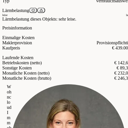
Typ
Verbrauchsauswe
Lärmbelastung
leise
l
Lärmbelastung dieses Objekts: sehr leise.
Preisinformation
Einmalige Kosten
Maklerprovision
Provisionspflicht
Kaufpreis
€ 439.0
Laufende Kosten
Betriebskosten (netto)
€ 142,
Sonstige Kosten
€ 89,
Monatliche Kosten (netto)
€ 232,
Monatliche Kosten (brutto)
€ 246,
W
oh
nc
lo
ud
I
m
m
ob