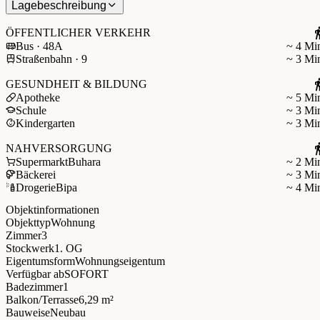
Lagebeschreibung
ÖFFENTLICHER VERKEHR
Bus · 48A
~ 4 Mi
Straßenbahn · 9
~ 3 Mi
GESUNDHEIT & BILDUNG
Apotheke
~ 5 Mi
Schule
~ 3 Mi
Kindergarten
~ 3 Mi
NAHVERSORGUNG
Supermarkt
Buhara
~ 2 Mi
Bäckerei
~ 3 Mi
Drogerie
Bipa
~ 4 Mi
Objektinformationen
Objekttyp
Wohnung
Zimmer
3
Stockwerk
1. OG
Eigentumsform
Wohnungseigentum
Verfügbar ab
SOFORT
Badezimmer
1
Balkon/Terrasse
6,29 m²
Bauweise
Neubau