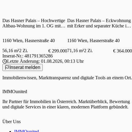
Das Hasner Palais – Hochwertige
Das Hasner Palais – Eckwohnung
Altbau-Wohnung im 1. OG mit
mit Erker und separater Küche im
Lift! Sanierter Altbau nahe U6
sanierten Altbau!
Thaliastraße und Brunnenmarkt!
1160 Wien, Hasnerstraße 40
1160 Wien, Hasnerstraße 40
56,16 m²
2 Zi.
71,16 m²
2 Zi.
€ 299.000
€ 364.000
Inserat-Nr.: 481791365286
Letzte Änderung: 01.08.2026, 00:13 Uhr
Inserat melden
Immobilienwissen, Markttransparenz und digitale Tools an einem Ort.
IMMOunited
Ihr Partner für Immobilien in Österreich. Marktüberblick, Bewertung
und digitale Services in einer klaren, modernen Plattform gebündelt.
Über Uns
IMMOunited