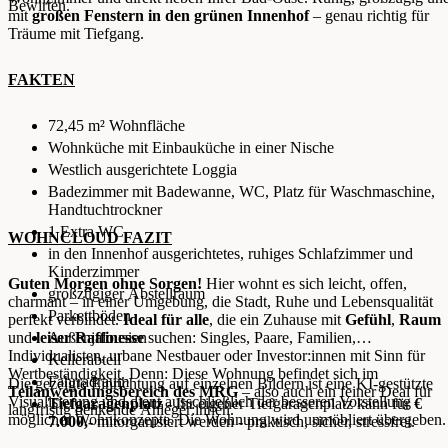
Bewirten.
mit
großen Fenstern in den grünen Innenhof
– genau richtig für
Träume mit Tiefgang.
FAKTEN
72,45 m² Wohnfläche
Wohnküche mit Einbauküche in einer Nische
Westlich ausgerichtete Loggia
Badezimmer mit Badewanne, WC, Platz für Waschmaschine,
Handtuchtrockner
1 Extra WC
WOHNCLOUD FAZIT
in den Innenhof ausgerichtetes, ruhiges Schlafzimmer und
Kinderzimmer
Guten Morgen ohne Sorgen!
Hier wohnt es sich leicht, offen,
großzügiger Abstellraum
charmant – in einer Umgebung, die Stadt, Ruhe und Lebensqualität
Parkettböden
perfekt verbindet.
Ideal für alle
, die ein Zuhause mit
Gefühl
,
Raum
und
leiser Raffinesse
Außenjalousien
suchen: Singles, Paare, Familien,
Individualisten, urbane Nestbauer oder Investor:innen mit Sinn für
Kellerabteil
Wertbeständigkeit. Denn: Diese Wohnung befindet sich im
Fahrradraum
Die gezeigte Einrichtung auf einzelnen Bildern ist eine KI-gestützte
Teilanwendungsbereich des MRG
– also auch ein feiner Deal für
Visualisierung und dient ausschließlich der besseren Vorstellung
Tiefgaragenplatz
- Ihr eigener Tiefgaragenplatz kann für
€
langfristig denkende Anleger:innen.
möglicher Wohnkonzepte. Die Wohnung wird unmöbliert übergeben.
7.000,-
mitorganisiert werden - praktisch, sicher, stressfrei.