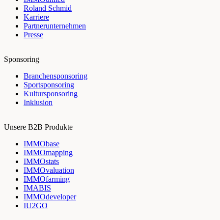
Roland Schmid
Karriere
Partnerunternehmen
Presse
Sponsoring
Branchensponsoring
Sportsponsoring
Kultursponsoring
Inklusion
Unsere B2B Produkte
IMMObase
IMMOmapping
IMMOstats
IMMOvaluation
IMMOfarming
IMABIS
IMMOdeveloper
IU2GO