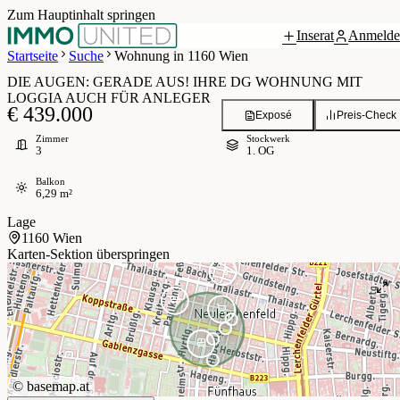
Zum Hauptinhalt springen
Inserat
Anmelde
Grundriss
 / 8
Startseite
Suche
Wohnung in 1160 Wien
DIE AUGEN: GERADE AUS! IHRE DG WOHNUNG MIT
LOGGIA AUCH FÜR ANLEGER
€ 439.000
Exposé
Preis-Check
Zimmer
Stockwerk
3
1. OG
Balkon
6,29 m²
Lage
1160 Wien
Karten-Sektion überspringen
©
basemap.at