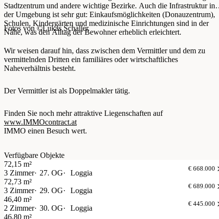
Stadtzentrum und andere wichtige Bezirke. Auch die Infrastruktur in
der Umgebung ist sehr gut: Einkaufsmöglichkeiten (Donauzentrum),
Schulen, Kindergärten und medizinische Einrichtungen sind in der
Fotos von ©Lukas Schaller
Nähe, was den Alltag der Bewohner erheblich erleichtert.
Wir weisen darauf hin, dass zwischen dem Vermittler und dem zu
vermittelnden Dritten ein familiäres oder wirtschaftliches
Naheverhältnis besteht.
Der Vermittler ist als Doppelmakler tätig.
Finden Sie noch mehr attraktive Liegenschaften auf
www.IMMOcontract.at
IMMO einen Besuch wert.
Verfügbare Objekte
72,15 m²
€ 668.000
3 Zimmer
27. OG
Loggia
72,73 m²
€ 689.000
3 Zimmer
29. OG
Loggia
46,40 m²
€ 445.000
2 Zimmer
30. OG
Loggia
46,80 m²