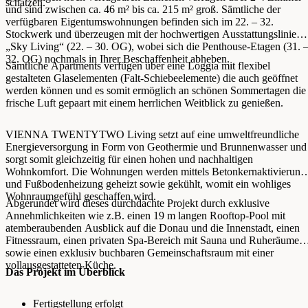
schätzen.
und sind zwischen ca. 46 m² bis ca. 215 m² groß. Sämtliche der
verfügbaren Eigentumswohnungen befinden sich im 22. – 32.
Stockwerk und überzeugen mit der hochwertigen Ausstattungslinie
„Sky Living“ (22. – 30. OG), wobei sich die Penthouse-Etagen (31. 
32. OG) nochmals in Ihrer Beschaffenheit abheben.
Sämtliche Apartments verfügen über eine Loggia mit flexibel
gestalteten Glaselementen (Falt-Schiebeelemente) die auch geöffnet
werden können und es somit ermöglich an schönen Sommertagen die
frische Luft gepaart mit einem herrlichen Weitblick zu genießen.
VIENNA TWENTYTWO Living setzt auf eine umweltfreundliche
Energieversorgung in Form von Geothermie und Brunnenwasser und
sorgt somit gleichzeitig für einen hohen und nachhaltigen
Wohnkomfort. Die Wohnungen werden mittels Betonkernaktivierung
und Fußbodenheizung geheizt sowie gekühlt, womit ein wohliges
Wohnraumgefühl geschaffen wird.
Abgerundet wird dieses durchdachte Projekt durch exklusive
Annehmlichkeiten wie z.B. einen 19 m langen Rooftop-Pool mit
atemberaubenden Ausblick auf die Donau und die Innenstadt, einen
Fitnessraum, einen privaten Spa-Bereich mit Sauna und Ruheräumen,
sowie einen exklusiv buchbaren Gemeinschaftsraum mit einer
vollausgestatteten Küche.
Das Projekt im Überblick
Fertigstellung erfolgt