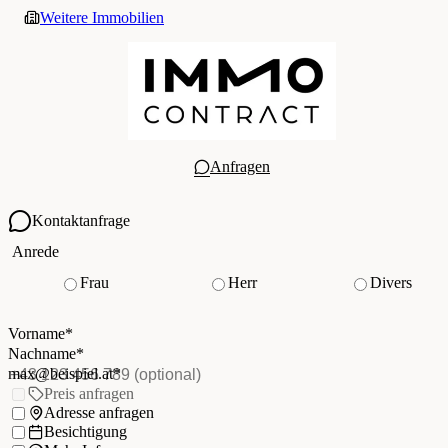
Weitere Immobilien
Anfragen
Kontaktanfrage
Ihre Kontaktdaten
Anrede
Frau
Herr
Divers
Vorname
*
(Pflichtfeld)
Nachname
*
(Pflichtfeld)
Vorname
*
E-Mail
*
(Pflichtfeld)
Nachname
*
Telefon
(optional)
max@beispiel.at
*
Ich möchte:
Preis anfragen
Adresse anfragen
Besichtigung