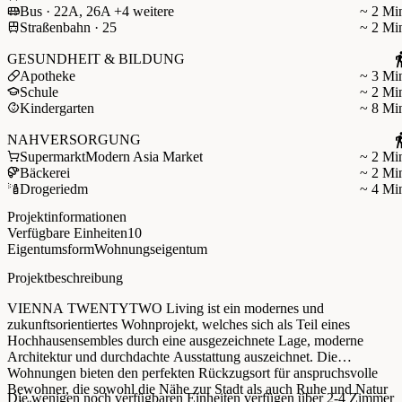
Bus · 22A, 26A +4 weitere
~ 2 Mi
Straßenbahn · 25
~ 2 Mi
GESUNDHEIT & BILDUNG
Apotheke
~ 3 Mi
Schule
~ 2 Mi
Kindergarten
~ 8 Mi
NAHVERSORGUNG
Supermarkt
Modern Asia Market
~ 2 Mi
Bäckerei
~ 2 Mi
Drogerie
dm
~ 4 Mi
Projektinformationen
Verfügbare Einheiten
10
Eigentumsform
Wohnungseigentum
Projektbeschreibung
VIENNA TWENTYTWO Living ist ein modernes und
zukunftsorientiertes Wohnprojekt, welches sich als Teil eines
Hochhausensembles durch eine ausgezeichnete Lage, moderne
Architektur und durchdachte Ausstattung auszeichnet. Die
Wohnungen bieten den perfekten Rückzugsort für anspruchsvolle
Bewohner, die sowohl die Nähe zur Stadt als auch Ruhe und Natur
Die wenigen noch verfügbaren Einheiten verfügen über 2-4 Zimmer