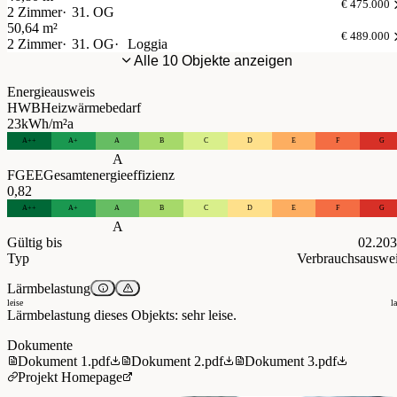
€ 475.000
2 Zimmer
31. OG
50,64 m²
€ 489.000
2 Zimmer
31. OG
Loggia
Alle 10 Objekte anzeigen
Energieausweis
HWB
Heizwärmebedarf
23
kWh/m²a
A++
A+
A
B
C
D
E
F
G
A
FGEE
Gesamtenergieeffizienz
0,82
A++
A+
A
B
C
D
E
F
G
A
Gültig bis
02.20
Typ
Verbrauchsauswe
Lärmbelastung
leise
l
Lärmbelastung dieses Objekts: sehr leise.
Dokumente
Dokument 1.pdf
Dokument 2.pdf
Dokument 3.pdf
Projekt Homepage