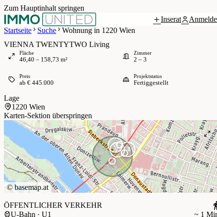
Zum Hauptinhalt springen
Inserat
Anmelde
 / 8
Startseite
Suche
Wohnung in 1220 Wien
VIENNA TWENTYTWO Living
Fläche
Zimmer
46,40 – 158,73 m²
2 – 3
Preis
Projektstatus
ab € 445.000
Fertiggestellt
Lage
1220 Wien
Karten-Sektion überspringen
©
basemap.at
ÖFFENTLICHER VERKEHR
U-Bahn · U1
~ 1 Mi