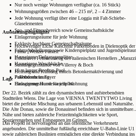
Nur noch wenige Wohnungen verfügbar (ca. 16 Stück)
Wohnungsgrößen zwischen 46 – 215 m², 2 – 4 Zimmer
Jede Wohnung verfügt über eine Loggia mit Falt-Schiebe-
Glaselementen
Spa- und Fitnessbereich sowie Gemeinschaftsküche
Ausstattungshighlights
Einlagerungsräume für jede Wohnung
Exklusiv buchbare Gemeinschaftsräume
Hochwertiger Eiche Kaschmir Parkettboden in Dielenoptik der
Fahrradabstellraum sowie Kinderspielplatz und Jugendspielra
Firma „Weitzer Parkett“
Hauseigene Tiefgaragenplätze
Exklusives Feinsteinzeug des italienischen Herstellers „Marazz
Hauseigene Waschküche
Sanitärgegenstände von Villeroy & Boch
19 m langer Rooftop-Pool
Heizung und Kühlung mittels Betonkernaktivierung und
Paketboxen im Foyer
Fußbodenheizung
Lage
Hauseigener Hundewaschplatz
Einlagerungsräume für jede Wohnung
Der 22. Bezirk zählt zu den dynamischsten und aufstrebendsten
Stadtteilen Wiens. Die Lage von VIENNA TWENTYTWO Living
bietet die perfekte Mischung aus urbanem Lebensstil und Naturnähe.
Die Alte Donau, sowie die Donauinsel befinden sich in unmittelbarer
Nähe und bieten zahlreiche Freizeitmöglichkeiten wie Sport,
Spazierengehen und Entspannen im Grünen.
Das Projekt ist hervorragend an das öffentliche Verkehrsnetz
angebunden. Die unmittelbar fußläufig erreichbare U-Bahn-Linie U1
sowie zahlreichen Buslinien ermöglichen eine direkte Verbindung ins