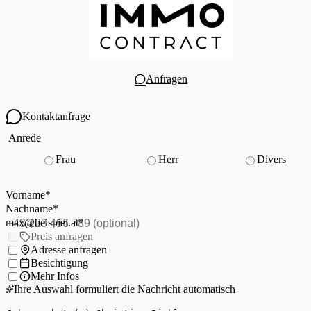
Anfragen
Kontaktanfrage
Ihre Kontaktdaten
Anrede
Frau
Herr
Divers
Vorname
*
(Pflichtfeld)
Nachname
*
(Pflichtfeld)
Vorname
*
E-Mail
*
(Pflichtfeld)
Nachname
*
Telefon
(optional)
max@beispiel.at
*
Ich möchte:
Preis anfragen
Adresse anfragen
Besichtigung
Mehr Infos
Ihre Auswahl formuliert die Nachricht automatisch