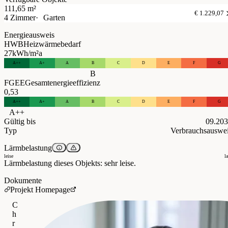
111,65 m²
€ 1.229,07
4 Zimmer
Garten
Energieausweis
HWB
Heizwärmebedarf
27
kWh/m²a
A++
A+
A
B
C
D
E
F
G
B
FGEE
Gesamtenergieeffizienz
0,53
A++
A+
A
B
C
D
E
F
G
A++
Gültig bis
09.20
Typ
Verbrauchsauswe
Lärmbelastung
leise
l
Lärmbelastung dieses Objekts: sehr leise.
Dokumente
Projekt Homepage
C
h
r