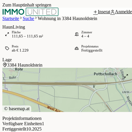
Zum Hauptinhalt springen
Inserat
Anmelde
 / 13
Startseite
Suche
Wohnung in 3384 Haunoldstein
HaunLiving
Fläche
Zimmer
111,65 – 111,65 m²
4 – 4
Preis
Projektstatus
ab € 1.229
Fertiggestellt
Lage
3384 Haunoldstein
©
basemap.at
Projektinformationen
Verfügbare Einheiten
1
Fertiggestellt
10.2025