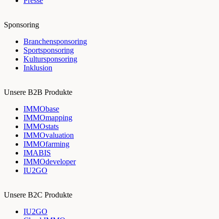
Presse
Sponsoring
Branchensponsoring
Sportsponsoring
Kultursponsoring
Inklusion
Unsere B2B Produkte
IMMObase
IMMOmapping
IMMOstats
IMMOvaluation
IMMOfarming
IMABIS
IMMOdeveloper
IU2GO
Unsere B2C Produkte
IU2GO