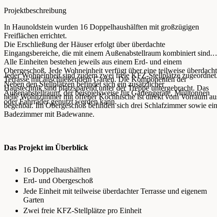
Projektbeschreibung
In Haunoldstein wurden 16 Doppelhaushälften mit großzügigen
Freiflächen errichtet.
Die Erschließung der Häuser erfolgt über überdachte
Eingangsbereiche, die mit einem Außenabstellraum kombiniert sind.
Alle Einheiten bestehen jeweils aus einem Erd- und einem
Obergeschoß. Jede Wohneinheit verfügt über eine teilweise überdach
Jeder Wohneinheit sind zudem zwei freie KFZ-Stellplätze zugeordnet
Terrasse mit anschließendem Garten. Die Komponenten der
Neben den Stellplätzen befindet sich ein zusätzlicher
Haustechnik sind platzsparend unter der Treppe untergebracht. Das
Außenabstellraum, der beispielsweise für Gartengeräte, Mülltonnen
helle Wohnzimmer mit offener Kochnische ist direkt vom Vorraum au
oder Fahrräder genutzt werden kann.
begehbar. Im Obergeschoß befinden sich drei Schlafzimmer sowie ei
Badezimmer mit Badewanne.
Das Projekt im Überblick
16 Doppelhaushälften
Erd- und Obergeschoß
Jede Einheit mit teilweise überdachter Terrasse und eigenem
Garten
Zwei freie KFZ-Stellplätze pro Einheit