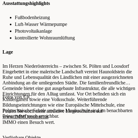
Ausstattungshighlights
Fußbodenheizung
Luft-Wasser Wärmepumpe
Photovoltaikanlage
kontrollierte Wohnraumlüftung
Lage
Im Herzen Niederösterreichs – zwischen St. Pölten und Loosdorf
Eingebettet in eine malerische Landschaft vereint Haunoldstein die
Ruhe und Lebensqualität des Ländlichen mit einer ausgezeichneten
Anbindung an die umliegenden Städte. Die familienfreundliche
Gemeinde bietet eine gut ausgebaute Infrastruktur, die alle wichtigen
Einrichtungen für den Alltag umfasst. Vor Ort befinden sich ein
Fotos von ©IC
Kindergarten sowie eine Volksschule. Weiterführende
Bildungseinrichtungen wie eine Europäische Mittelschule, eine
Polytechnische Schule und eine Musikschule sind im benachbarten
Finden Sie noch mehr attraktive Liegenschaften auf
Prinzersdorf rasch erreichbar.
www.IMMOcontract.at
IMMO einen Besuch wert.
Verfügbare Objekte