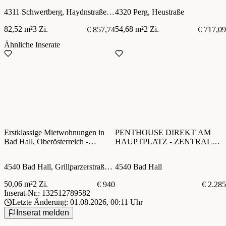
ERDGESCHOSS MIT
4311 Schwertberg, Haydnstraße 14
4320 Perg, Heustraße
EIGENGARTEN
82,52 m²
3 Zi.
54,68 m²
2 Zi.
€ 857,74
€ 717,09
Ähnliche Inserate
Erstklassige Mietwohnungen in
PENTHOUSE DIREKT AM
Bad Hall, Oberösterreich -
HAUPTPLATZ - ZENTRAL
Perfekter Erstbezug in idyllischer
UND DENNOCH RUHIG
Lage!
4540 Bad Hall, Grillparzerstraße 16
4540 Bad Hall
50,06 m²
2 Zi.
€ 940
€ 2.285
Inserat-Nr.: 132512789582
Letzte Änderung: 01.08.2026, 00:11 Uhr
Inserat melden