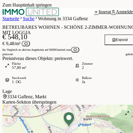
Zum Hauptinhalt springen
Inserat
Anmelde
 / 3
Startseite
Suche
Wohnung in 3334 Gaflenz
BETREUBARES WOHNEN - SCHÖNE 2-ZIMMER-WOHNUN
MIT LOGGIA
€ 548,10
Exposé
€ 9,48/m²
Im Vergleich zu aktiven Angeboten auf IMMOunited.com
preiswert
gehob
Preisniveau dieses Objekts: preiswert.
Fläche
Zimmer
57,80 m²
2
Stockwerk
Balkon
1. OG
Ja
Lage
3334 Gaflenz, Markt
Karten-Sektion überspringen