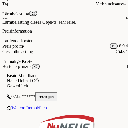
Kosten
:
Typ
Verbrauchsauswe
Miete inkl. BK und USt.:
€ 548,10
Finanzierungsbeitrag:
€ 1.700,00
Lärmbelastung
leise
l
Lärmbelastung dieses Objekts: sehr leise.
Preisinformation
Laufende Kosten
€ 9,
Preis pro m²
Gesamtbelastung
€ 548,
Einmalige Kosten
Bestellerprinzip
Beate Michlbauer
Neue Heimat OÖ
Gewerblich
0732 ******
anzeigen
Weitere Immobilien