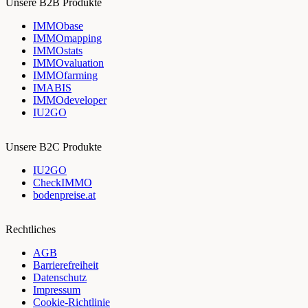
Unsere B2B Produkte
IMMObase
IMMOmapping
IMMOstats
IMMOvaluation
IMMOfarming
IMABIS
IMMOdeveloper
IU2GO
Unsere B2C Produkte
IU2GO
CheckIMMO
bodenpreise.at
Rechtliches
AGB
Barrierefreiheit
Datenschutz
Impressum
Cookie-Richtlinie