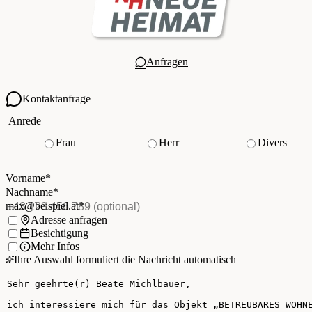
Anfragen
Kontaktanfrage
Ihre Kontaktdaten
Anrede
Frau
Herr
Divers
Vorname
*
(Pflichtfeld)
Nachname
*
(Pflichtfeld)
Vorname
*
E-Mail
*
(Pflichtfeld)
Nachname
*
Telefon
(optional)
max@beispiel.at
*
Ich möchte:
Adresse anfragen
Besichtigung
Mehr Infos
Ihre Auswahl formuliert die Nachricht automatisch
Ihre Nachricht