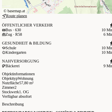
©
basemap.at
Route planen
ÖFFENTLICHER VERKEHR
Bus · 630
10 Mi
Zug · R58
6 Mi
GESUNDHEIT & BILDUNG
Schule
10 Mi
Kindergarten
10 Mi
NAHVERSORGUNG
Bäckerei
9 Mi
Objektinformationen
Objekttyp
Wohnung
Nutzfläche
57,80 m²
Zimmer
2
Stockwerk
1. OG
Verfügbar ab
sofort
Beschreibung