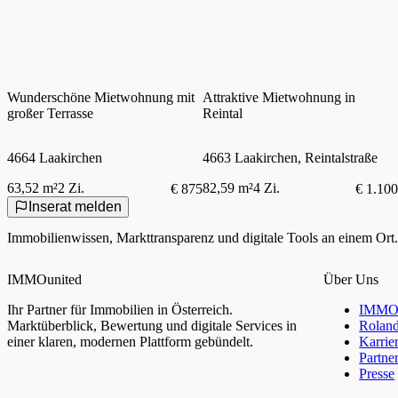
Wunderschöne Mietwohnung mit
Attraktive Mietwohnung in
großer Terrasse
Reintal
4664 Laakirchen
4663 Laakirchen, Reintalstraße
63,52 m²
2 Zi.
82,59 m²
4 Zi.
€ 875
€ 1.100
Inserat melden
Immobilienwissen, Markttransparenz und digitale Tools an einem Ort.
IMMOunited
Über Uns
Ihr Partner für Immobilien in Österreich.
IMMOu
Marktüberblick, Bewertung und digitale Services in
Rolan
einer klaren, modernen Plattform gebündelt.
Karrie
Partne
Presse