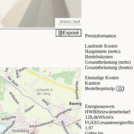
Exposé
Preisinformation
Laufende Kosten
Hauptmiete (netto)
Betriebskosten
Gesamtbelastung (netto)
Gesamtbelastung (brutto)
Einmalige Kosten
Kaution
Bestellerprinzip
Energieausweis
HWB
Heizwärmebedarf
128,4
kWh/m²a
FGEE
Gesamtenergieeffiz
1,97
Gültig bis