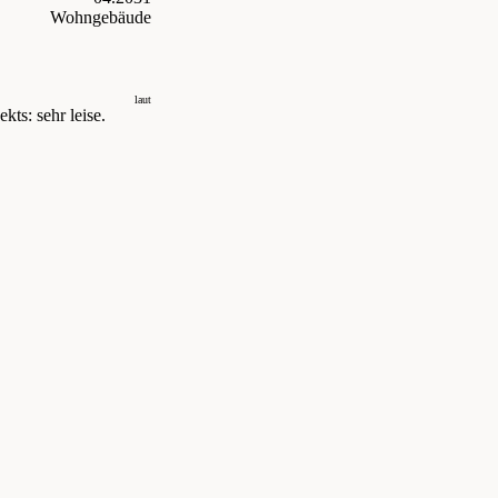
Wohngebäude
laut
kts: sehr leise.