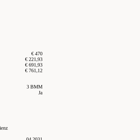
€ 470
€ 221,93
€ 691,93
€ 761,12
3 BMM
Ja
ienz
04.2031