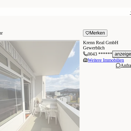
hr
Merken
Krenn Real GmbH
Gewerblich
0043 ******
anzeig
Weitere Immobilien
Anfr