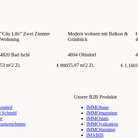
"City Life" Zwei Zimmer
Modern wohnen mit Balkon &
H
Wohnung
Grünblick
4
v
4820 Bad Ischl
4694 Ohlsdorf
4
53 m²
2 Zi.
55,97 m²
2 Zi.
1
€ 890
€ 1.160
Unsere B2B Produkte
nited
IMMObase
d Schmid
IMMOmapping
re
IMMOstats
runternehmen
IMMOvaluation
IMMOfarming
IMABIS