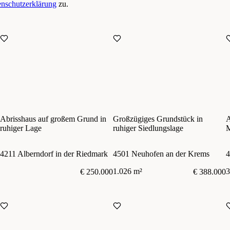
nschutzerklärung
zu.
Abrisshaus auf großem Grund in
Großzügiges Grundstück in
A
ruhiger Lage
ruhiger Siedlungslage
M
A
4211 Alberndorf in der Riedmark
4501 Neuhofen an der Krems
4
1.026 m²
3
€ 250.000
€ 388.000