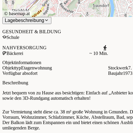
©
basemap.at
Lagebeschreibung
+
−
GESUNDHEIT & BILDUNG
Schule
NAHVERSORGUNG
Bäckerei
~ 10 Min.
Objektinformationen
Objekttyp
Etagenwohnung
Stockwerk
7.
Verfügbar ab
sofort
Baujahr
1973
Beschreibung
Jetzt bequem von zu Hause aus besichtigen: Einfach auf „Anbieter ko
sowie den 3D-Rundgang automatisch erhalten!
Zur Vermietung steht diese ca. 38 m² große Wohnung in Gmunden. Die
Vorraum, Wohnzimmer, Schlafzimmer, Küche, Abstellraum, Bad, se
Der Balkon lädt zum Entspannen ein und bietet einen schönen Ausbli
umliegenden Berge.