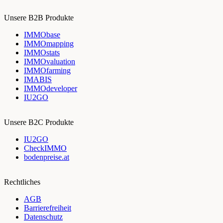
Unsere B2B Produkte
IMMObase
IMMOmapping
IMMOstats
IMMOvaluation
IMMOfarming
IMABIS
IMMOdeveloper
IU2GO
Unsere B2C Produkte
IU2GO
CheckIMMO
bodenpreise.at
Rechtliches
AGB
Barrierefreiheit
Datenschutz