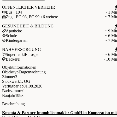
ÖFFENTLICHER VERKEHR
Bus · 104
~ 1 Mi
Zug · EC 98, EC 99 +6 weitere
~ 7 Mi
GESUNDHEIT & BILDUNG
Apotheke
~ 9 Mi
Schule
~ 6 Mi
Kindergarten
~ 7 Mi
NAHVERSORGUNG
Supermarkt
Eurospar
~ 6 Mi
Bäckerei
~ 10 Mi
Objektinformationen
Objekttyp
Etagenwohnung
Zimmer
3
Stockwerk
1. OG
Verfügbar ab
01.08.2026
Badezimmer
1
Baujahr
1993
Beschreibung
Kmenta & Partner Immobilienmakler GmbH in Kooperation mit