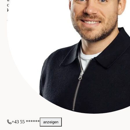
c
k
PERFEKT IMMO GmbH
Gewerblich
+43 55 ******
anzeigen