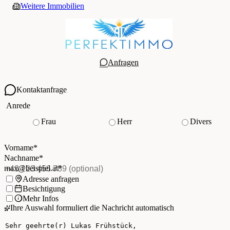
Weitere Immobilien
Anfragen
Kontaktanfrage
Ihre Kontaktdaten
Anrede
Frau
Herr
Divers
Vorname
*
(Pflichtfeld)
Nachname
*
(Pflichtfeld)
Vorname
*
E-Mail
*
(Pflichtfeld)
Nachname
*
Telefon
(optional)
max@beispiel.at
*
Ich möchte:
Adresse anfragen
Besichtigung
Mehr Infos
Ihre Auswahl formuliert die Nachricht automatisch
Ihre Nachricht