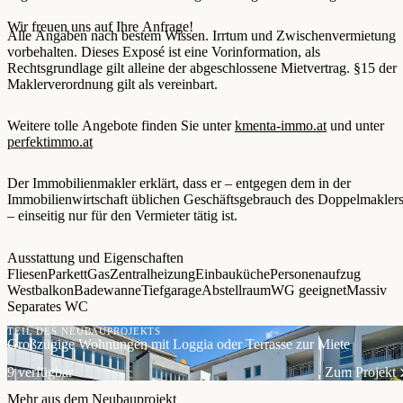
Wir freuen uns auf Ihre Anfrage!
Alle Angaben nach bestem Wissen. Irrtum und Zwischenvermietung
vorbehalten. Dieses Exposé ist eine Vorinformation, als
Rechtsgrundlage gilt alleine der abgeschlossene Mietvertrag. §15 der
Maklerverordnung gilt als vereinbart.
Weitere tolle Angebote finden Sie unter
kmenta-immo.at
und unter
perfektimmo.at
Der Immobilienmakler erklärt, dass er – entgegen dem in der
Immobilienwirtschaft üblichen Geschäftsgebrauch des Doppelmakler
– einseitig nur für den Vermieter tätig ist.
Ausstattung und Eigenschaften
Fliesen
Parkett
Gas
Zentralheizung
Einbauküche
Personenaufzug
Westbalkon
Badewanne
Tiefgarage
Abstellraum
WG geeignet
Massiv
Separates WC
TEIL DES NEUBAUPROJEKTS
Großzügige Wohnungen mit Loggia oder Terrasse zur Miete
9 verfügbar
Zum Projekt
Mehr aus dem Neubauprojekt