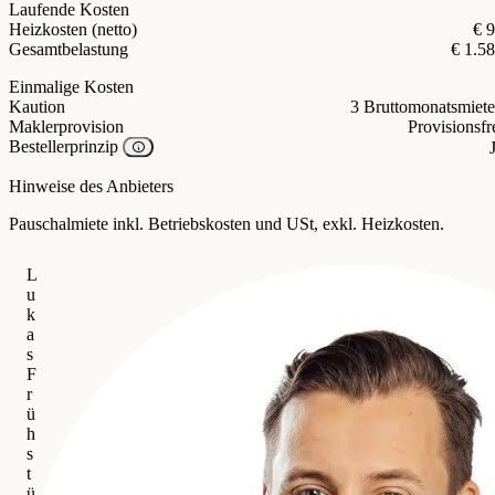
Laufende Kosten
Heizkosten (netto)
€ 
Gesamtbelastung
€ 1.5
Einmalige Kosten
Kaution
3 Bruttomonatsmiet
Maklerprovision
Provisionsfr
Bestellerprinzip
Hinweise des Anbieters
Pauschalmiete inkl. Betriebskosten und USt, exkl. Heizkosten.
L
u
k
a
s
F
r
ü
h
s
t
ü