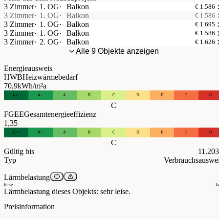
3 Zimmer
1. OG
Balkon
€ 1.586
3 Zimmer
1. OG
Balkon
€ 1.586
3 Zimmer
1. OG
Balkon
€ 1.695
3 Zimmer
1. OG
Balkon
€ 1.586
3 Zimmer
2. OG
Balkon
€ 1.626
Alle 9 Objekte anzeigen
Energieausweis
HWB
Heizwärmebedarf
70,9
kWh/m²a
A++
A+
A
B
C
D
E
F
G
C
FGEE
Gesamtenergieeffizienz
1,35
A++
A+
A
B
C
D
E
F
G
C
Gültig bis
11.20
Typ
Verbrauchsauswe
Lärmbelastung
leise
l
Lärmbelastung dieses Objekts: sehr leise.
Preisinformation