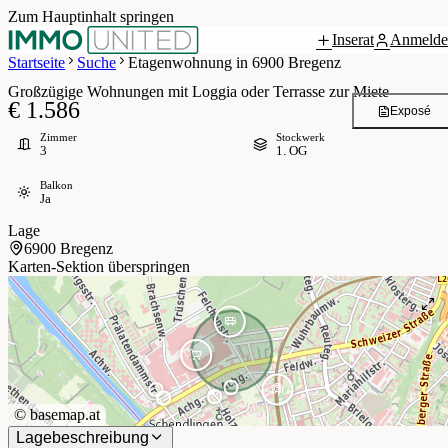
Zum Hauptinhalt springen
Inserat
Anmelde
Grundriss
4 / 25
Startseite
Suche
Etagenwohnung in 6900 Bregenz
Großzügige Wohnungen mit Loggia oder Terrasse zur Miete
€ 1.586
Exposé
Zimmer
Stockwerk
3
1. OG
Balkon
Ja
Lage
6900 Bregenz
Karten-Sektion überspringen
©
basemap.at
Lagebeschreibung