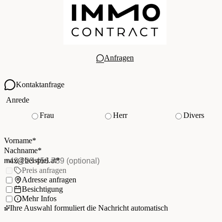
Anfragen
Kontaktanfrage
Ihre Kontaktdaten
Anrede
Frau
Herr
Divers
Vorname
*
(Pflichtfeld)
Nachname
*
(Pflichtfeld)
Vorname
*
E-Mail
*
(Pflichtfeld)
Nachname
*
Telefon
(optional)
max@beispiel.at
*
Ich möchte:
Preis anfragen
Adresse anfragen
Besichtigung
Mehr Infos
Ihre Auswahl formuliert die Nachricht automatisch