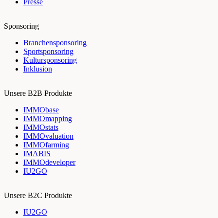
Presse
Sponsoring
Branchensponsoring
Sportsponsoring
Kultursponsoring
Inklusion
Unsere B2B Produkte
IMMObase
IMMOmapping
IMMOstats
IMMOvaluation
IMMOfarming
IMABIS
IMMOdeveloper
IU2GO
Unsere B2C Produkte
IU2GO