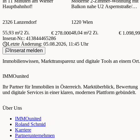
In 11 Minuten am Wiener
Moderne 2-Zimmer-Wohnung mit
Hauptbahnhof!
Balkon nahe U2 Aspernstraße/
Fitness, Sauna, Garten &
Gemeinschaftsraum im Haus
2326 Lanzendorf
1220 Wien
55,93 m²
2 Zi.
48,04 m²
2 Zi.
€ 278.000
€ 1.098,99
Inserat-Nr.: 413844465286
Letzte Änderung: 05.08.2026, 11:45 Uhr
Inserat melden
Immobilienwissen, Markttransparenz und digitale Tools an einem Ort.
IMMOunited
Ihr Partner für Immobilien in Österreich. Marktüberblick, Bewertung
und digitale Services in einer klaren, modernen Plattform gebündelt.
Über Uns
IMMOunited
Roland Schmid
Karriere
Partnerunternehmen