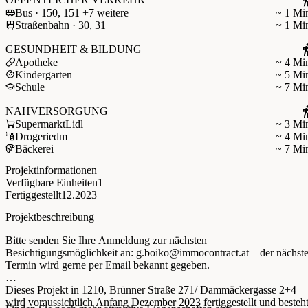
Bus · 150, 151 +7 weitere
~ 1 Mi
Straßenbahn · 30, 31
~ 1 Mi
GESUNDHEIT & BILDUNG
Apotheke
~ 4 Mi
Kindergarten
~ 5 Mi
Schule
~ 7 Mi
NAHVERSORGUNG
Supermarkt
Lidl
~ 3 Mi
Drogerie
dm
~ 4 Mi
Bäckerei
~ 7 Mi
Projektinformationen
Verfügbare Einheiten
1
Fertiggestellt
12.2023
Projektbeschreibung
Bitte senden Sie Ihre Anmeldung zur nächsten
Besichtigungsmöglichkeit an:
g.boiko@immocontract.at
– der nächst
Termin wird gerne per Email bekannt gegeben.
Dieses Projekt in 1210, Brünner Straße 271/ Dammäckergasse 2+4
wird voraussichtlich Anfang Dezember 2023 fertiggestellt und besteh