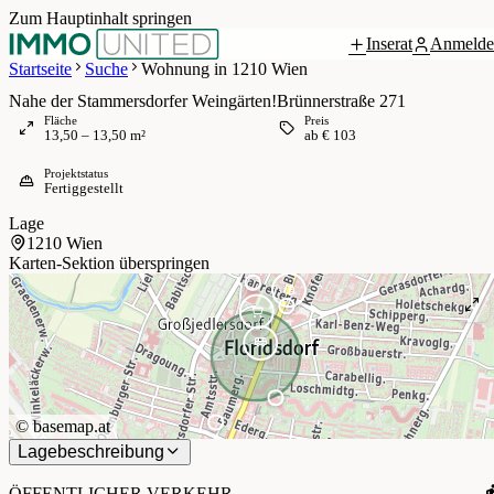
Zum Hauptinhalt springen
Inserat
Anmelde
 / 9
Startseite
Suche
Wohnung in 1210 Wien
Nahe der Stammersdorfer Weingärten!Brünnerstraße 271
Fläche
Preis
13,50 – 13,50 m²
ab € 103
Projektstatus
Fertiggestellt
Lage
1210 Wien
Karten-Sektion überspringen
©
basemap.at
Lagebeschreibung
ÖFFENTLICHER VERKEHR