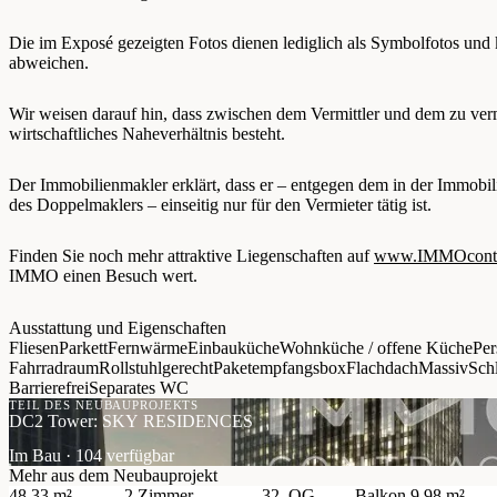
Die im Exposé gezeigten Fotos dienen lediglich als Symbolfotos und
abweichen.
Wir weisen darauf hin, dass zwischen dem Vermittler und dem zu vermi
wirtschaftliches Naheverhältnis besteht.
Der Immobilienmakler erklärt, dass er – entgegen dem in der Immobil
des Doppelmaklers – einseitig nur für den Vermieter tätig ist.
Finden Sie noch mehr attraktive Liegenschaften auf
www.IMMOcontra
IMMO einen Besuch wert.
Ausstattung und Eigenschaften
Fliesen
Parkett
Fernwärme
Einbauküche
Wohnküche / offene Küche
Per
Fahrradraum
Rollstuhlgerecht
Paketempfangsbox
Flachdach
Massiv
Schl
Barrierefrei
Separates WC
TEIL DES NEUBAUPROJEKTS
DC2 Tower: SKY RESIDENCES
Im Bau · 104 verfügbar
Mehr aus dem Neubauprojekt
48,33 m²
2 Zimmer
32. OG
Balkon
9,98 m²