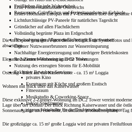
Freiflächen für jede Wohneinheit
Erste Photovoltaikfassade Österreichs
Restaurants, Grünflächen und Freizeitangebote im Gebäude
Erstes Hochhaus Europas mit PV-Elementen über die gesamte
Lichtdurchlässige PV-Paneele für natürliches Tageslicht
Gründächer auf allen Flachdächern
Vollständig begrünte Plaza im Erdgeschoß
Bewässerung der Allgemeinflächen mit Regenwasser
Die im Exposé gezeigten Fotos dienen lediglich als Symbolfotos und
abweichen.
Eigener Nutzwasserbrunnen zur Wassereinsparung
Nachhaltige Energieerzeugung und niedrigere Betriebskosten
Elegante 2-Zimmer-Wohnung im DC2 Tower
Reduzierter Wärmeeintrag in die Wohnungen
Nutzung des erzeugten Stroms für E-Mobilität
Exklusive Bewohner-Services:
Ostseitig - Blick auf das Kaiserwasser - ca. 15 m² Loggia
privates Kino
Eventraum mit Küche und großem Esstisch
Wohnen mit Blick über das Kaiserwasser
Fitnessraum
Musikstudio & Coworking-Space
Diese exklusive 2-Zimmer-Wohnung im DC2 Tower vereint modernes
Indoor-Spielzimmer
Lage über der Donau. Der Blick Richtung Kaiserwasser und die östli
eigener Weinkeller für die Dachgeschoßwohnungen
Sonnenaufgänge und eine helle, freundliche Wohnatmosphäre – Tag f
Die großzügige ca. 15 m² große Loggia wird zur privaten Freiluftloun