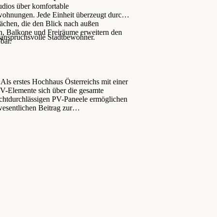
udios über komfortable
ohnungen. Jede Einheit überzeugt durch
ächen, die den Blick nach außen
n, Balkone und Freiräume erweitern den
 anspruchsvolle Stadtbewohner.
bar.
 Als erstes Hochhaus Österreichs mit einer
PV-Elemente sich über die gesamte
chtdurchlässigen PV-Paneele ermöglichen
wesentlichen Beitrag zur