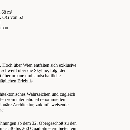
,68 m²
4. OG
von 52
1
ubau
 Hoch über Wien entfalten sich exklusive
chweift über die Skyline, folgt der
 über urbane und landschaftliche
äglichen Erlebnis.
hitektonisches Wahrzeichen und zugleich
fen vom international renommierten
ionäre Architektur, zukunftsweisende
he.
ohnungen ab dem 32. Obergeschoß zu den
ca. 30 bis 260 Quadratmetern bieten ein