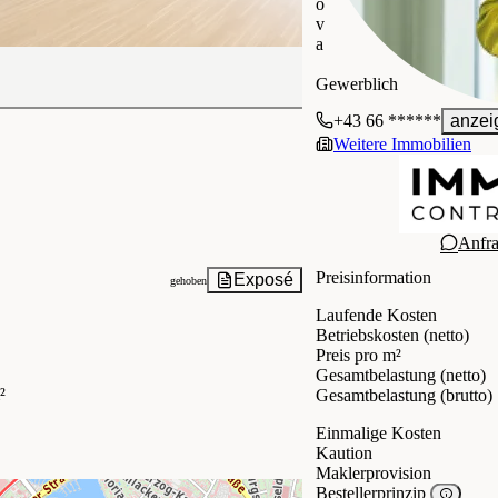
o
v
a
IMMOcontract Immobilie
Gewerblich
+43 66 ******
anzei
Weitere Immobilien
Anfr
Preisinformation
Exposé
gehoben
Laufende Kosten
Betriebskosten (netto)
Preis pro m²
Gesamtbelastung (netto)
²
Gesamtbelastung (brutto)
Einmalige Kosten
Kaution
Maklerprovision
Bestellerprinzip