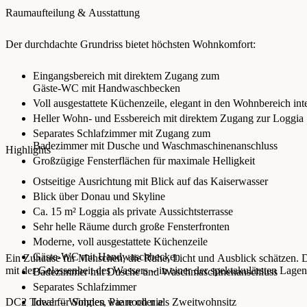
Raumaufteilung & Ausstattung
Der durchdachte Grundriss bietet höchsten Wohnkomfort:
Eingangsbereich mit direktem Zugang zum
Gäste-WC mit Handwaschbecken
Voll ausgestattete Küchenzeile, elegant in den Wohnbereich inte
Heller Wohn- und Essbereich mit direktem Zugang zur Loggia
Separates Schlafzimmer mit Zugang zum
Badezimmer mit Dusche und Waschmaschinenanschluss
Highlights
Großzügige Fensterflächen für maximale Helligkeit
Ostseitige Ausrichtung mit Blick auf das Kaiserwasser
Blick über Donau und Skyline
Ca. 15 m² Loggia als private Aussichtsterrasse
Sehr helle Räume durch große Fensterfronten
Moderne, voll ausgestattete Küchenzeile
Gäste-WC mit Handwaschbecken
Ein Zuhause für Menschen, die Ruhe, Licht und Ausblick schätzen.
mit der Gelassenheit des Wassers – in einer der spektakulärsten Lage
Badezimmer mit Dusche und Waschmaschinenanschluss
Separates Schlafzimmer
DC2 Tower – Wohnen wie noch nie
Ideal für Singles, Paare oder als Zweitwohnsitz