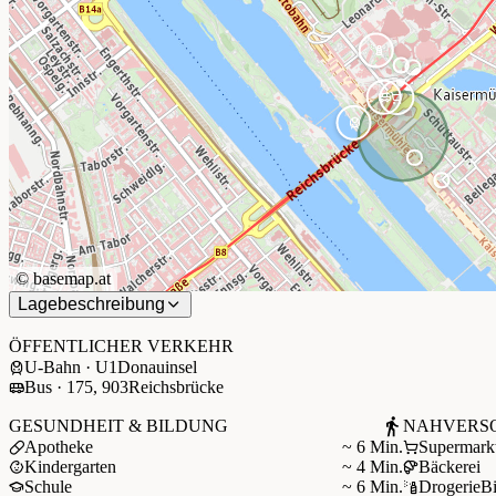
©
basemap.at
Lagebeschreibung
+
−
ÖFFENTLICHER VERKEHR
U-Bahn · U1
Donauinsel
Bus · 175, 903
Reichsbrücke
GESUNDHEIT & BILDUNG
NAHVERS
Apotheke
~ 6 Min.
Supermark
Kindergarten
~ 4 Min.
Bäckerei
Schule
~ 6 Min.
Drogerie
B