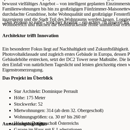
bewusst vielfältiges Angebot – von intelligent geplanten Einzimmerst
Familienwohnungen bis hin zu großzügigen Fünfzimmer-Maisonettew
durchdachte Grundrisse, hohe Wohnqualität und großzügige Fensterfl
inszenieren und die Stadt Teil des Wohnraums werden lassen. Loggie
„Den Wolken so nahe“ wird hier Realität – ein echtes 7th Heaven für
Wohnbereich und machen die beeindruckende Höhe unmittelbar erleb
Architektur trifft Innovation
Ein besonderer Fokus liegt auf Nachhaltigkeit und Zukunftsfähigkeit.
Photovoltaikfassade und zugleich erstes Gebäude in Europa, dessen 
Gebäudehöhe erstrecken, setzt der DC2 Tower neue Maßstäbe. Die li
den Einfall von natürlichem Tageslicht und leisten gleichzeitig einen 
Eigenstromerzeugung.
Das Projekt im Überblick
Star Architekt: Dominique Perrault
Höhe: 175 Meter
Stockwerke: 52
Mietwohnungen: 314 (ab dem 32. Obergeschoß)
Wohnungsgrößen: ca. 30 m² bis 260 m²
Höchstes Dachgeschoß Österreichs
Ausstattungshighlights
Garage im Haus mit E-Ladestationen