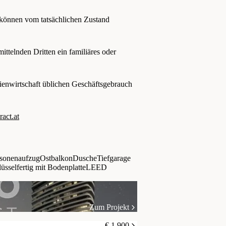
 können vom tatsächlichen Zustand
ttelnden Dritten ein familiäres oder
ienwirtschaft üblichen Geschäftsgebrauch
ct.at
sonenaufzug
Ostbalkon
Dusche
Tiefgarage
üsselfertig mit Bodenplatte
LEED
Zum Projekt
€ 1.900