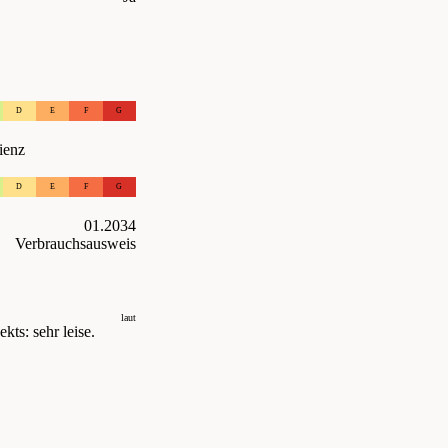
D
E
F
G
ienz
D
E
F
G
01.2034
Verbrauchsausweis
laut
kts: sehr leise.