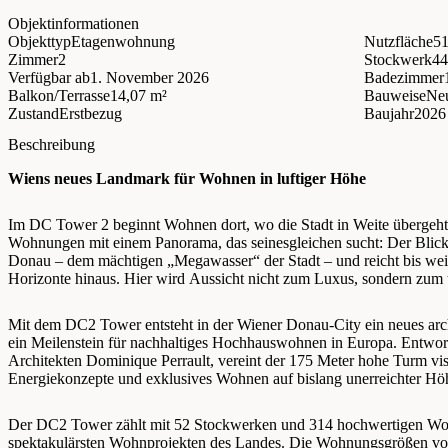
Objektinformationen
Objekttyp
Etagenwohnung
Nutzfläche
51
Zimmer
2
Stockwerk
4
Verfügbar ab
1. November 2026
Badezimmer
Balkon/Terrasse
14,07 m²
Bauweise
Ne
Zustand
Erstbezug
Baujahr
2026
Beschreibung
Wiens neues Landmark für Wohnen in luftiger Höhe
Im DC Tower 2 beginnt Wohnen dort, wo die Stadt in Weite übergeht.
Wohnungen mit einem Panorama, das seinesgleichen sucht: Der Blick s
Donau – dem mächtigen „Megawasser“ der Stadt – und reicht bis weit
Horizonte hinaus. Hier wird Aussicht nicht zum Luxus, sondern zum t
Mit dem DC2 Tower entsteht in der Wiener Donau-City ein neues arc
ein Meilenstein für nachhaltiges Hochhauswohnen in Europa. Entwor
Architekten Dominique Perrault, vereint der 175 Meter hohe Turm vis
Energiekonzepte und exklusives Wohnen auf bislang unerreichter Hö
Der DC2 Tower zählt mit 52 Stockwerken und 314 hochwertigen W
spektakulärsten Wohnprojekten des Landes. Die Wohnungsgrößen von 