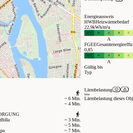
Energieausweis
HWB
Heizwärmebedarf
22,9
kWh/m²a
A++
A+
A
B
C
A
FGEE
Gesamtenergieeffiz
0,85
A++
A+
A
B
C
A
Gültig bis
Typ
Lärmbelastung
leise
Lärmbelastung dieses Obje
~ 6 Min.
~ 4 Min.
ORGUNG
t
Billa
~ 3 Min.
~ 5 Min.
ipa
~ 7 Min.