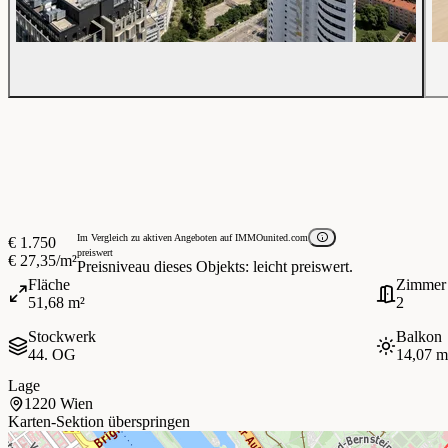
Im Vergleich zu aktiven Angeboten auf IMMOunited.com
€ 1.750
preiswert
€ 27,35/m²
Preisniveau dieses Objekts: leicht preiswert.
Fläche
Zimmer
51,68 m²
2
Stockwerk
Balkon
44. OG
14,07 m
Lage
1220 Wien
Karten-Sektion überspringen