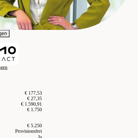
n Vermittlung GmbH
gen
agen
€ 177,53
€ 27,35
€ 1.590,91
€ 1.750
€ 5.250
Provisionsfrei
Ja