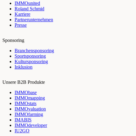
IMMOunited
Roland Schmid
Karriere
Partnerunternehmen
Presse
Sponsoring
Branchensponsoring
Sportsponsoring
Kultursponsoring
Inklusion
Unsere B2B Produkte
IMMObase
IMMOmapping
IMMOstats
IMMOvaluation
IMMOfarming
IMABIS
IMMOdeveloper
IU2GO