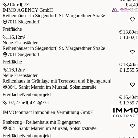
210
m²
7
Zi.
€ 4.4
IMMO AGENCY GmbH
Reihenhäuser in Siegendorf, St. Margarethner Straße
7011 Siegendorf
Freifläche
€ 13,80/
116,12
m²
€ 1.602,
Neue Eisenstädter
Reihenhäuser in Siegendorf, St. Margarethner Straße
7011 Siegendorf
Freifläche
€ 13,40/
116,12
m²
€ 1.555,
Neue Eisenstädter
Reihenhaus in Grünlage mit Terrassen und Eigengarten!
8641 Sankt Marein im Mürztal, Sölsnitzstraße
Freifläche
Neubauprojekt
€ 16,40/
107,27
m²
4
Zi.
EG
€ 1.759,
IMMOcontract Immobilien Vermittlung GmbH
Erstbezug - Reihenhaus mit Eigengarten
8641 Sankt Marein im Mürztal, Sölsnitzstraße
Freifläche
Neubauprojekt