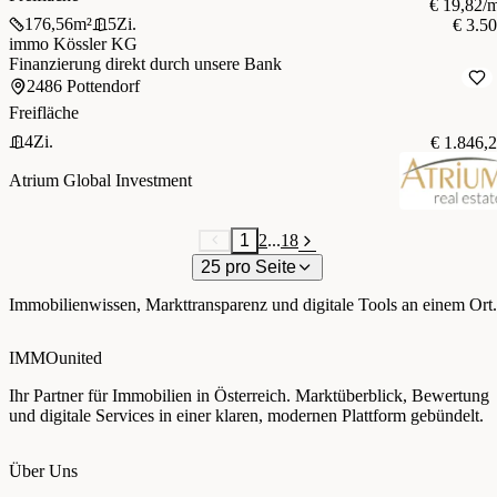
€ 19,82/
176,56
m²
5
Zi.
€ 3.5
immo Kössler KG
Finanzierung direkt durch unsere Bank
2486 Pottendorf
Freifläche
4
Zi.
€ 1.846,
Atrium Global Investment
1
2
...
18
25 pro Seite
Immobilienwissen, Markttransparenz und digitale Tools an einem Ort.
IMMOunited
Ihr Partner für Immobilien in Österreich. Marktüberblick, Bewertung
und digitale Services in einer klaren, modernen Plattform gebündelt.
Über Uns