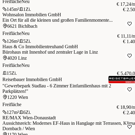
Freifläche
Neu
€ 17,24/
145
m²
1
Zi.
€ 2.5
Wohnsalon Immobilien GmbH
Ein Ort für all die kleinen und großen Familienmomente...
6621 Bichlbach
Freifläche
Neu
€ 11,11/
126
m²
5
Zi.
€ 1.4
Haus & Co Immobilientreuhand GmbH
Bürohaus mit Innenhof und zentraler Lage in Linz
4020 Linz
Freifläche
Neu
15
Zi.
€ 5.470,
Reisetbauer Immobilien GmbH
"Gewerbepark Stadlau - 6 Zimmer Einfamilienhaus mit 2
Parkplätzen!"
1220 Wien
Freifläche
€ 18,90/
127
m²
6
Zi.
€ 2.4
RE/MAX Wien-Donaustadt
Aussichtsreich: Modernes EF-Haus in Hanglage mit Terrassen, Klima
Dornbach / Wien
1170 Wien