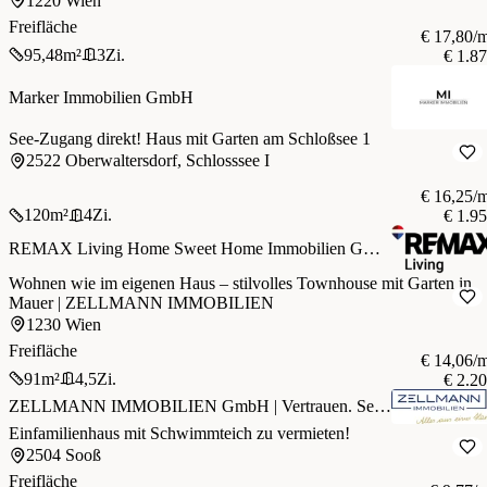
1220 Wien
Freifläche
€ 17,80/
95,48
m²
3
Zi.
€ 1.8
Marker Immobilien GmbH
See-Zugang direkt! Haus mit Garten am Schloßsee 1
2522 Oberwaltersdorf, Schlosssee I
€ 16,25/
120
m²
4
Zi.
€ 1.9
REMAX Living Home Sweet Home Immobilien GmbH
Wohnen wie im eigenen Haus – stilvolles Townhouse mit Garten in
Mauer | ZELLMANN IMMOBILIEN
1230 Wien
Freifläche
€ 14,06/
91
m²
4,5
Zi.
€ 2.2
ZELLMANN IMMOBILIEN GmbH | Vertrauen. Service. Qualität.
Einfamilienhaus mit Schwimmteich zu vermieten!
2504 Sooß
Freifläche