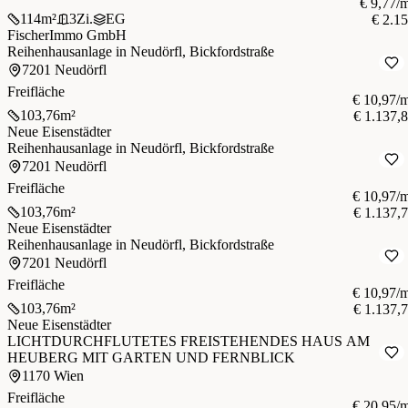
€ 9,77/
114
m²
3
Zi.
EG
€ 2.1
FischerImmo GmbH
Reihenhausanlage in Neudörfl, Bickfordstraße
7201 Neudörfl
Freifläche
€ 10,97/
103,76
m²
€ 1.137,
Neue Eisenstädter
Reihenhausanlage in Neudörfl, Bickfordstraße
7201 Neudörfl
Freifläche
€ 10,97/
103,76
m²
€ 1.137,
Neue Eisenstädter
Reihenhausanlage in Neudörfl, Bickfordstraße
7201 Neudörfl
Freifläche
€ 10,97/
103,76
m²
€ 1.137,
Neue Eisenstädter
LICHTDURCHFLUTETES FREISTEHENDES HAUS AM
HEUBERG MIT GARTEN UND FERNBLICK
1170 Wien
Freifläche
€ 20,95/