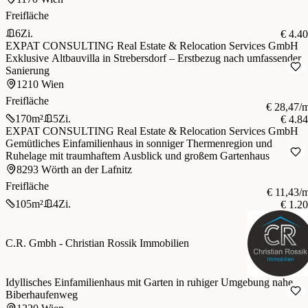
Freifläche
6
Zi.
€ 4.4
EXPAT CONSULTING Real Estate & Relocation Services GmbH
Exklusive Altbauvilla in Strebersdorf – Erstbezug nach umfassender
Sanierung
1210 Wien
Freifläche
€ 28,47/
170
m²
5
Zi.
€ 4.8
EXPAT CONSULTING Real Estate & Relocation Services GmbH
Gemütliches Einfamilienhaus in sonniger Thermenregion und
Ruhelage mit traumhaftem Ausblick und großem Gartenhaus
8293 Wörth an der Lafnitz
Freifläche
€ 11,43/
105
m²
4
Zi.
€ 1.2
C.R. Gmbh - Christian Rossik Immobilien
Idyllisches Einfamilienhaus mit Garten in ruhiger Umgebung nahe
Biberhaufenweg