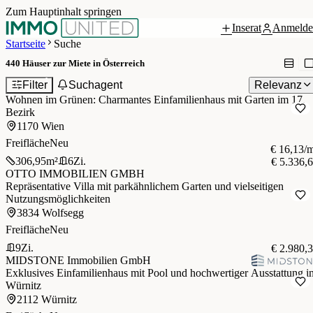
Zum Hauptinhalt springen
Inserat
Anmelde
Startseite
Suche
440
Häuser zur Miete in Österreich
1
Filter
Suchagent
Relevanz
Wohnen im Grünen: Charmantes Einfamilienhaus mit Garten im 17.
Bezirk
1170 Wien
Freifläche
Neu
€ 16,13/
306,95
m²
6
Zi.
€ 5.336,
OTTO IMMOBILIEN GMBH
Repräsentative Villa mit parkähnlichem Garten und vielseitigen
Nutzungsmöglichkeiten
3834 Wolfsegg
Freifläche
Neu
9
Zi.
€ 2.980,
MIDSTONE Immobilien GmbH
Exklusives Einfamilienhaus mit Pool und hochwertiger Ausstattung i
Würnitz
2112 Würnitz