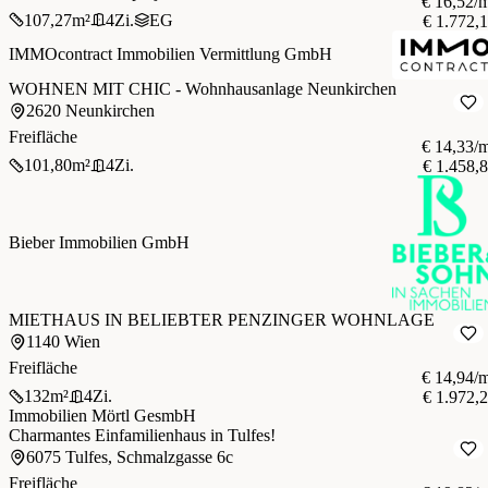
€ 16,52/
107,27
m²
4
Zi.
EG
€ 1.772,
IMMOcontract Immobilien Vermittlung GmbH
WOHNEN MIT CHIC - Wohnhausanlage Neunkirchen
2620 Neunkirchen
Freifläche
€ 14,33/
101,80
m²
4
Zi.
€ 1.458,
Bieber Immobilien GmbH
MIETHAUS IN BELIEBTER PENZINGER WOHNLAGE
1140 Wien
Freifläche
€ 14,94/
132
m²
4
Zi.
€ 1.972,
Immobilien Mörtl GesmbH
Charmantes Einfamilienhaus in Tulfes!
6075 Tulfes, Schmalzgasse 6c
Freifläche