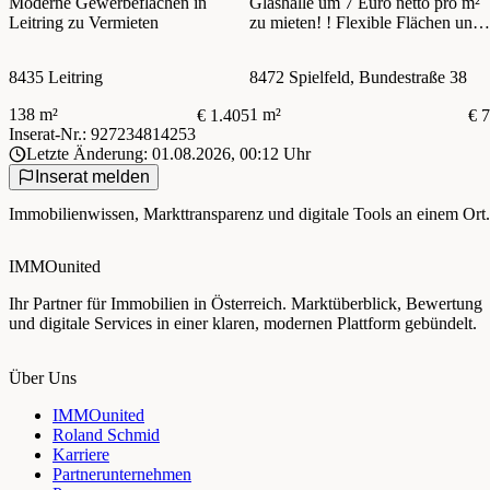
Moderne Gewerbeflächen in
Glashalle um 7 Euro netto pro m²
Leitring zu Vermieten
zu mieten! ! Flexible Flächen und
vielseitige
Nutzungsmöglichkeiten! Gute
8435 Leitring
8472 Spielfeld, Bundestraße 38
Sichtbarkeit
138 m²
1 m²
€ 1.405
€ 7
Inserat-Nr.: 927234814253
Letzte Änderung: 01.08.2026, 00:12 Uhr
Inserat melden
Immobilienwissen, Markttransparenz und digitale Tools an einem Ort.
IMMOunited
Ihr Partner für Immobilien in Österreich. Marktüberblick, Bewertung
und digitale Services in einer klaren, modernen Plattform gebündelt.
Über Uns
IMMOunited
Roland Schmid
Karriere
Partnerunternehmen