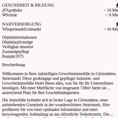
GESUNDHEIT & BILDUNG
Apotheke
~ 10 Mi
Schule
~ 9 Mi
NAHVERSORGUNG
Supermarkt
Unimarkt
~ 10 Mi
Objektinformationen
Objekttyp
Sonstige
Verfügbar ab
sofort
Zustand
gepflegt
Baujahr
1975
Beschreibung
Willkommen in Ihrer zukünftigen Gewerbeimmobilie in Gleinstätten,
Steiermark! Diese großzügige und gepflegte Industrie- und
Gewerbeimmobilie bietet Ihnen alles, was Sie für Ihr Unternehmen
benötigen. Mit einer Mietfläche von insgesamt 738m² bietet sie
ausreichend Platz für Ihre Geschäftstätigkeiten.
Die Immobilie befindet sich in bester Lage in Gleinstätten, einer
aufstrebenden Gemeinde in der wunderschönen Steiermark. Hier
profitieren Sie von einer optimalen Infrastruktur und einer
hervorragenden Anbindung an das öffentliche Verkehrsnetz. Die