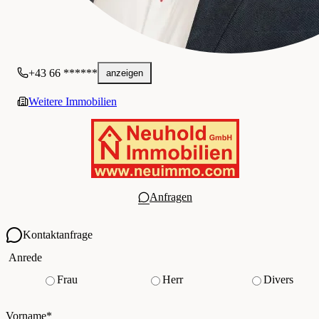
+43 66 ******
anzeigen
Weitere Immobilien
Anfragen
Kontaktanfrage
Ihre Kontaktdaten
Anrede
Frau
Herr
Divers
Vorname
*
(Pflichtfeld)
Nachname
*
(Pflichtfeld)
Vorname
*