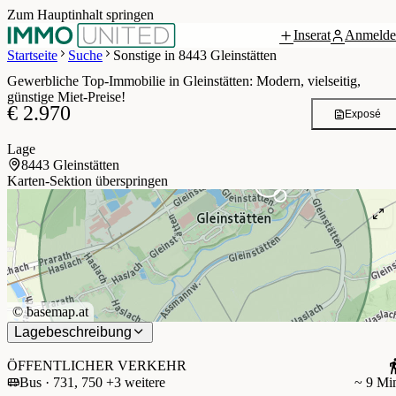
Zum Hauptinhalt springen
Inserat
Anmelde
 / 5
Startseite
Suche
Sonstige in 8443 Gleinstätten
Gewerbliche Top-Immobilie in Gleinstätten: Modern, vielseitig,
günstige Miet-Preise!
€ 2.970
Exposé
Lage
8443 Gleinstätten
Karten-Sektion überspringen
©
basemap.at
Lagebeschreibung
ÖFFENTLICHER VERKEHR
Bus · 731, 750 +3 weitere
~ 9 Mi