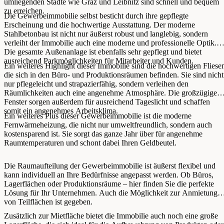
umliegenden Städte wie Graz und Leibnitz sind schnell und bequem
zu erreichen.
Die Gewerbeimmobilie selbst besticht durch ihre gepflegte
Erscheinung und die hochwertige Ausstattung. Der moderne
Stahlbetonbau ist nicht nur äußerst robust und langlebig, sondern
verleiht der Immobilie auch eine moderne und professionelle Optik.
Die gesamte Außenanlage ist ebenfalls sehr gepflegt und bietet
ausreichend Parkmöglichkeiten für Mitarbeiter und Kunden.
Ein weiteres Highlight dieser Immobilie sind die hochwertigen Fliese
die sich in den Büro- und Produktionsräumen befinden. Sie sind nicht
nur pflegeleicht und strapazierfähig, sondern verleihen den
Räumlichkeiten auch eine angenehme Atmosphäre. Die großzügigen
Fenster sorgen außerdem für ausreichend Tageslicht und schaffen
somit ein angenehmes Arbeitsklima.
Ein weiteres Plus dieser Gewerbeimmobilie ist die moderne
Fernwärmeheizung, die nicht nur umweltfreundlich, sondern auch
kostensparend ist. Sie sorgt das ganze Jahr über für angenehme
Raumtemperaturen und schont dabei Ihren Geldbeutel.
Die Raumaufteilung der Gewerbeimmobilie ist äußerst flexibel und
kann individuell an Ihre Bedürfnisse angepasst werden. Ob Büros,
Lagerflächen oder Produktionsräume – hier finden Sie die perfekte
Lösung für Ihr Unternehmen. Auch die Möglichkeit zur Anmietung
von Teilflächen ist gegeben.
Zusätzlich zur Mietfläche bietet die Immobilie auch noch eine große