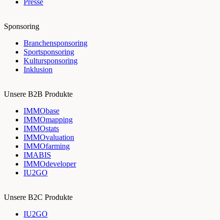
Presse
Sponsoring
Branchensponsoring
Sportsponsoring
Kultursponsoring
Inklusion
Unsere B2B Produkte
IMMObase
IMMOmapping
IMMOstats
IMMOvaluation
IMMOfarming
IMABIS
IMMOdeveloper
IU2GO
Unsere B2C Produkte
IU2GO