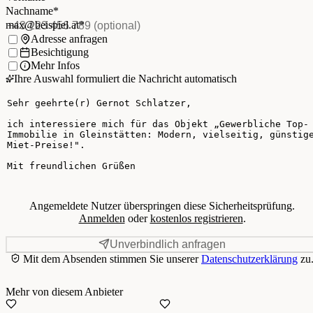
E-Mail
*
(Pflichtfeld)
Nachname
*
Telefon
(optional)
max@beispiel.at
*
Ich möchte:
Adresse anfragen
Besichtigung
Mehr Infos
Ihre Auswahl formuliert die Nachricht automatisch
Ihre Nachricht
Angemeldete Nutzer überspringen diese Sicherheitsprüfung.
Anmelden
oder
kostenlos registrieren
.
Unverbindlich anfragen
Mit dem Absenden stimmen Sie unserer
Datenschutzerklärung
zu
Mehr von diesem Anbieter