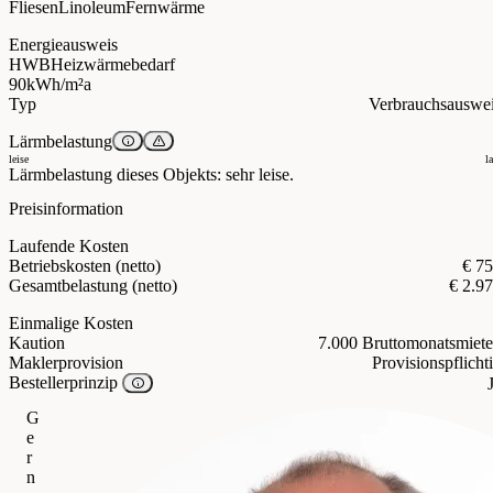
Fliesen
Linoleum
Fernwärme
Energieausweis
HWB
Heizwärmebedarf
90
kWh/m²a
Typ
Verbrauchsauswe
Lärmbelastung
leise
l
Lärmbelastung dieses Objekts: sehr leise.
Preisinformation
Laufende Kosten
Betriebskosten (netto)
€ 7
Gesamtbelastung (netto)
€ 2.9
Einmalige Kosten
Kaution
7.000 Bruttomonatsmiet
Maklerprovision
Provisionspflicht
Bestellerprinzip
G
e
r
n