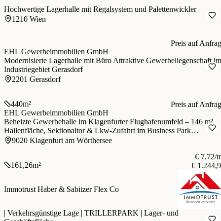
Hochwertige Lagerhalle mit Regalsystem und Palettenwickler
1210 Wien
Preis auf Anfra
EHL Gewerbeimmobilien GmbH
Modernisierte Lagerhalle mit Büro Attraktive Gewerbeliegenschaft i
Industriegebiet Gerasdorf
2201 Gerasdorf
440
m²
Preis auf Anfra
EHL Gewerbeimmobilien GmbH
Beheizte Gewerbehalle im Klagenfurter Flughafenumfeld – 146 m²
Hallenfläche, Sektionaltor & Lkw-Zufahrt im Business Park
Klagenfurt Airport
9020 Klagenfurt am Wörthersee
€ 7,72/
161,26
m²
€ 1.244,
Immotrust Haber & Sabitzer Flex Co
| Verkehrsgünstige Lage | TRILLERPARK | Lager- und