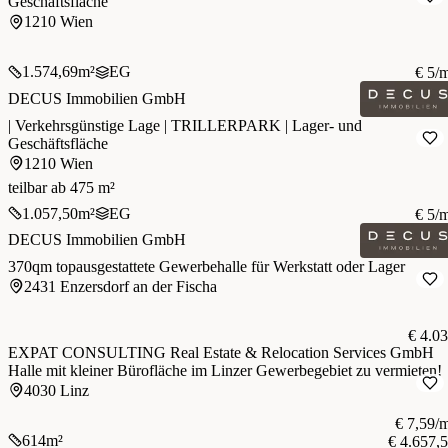
Geschäftsfläche
1210 Wien
1.574,69
m²
EG
€ 5/
DECUS Immobilien GmbH
| Verkehrsgünstige Lage | TRILLERPARK | Lager- und
Geschäftsfläche
1210 Wien
teilbar ab 475 m²
1.057,50
m²
EG
€ 5/
DECUS Immobilien GmbH
370qm topausgestattete Gewerbehalle für Werkstatt oder Lager
2431 Enzersdorf an der Fischa
€ 4.0
EXPAT CONSULTING Real Estate & Relocation Services GmbH
Halle mit kleiner Bürofläche im Linzer Gewerbegebiet zu vermieten!
4030 Linz
€ 7,59/
614
m²
€ 4.657,