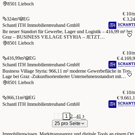
PROVISIONSFREI MIETEN!
8501 Lieboch
€ 10/
324
m²
EG
€ 3.2
Schantl ITH Immobilientreuhand GmbH
Ihr neuer Standort für Gewerbe, Lager und Logistik – 416,99 m² bei
Graz – BUSINESS VILLAGE STYRIA – JETZT
PROVISIONSFREI MIETEN!
8501 Lieboch
€ 10/
416,99
m²
EG
€ 4.169,
Schantl ITH Immobilientreuhand GmbH
Business Village Styria: 966,11 m² moderne Gewerbefläche in Top-
Lage bei Graz -Zukunftsorientierter Unternehmensstandort mit
optimaler Verkehrsanbindung und flexiblen Nutzungsmöglichkeiten
8501 Lieboch
€ 10/
966,11
m²
EG
€ 9.661,
Schantl ITH Immobilientreuhand GmbH
1
2
...
41
25 pro Seite
Immobilienwissen, Markttransparenz und digitale Tools an einem Ort.