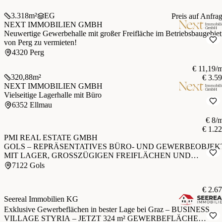
3.318
m²
EG
Preis auf Anfra
NEXT IMMOBILIEN GMBH
Neuwertige Gewerbehalle mit großer Freifläche im Betriebsbaugebiet
von Perg zu vermieten!
4320 Perg
€ 11,19/
320,88
m²
€ 3.5
NEXT IMMOBILIEN GMBH
Vielseitige Lagerhalle mit Büro
6352 Ellmau
€ 8/
€ 1.2
PMI REAL ESTATE GMBH
GOLS – REPRÄSENTATIVES BÜRO- UND GEWERBEOBJEK
MIT LAGER, GROSSZÜGIGEN FREIFLÄCHEN UND
ERWEITERUNGSPOTENZIAL
7122 Gols
€ 2.6
Seereal Immobilien KG
Exklusive Gewerbeflächen in bester Lage bei Graz – BUSINESS
VILLAGE STYRIA – JETZT 324 m² GEWERBEFLÄCHE