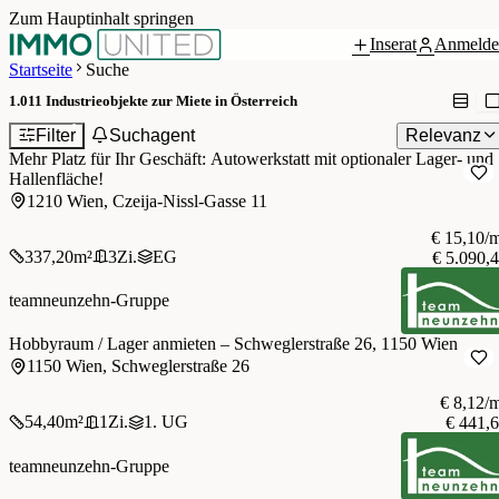
Zum Hauptinhalt springen
Inserat
Anmelde
Startseite
Suche
1.011
Industrieobjekte zur Miete in Österreich
1
Filter
Suchagent
Relevanz
Mehr Platz für Ihr Geschäft: Autowerkstatt mit optionaler Lager- und
Hallenfläche!
1210 Wien, Czeija-Nissl-Gasse 11
€ 15,10/
337,20
m²
3
Zi.
EG
€ 5.090,
teamneunzehn-Gruppe
Hobbyraum / Lager anmieten – Schweglerstraße 26, 1150 Wien
1150 Wien, Schweglerstraße 26
€ 8,12/
54,40
m²
1
Zi.
1. UG
€ 441,
teamneunzehn-Gruppe