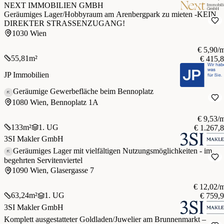
NEXT IMMOBILIEN GMBH
Geräumiges Lager/Hobbyraum am Arenbergpark zu mieten -KEIN
DIREKTER STRASSENZUGANG!
1030 Wien
€ 5,90/
55,81
m²
€ 415,
JP Immobilien
Geräumige Gewerbefläche beim Bennoplatz
1080 Wien, Bennoplatz 1A
€ 9,53/
133
m²
1. UG
€ 1.267,
3SI Makler GmbH
Geräumiges Lager mit vielfältigen Nutzungsmöglichkeiten - im
begehrten Servitenviertel
1090 Wien, Glasergasse 7
€ 12,02/
63,24
m²
1. UG
€ 759,
3SI Makler GmbH
Komplett ausgestatteter Goldladen/Juwelier am Brunnenmarkt –