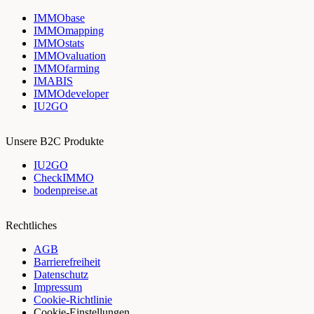
IMMObase
IMMOmapping
IMMOstats
IMMOvaluation
IMMOfarming
IMABIS
IMMOdeveloper
IU2GO
Unsere B2C Produkte
IU2GO
CheckIMMO
bodenpreise.at
Rechtliches
AGB
Barrierefreiheit
Datenschutz
Impressum
Cookie-Richtlinie
Cookie-Einstellungen