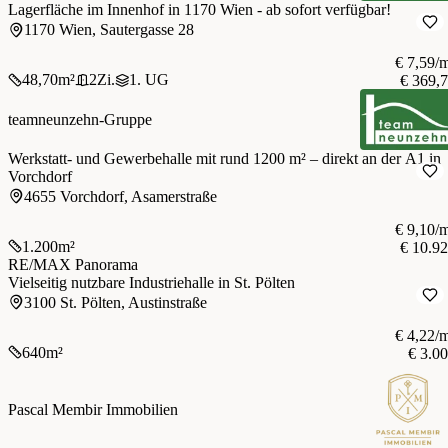
Lagerfläche im Innenhof in 1170 Wien - ab sofort verfügbar!
1170 Wien, Sautergasse 28
€ 7,59/
48,70
m²
2
Zi.
1. UG
€ 369,
teamneunzehn-Gruppe
Werkstatt- und Gewerbehalle mit rund 1200 m² – direkt an der A1 in
Vorchdorf
4655 Vorchdorf, Asamerstraße
€ 9,10/
1.200
m²
€ 10.9
RE/MAX Panorama
Vielseitig nutzbare Industriehalle in St. Pölten
3100 St. Pölten, Austinstraße
€ 4,22/
640
m²
€ 3.0
Pascal Membir Immobilien