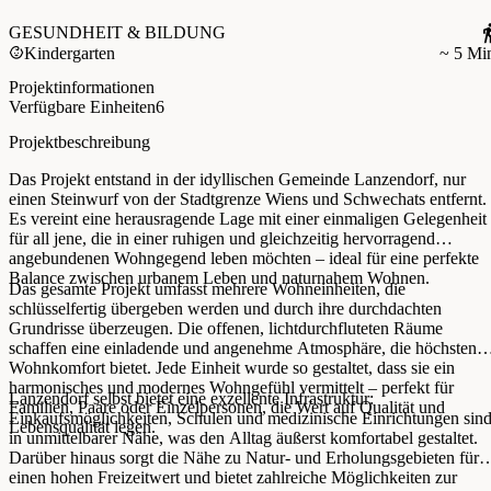
GESUNDHEIT & BILDUNG
Kindergarten
~ 5 Mi
Projektinformationen
Verfügbare Einheiten
6
Projektbeschreibung
Das Projekt entstand in der idyllischen Gemeinde Lanzendorf, nur
einen Steinwurf von der Stadtgrenze Wiens und Schwechats entfernt.
Es vereint eine herausragende Lage mit einer einmaligen Gelegenheit
für all jene, die in einer ruhigen und gleichzeitig hervorragend
angebundenen Wohngegend leben möchten – ideal für eine perfekte
Balance zwischen urbanem Leben und naturnahem Wohnen.
Das gesamte Projekt umfasst mehrere Wohneinheiten, die
schlüsselfertig übergeben werden und durch ihre durchdachten
Grundrisse überzeugen. Die offenen, lichtdurchfluteten Räume
schaffen eine einladende und angenehme Atmosphäre, die höchsten
Wohnkomfort bietet. Jede Einheit wurde so gestaltet, dass sie ein
harmonisches und modernes Wohngefühl vermittelt – perfekt für
Lanzendorf selbst bietet eine exzellente Infrastruktur:
Familien, Paare oder Einzelpersonen, die Wert auf Qualität und
Einkaufsmöglichkeiten, Schulen und medizinische Einrichtungen sin
Lebensqualität legen.
in unmittelbarer Nähe, was den Alltag äußerst komfortabel gestaltet.
Darüber hinaus sorgt die Nähe zu Natur- und Erholungsgebieten für
einen hohen Freizeitwert und bietet zahlreiche Möglichkeiten zur