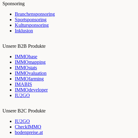
Sponsoring
Branchensponsoring
Sportsponsoring
Kultursponsoring
Inklusion
Unsere B2B Produkte
IMMObase
IMMOmapping
IMMOstats
IMMOvaluation
IMMOfarming
IMABIS
IMMOdeveloper
IU2GO
Unsere B2C Produkte
IU2GO
CheckIMMO
bodenpreise.at