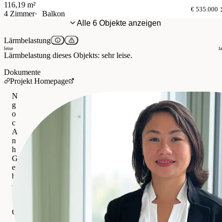
116,19 m²
€ 535.000
4 Zimmer
Balkon
Alle 6 Objekte anzeigen
Lärmbelastung
leise
l
Lärmbelastung dieses Objekts: sehr leise.
Dokumente
Projekt Homepage
N
g
o
c
A
n
h
G
e
b
e
l
IMMOcontract Immobilien Vermittlung GmbH
Gewerblich