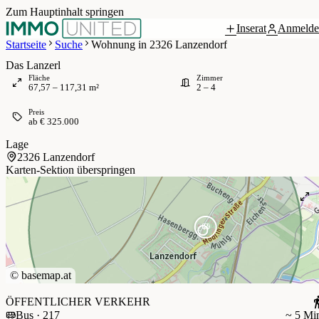
Zum Hauptinhalt springen
Inserat
Anmelde
 / 3
Startseite
Suche
Wohnung in 2326 Lanzendorf
Das Lanzerl
Fläche
Zimmer
67,57 – 117,31 m²
2 – 4
Preis
ab € 325.000
Lage
2326 Lanzendorf
Karten-Sektion überspringen
©
basemap.at
ÖFFENTLICHER VERKEHR
Bus · 217
~ 5 Mi