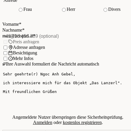
Anrede
Frau
Herr
Divers
Vorname
*
(Pflichtfeld)
Nachname
*
(Pflichtfeld)
Vorname
*
E-Mail
*
(Pflichtfeld)
Nachname
*
Telefon
(optional)
max@beispiel.at
*
Ich möchte:
Preis anfragen
Adresse anfragen
Besichtigung
Mehr Infos
Ihre Auswahl formuliert die Nachricht automatisch
Ihre Nachricht
Angemeldete Nutzer überspringen diese Sicherheitsprüfung.
Anmelden
oder
kostenlos registrieren
.