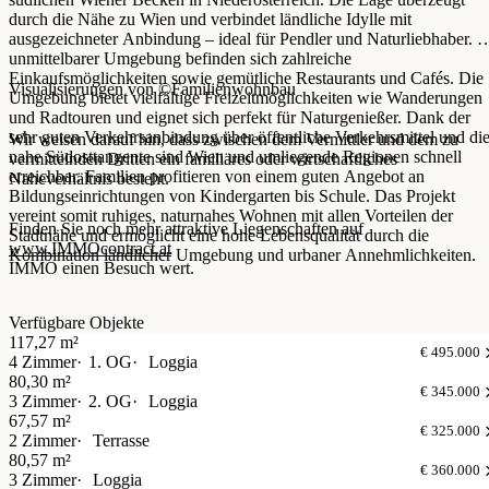
durch die Nähe zu Wien und verbindet ländliche Idylle mit
ausgezeichneter Anbindung – ideal für Pendler und Naturliebhaber. I
unmittelbarer Umgebung befinden sich zahlreiche
Einkaufsmöglichkeiten sowie gemütliche Restaurants und Cafés. Die
Visualisierungen von ©Familienwohnbau
Umgebung bietet vielfältige Freizeitmöglichkeiten wie Wanderungen
und Radtouren und eignet sich perfekt für Naturgenießer. Dank der
sehr guten Verkehrsanbindung über öffentliche Verkehrsmittel und di
Wir weisen darauf hin, dass zwischen dem Vermittler und dem zu
nahe Südosttangente sind Wien und umliegende Regionen schnell
vermittelnden Dritten ein familiäres oder wirtschaftliches
erreichbar. Familien profitieren von einem guten Angebot an
Naheverhältnis besteht.
Bildungseinrichtungen von Kindergarten bis Schule. Das Projekt
vereint somit ruhiges, naturnahes Wohnen mit allen Vorteilen der
Finden Sie noch mehr attraktive Liegenschaften auf
Stadtnähe und ermöglicht eine hohe Lebensqualität durch die
www.IMMOcontract.at
Kombination ländlicher Umgebung und urbaner Annehmlichkeiten.
IMMO einen Besuch wert.
Verfügbare Objekte
117,27 m²
€ 495.000
4 Zimmer
1. OG
Loggia
80,30 m²
€ 345.000
3 Zimmer
2. OG
Loggia
67,57 m²
€ 325.000
2 Zimmer
Terrasse
80,57 m²
€ 360.000
3 Zimmer
Loggia