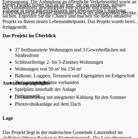
Entspannung. Die Anbindung an öffentliche Verkehrsmittel sowie an
Dieses Projekt richtet sich an all jene, die ein modernes, ruhiges
das Autobahnnetz gewährleistet eine schnelle und einfache
Zuhause in einer gut erreichbaren und lebenswerten Umgebung
Erreichbarkeit der Wiener Innenstadt sowie der umliegenden Bezirke.
suchen. Ergreifen Sie die Chance und machen Sie dieses attraktive
Projekt zu Ihrem neuen Lebensmittelpunkt. Das Projekt wurde bereits
fertiggestellt.
Das Projekt im Überblick
37 freifinanzierte Wohnungen und 3 Gewerbeflächen mit
Straßenfront
Schlüsselfertige 2- bis 5-Zimmer-Wohnungen
Wohnungen von 50 m² bis 150 m²
Balkone, Loggien, Terrassen und Eigengärten im Erdgeschoß
Tiefgaragenstellplätze vorhanden
Ausstattungshighlights
Spielplatz innerhalb der Anlage
Fertiggestellt
Deckenheizung mit integrierter Kühlung für den Sommer
Photovoltaikanlage auf dem Dach
Lage
Das Projekt liegt in der malerischen Gemeinde Lanzendorf im
südlichen Wiener Becken in Niederösterreich. Die Lage überzeugt