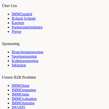
Über Uns
IMMOunited
Roland Schmid
Karriere
Partnerunternehmen
Presse
Sponsoring
Branchensponsoring
Sportsponsoring
Kultursponsoring
Inklusion
Unsere B2B Produkte
IMMObase
IMMOmapping
IMMOstats
IMMOvaluation
IMMOfarming
IMABIS