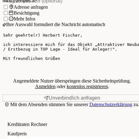
Telefon
(optional)
max@beispiel.at
*
Ich möchte:
Adresse anfragen
Besichtigung
Mehr Infos
Ihre Auswahl formuliert die Nachricht automatisch
Ihre Nachricht
Angemeldete Nutzer überspringen diese Sicherheitsprüfung.
Anmelden
oder
kostenlos registrieren
.
Unverbindlich anfragen
Mit dem Absenden stimmen Sie unserer
Datenschutzerklärung
zu
Kreditraten Rechner
Kaufpreis