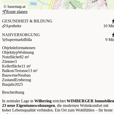
©
basemap.at
Route planen
GESUNDHEIT & BILDUNG
Apotheke
10 Mi
NAHVERSORGUNG
Supermarkt
Billa
9 Mi
Objektinformationen
Objekttyp
Wohnung
Nutzfläche
82 m²
Zimmer
3
Kellerfläche
11 m²
Balkon/Terrasse
13 m²
Bauweise
Neubau
Zustand
Erstbezug
Baujahr
2025
Beschreibung
In zentraler Lage in
Wilhering
errichtet
WIMBERGER Immobilie
23 neue Eigentumswohnungen
, die modernen Wohnkomfort mit
hoher Lebensqualität verbinden. Ein Ort zum Wohlfühlen – für heute