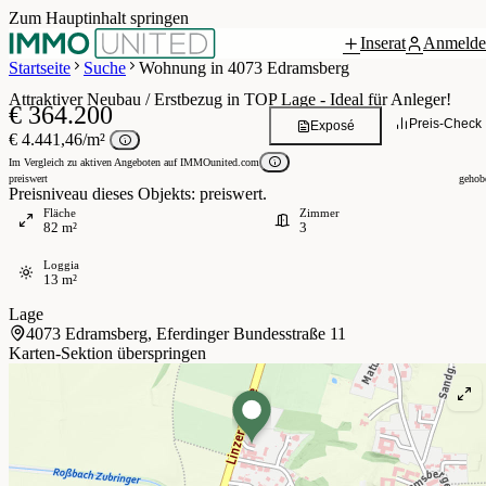
Zum Hauptinhalt springen
Inserat
Anmelde
Grundriss
 / 11
Startseite
Suche
Wohnung in 4073 Edramsberg
Attraktiver Neubau / Erstbezug in TOP Lage - Ideal für Anleger!
€ 364.200
Preis-Check
Exposé
€ 4.441,46/m²
Im Vergleich zu aktiven Angeboten auf IMMOunited.com
preiswert
gehob
Preisniveau dieses Objekts: preiswert.
Fläche
Zimmer
82 m²
3
Loggia
13 m²
Lage
4073 Edramsberg, Eferdinger Bundesstraße 11
Karten-Sektion überspringen