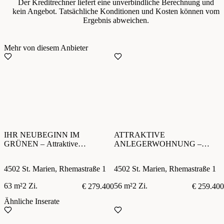
Der Kreditrechner liefert eine unverbindliche Berechnung und
kein Angebot. Tatsächliche Konditionen und Kosten können vom
Ergebnis abweichen.
Mehr von diesem Anbieter
IHR NEUBEGINN IM
ATTRAKTIVE
GRÜNEN – Attraktive
ANLEGERWOHNUNG –
Eigentumswohnung in ruhiger
Moderner Neubau in ruhiger
Siedlungslage / Hobbyraum
Siedlung direkt am Wald
4502 St. Marien, Rhemastraße 1
4502 St. Marien, Rhemastraße 1
optional
63 m²
2 Zi.
56 m²
2 Zi.
€ 279.400
€ 259.400
Ähnliche Inserate