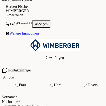
Herbert Fischer
WIMBERGER
Gewerblich
+43 67 ******
anzeigen
Weitere Immobilien
Anfragen
Kontaktanfrage
Ihre Kontaktdaten
Anrede
Frau
Herr
Divers
Vorname
*
(Pflichtfeld)
Nachname
*
(Pflichtfeld)
Vorname
*
E-Mail
*
(Pflichtfeld)
Nachname
*