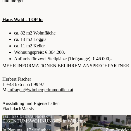
und morgen.
Haus Wald - TOP 6:
ca. 82 m2 Wohnfläche
ca. 13 m2 Loggia
ca. 11 m2 Keller
Wohnungspreis: € 364.200,-
Aufpreis für zwei Stellplätze (Tiefgarage): € 46.000,-
MEHR INFORMATIONEN BEI IHREM ANSPRECHPARTNER
Herbert Fischer
T +43 676 / 551 99 97
M
anfragen@wimbergerimmobilien.at
Ausstattung und Eigenschaften
Flachdach
Massiv
TEIL DES NEUBAUPROJEKTS
EIGENTUMSWOHNUNGEN in Wilhering
In Planung · 17 verfügbar
Zum Projekt