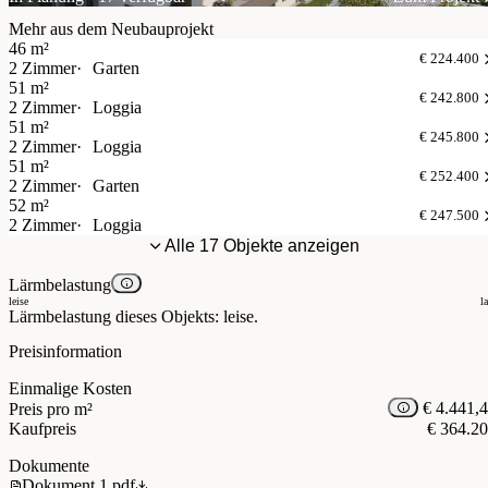
Mehr aus dem Neubauprojekt
46 m²
€ 224.400
2 Zimmer
Garten
51 m²
€ 242.800
2 Zimmer
Loggia
51 m²
€ 245.800
2 Zimmer
Loggia
51 m²
€ 252.400
2 Zimmer
Garten
52 m²
€ 247.500
2 Zimmer
Loggia
Alle 17 Objekte anzeigen
Lärmbelastung
leise
l
Lärmbelastung dieses Objekts: leise.
Preisinformation
Einmalige Kosten
€ 4.441,
Preis pro m²
Kaufpreis
€ 364.2
Dokumente
Dokument 1.pdf