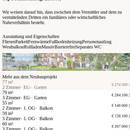
Wir weisen darauf hin, dass zwischen dem Vermittler und dem zu
vermittelnden Dritten ein familiäres oder wirtschaftliches
Naheverhältnis besteht.
Ausstattung und Eigenschaften
Fliesen
Parkett
Fernwärme
Fußbodenheizung
Personenaufzug
Westbalkon
Rollladen
Massiv
Barrierefrei
Separates WC
TEIL DES NEUBAUPROJEKTS
Modernes Wohnen im Stadtgarten Mureck
In Planung · 17 verfügbar
Zum Projekt
Mehr aus dem Neubauprojekt
77 m²
€ 274.500
2 Zimmer
EG
Garten
79 m²
€ 284.100
3 Zimmer
EG
Garten
55 m²
€ 148.900
2 Zimmer
1. OG
Balkon
59 m²
€ 158.100
3 Zimmer
1. OG
Balkon
60 m²
€ 207.900
3 Zimmer
1. OG
Balkon