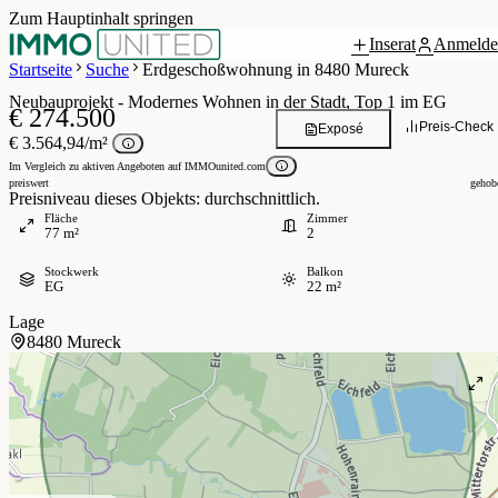
Zum Hauptinhalt springen
Inserat
Anmelde
Grundriss
 / 5
Startseite
Suche
Erdgeschoßwohnung in 8480 Mureck
Neubauprojekt - Modernes Wohnen in der Stadt, Top 1 im EG
€ 274.500
Preis-Check
Exposé
€ 3.564,94/m²
Im Vergleich zu aktiven Angeboten auf IMMOunited.com
preiswert
gehob
Preisniveau dieses Objekts: durchschnittlich.
Fläche
Zimmer
77 m²
2
Stockwerk
Balkon
EG
22 m²
Lage
8480 Mureck