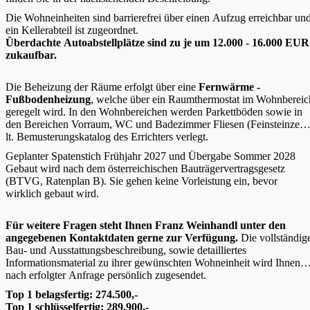
Die Wohneinheiten sind barrierefrei über einen Aufzug erreichbar un
ein Kellerabteil ist zugeordnet.
Überdachte Autoabstellplätze sind zu je um 12.000 - 16.000 EUR
zukaufbar.
Die Beheizung der Räume erfolgt über eine
Fernwärme -
Fußbodenheizung
, welche über ein Raumthermostat im Wohnbereic
geregelt wird. In den Wohnbereichen werden Parkettböden sowie in
den Bereichen Vorraum, WC und Badezimmer Fliesen (Feinsteinzeug
lt. Bemusterungskatalog des Errichters verlegt.
Geplanter Spatenstich Frühjahr 2027 und Übergabe Sommer 2028
Gebaut wird nach dem österreichischen Bauträgervertragsgesetz
(BTVG, Ratenplan B). Sie gehen keine Vorleistung ein, bevor
wirklich gebaut wird.
Für weitere Fragen steht Ihnen Franz Weinhandl unter den
angegebenen Kontaktdaten gerne zur Verfügung.
Die vollständig
Bau- und Ausstattungsbeschreibung, sowie detailliertes
Informationsmaterial zu ihrer gewünschten Wohneinheit wird Ihnen
nach erfolgter Anfrage persönlich zugesendet.
Top 1 belagsfertig: 274.500,-
Top 1 schlüsselfertig: 289.900,-