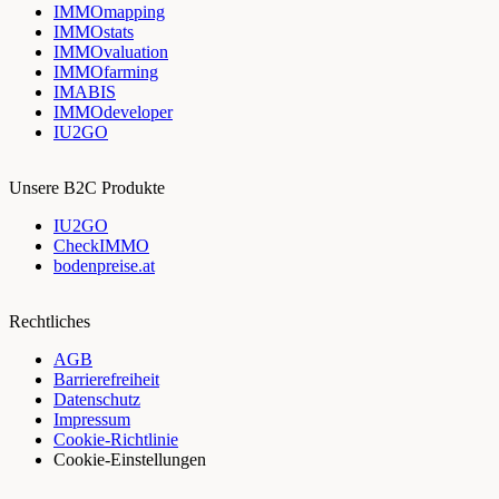
IMMOmapping
IMMOstats
IMMOvaluation
IMMOfarming
IMABIS
IMMOdeveloper
IU2GO
Unsere B2C Produkte
IU2GO
CheckIMMO
bodenpreise.at
Rechtliches
AGB
Barrierefreiheit
Datenschutz
Impressum
Cookie-Richtlinie
Cookie-Einstellungen