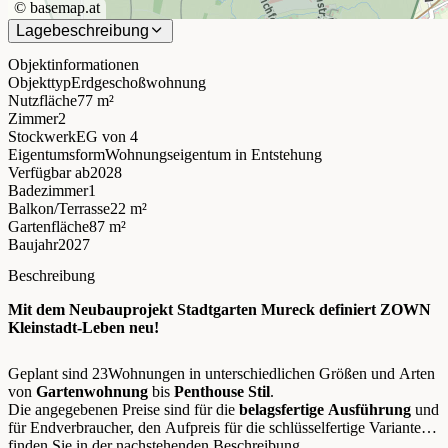
©
basemap.at
Lagebeschreibung
Objektinformationen
Objekttyp
Erdgeschoßwohnung
Nutzfläche
77 m²
Zimmer
2
Stockwerk
EG
von 4
Eigentumsform
Wohnungseigentum in Entstehung
Verfügbar ab
2028
Badezimmer
1
Balkon/Terrasse
22 m²
Gartenfläche
87 m²
Baujahr
2027
Beschreibung
Mit dem Neubauprojekt Stadtgarten Mureck definiert ZOWN
Kleinstadt-Leben neu!
Geplant sind 23Wohnungen in unterschiedlichen Größen und Arten
von
Gartenwohnung
bis
Penthouse Stil
.
Die angegebenen Preise sind für die
belagsfertige Ausführung
und
für Endverbraucher, den Aufpreis für die schlüsselfertige Variante
finden Sie in der nachstehenden Beschreibung.