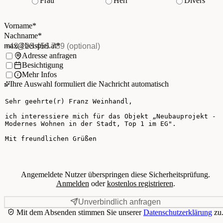
Frau
Herr
Divers
Vorname
*
(Pflichtfeld)
Nachname
*
(Pflichtfeld)
Vorname
*
E-Mail
*
(Pflichtfeld)
Nachname
*
Telefon
(optional)
max@beispiel.at
*
Ich möchte:
Adresse anfragen
Besichtigung
Mehr Infos
Ihre Auswahl formuliert die Nachricht automatisch
Ihre Nachricht
Angemeldete Nutzer überspringen diese Sicherheitsprüfung.
Anmelden
oder
kostenlos registrieren
.
Unverbindlich anfragen
Mit dem Absenden stimmen Sie unserer
Datenschutzerklärung
zu