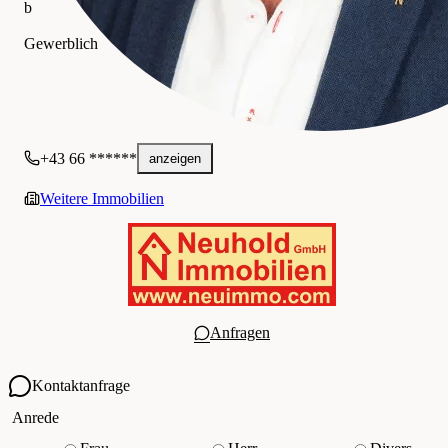
b
NEUHOLD IMMOBILIEN GmbH
Gewerblich
+43 66 ******
anzeigen
Weitere Immobilien
Anfragen
Kontaktanfrage
Ihre Kontaktdaten
Anrede