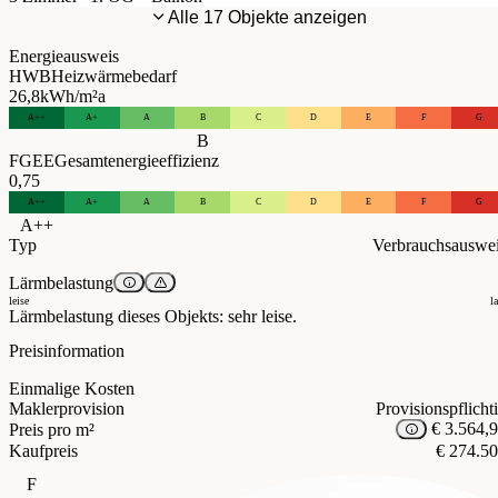
Alle 17 Objekte anzeigen
Energieausweis
HWB
Heizwärmebedarf
26,8
kWh/m²a
A++
A+
A
B
C
D
E
F
G
B
FGEE
Gesamtenergieeffizienz
0,75
A++
A+
A
B
C
D
E
F
G
A++
Typ
Verbrauchsauswe
Lärmbelastung
leise
l
Lärmbelastung dieses Objekts: sehr leise.
Preisinformation
Einmalige Kosten
Maklerprovision
Provisionspflicht
€ 3.564,
Preis pro m²
Kaufpreis
€ 274.5
F