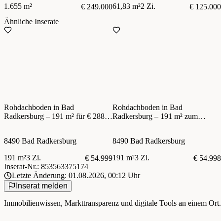
1.655 m²
61,83 m²
2 Zi.
€ 249.000
€ 125.000
Ähnliche Inserate
Rohdachboden in Bad
Rohdachboden in Bad
Radkersburg – 191 m² für € 288,--
Radkersburg – 191 m² zum
/ m²
Schnäppchenpreis von € 288,-- /
m²
8490 Bad Radkersburg
8490 Bad Radkersburg
191 m²
3 Zi.
191 m²
3 Zi.
€ 54.999
€ 54.998
Inserat-Nr.: 853563375174
Letzte Änderung: 01.08.2026, 00:12 Uhr
Inserat melden
Immobilienwissen, Markttransparenz und digitale Tools an einem Ort.