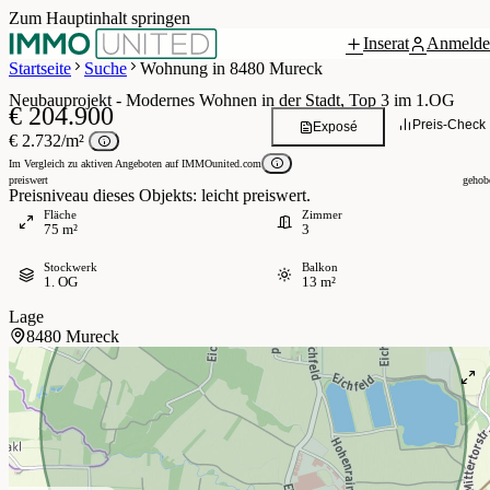
Zum Hauptinhalt springen
Inserat
Anmelde
Grundriss
 / 6
Startseite
Suche
Wohnung in 8480 Mureck
Neubauprojekt - Modernes Wohnen in der Stadt, Top 3 im 1.OG
€ 204.900
Preis-Check
Exposé
€ 2.732/m²
Im Vergleich zu aktiven Angeboten auf IMMOunited.com
preiswert
gehob
Preisniveau dieses Objekts: leicht preiswert.
Fläche
Zimmer
75 m²
3
Stockwerk
Balkon
1. OG
13 m²
Lage
8480 Mureck