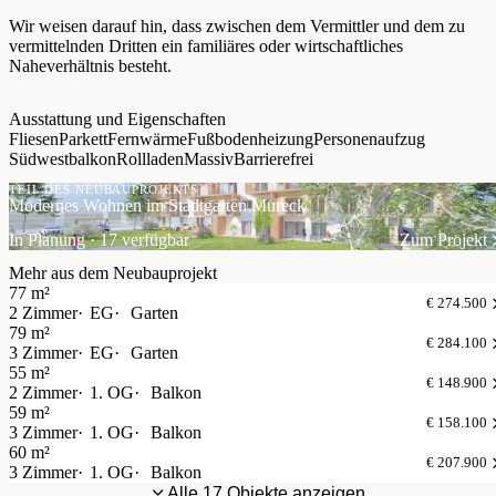
Wir weisen darauf hin, dass zwischen dem Vermittler und dem zu
vermittelnden Dritten ein familiäres oder wirtschaftliches
Naheverhältnis besteht.
Ausstattung und Eigenschaften
Fliesen
Parkett
Fernwärme
Fußbodenheizung
Personenaufzug
Südwestbalkon
Rollladen
Massiv
Barrierefrei
TEIL DES NEUBAUPROJEKTS
Modernes Wohnen im Stadtgarten Mureck
In Planung · 17 verfügbar
Zum Projekt
Mehr aus dem Neubauprojekt
77 m²
€ 274.500
2 Zimmer
EG
Garten
79 m²
€ 284.100
3 Zimmer
EG
Garten
55 m²
€ 148.900
2 Zimmer
1. OG
Balkon
59 m²
€ 158.100
3 Zimmer
1. OG
Balkon
60 m²
€ 207.900
3 Zimmer
1. OG
Balkon
Alle 17 Objekte anzeigen