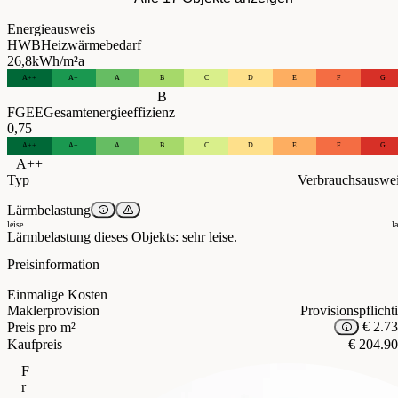
Energieausweis
HWB
Heizwärmebedarf
26,8
kWh/m²a
A++
A+
A
B
C
D
E
F
G
B
FGEE
Gesamtenergieeffizienz
0,75
A++
A+
A
B
C
D
E
F
G
A++
Typ
Verbrauchsauswe
Lärmbelastung
leise
l
Lärmbelastung dieses Objekts: sehr leise.
Preisinformation
Einmalige Kosten
Maklerprovision
Provisionspflicht
€ 2.7
Preis pro m²
Kaufpreis
€ 204.9
F
r