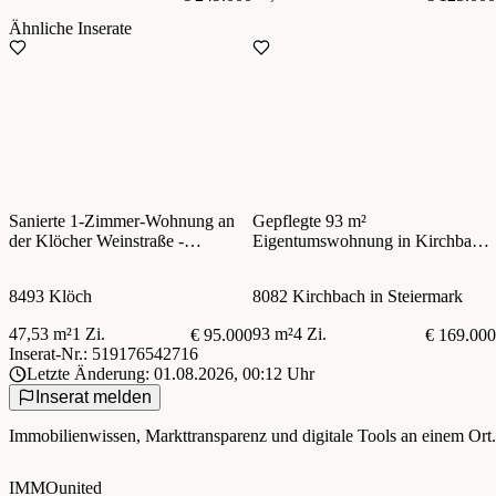
Ähnliche Inserate
Sanierte 1-Zimmer-Wohnung an
Gepflegte 93 m²
der Klöcher Weinstraße -
Eigentumswohnung in Kirchbach
Eigennutzung oder
mit südseitiger Loggia!
Kurzzeitvermietung möglich!
8493 Klöch
8082 Kirchbach in Steiermark
47,53 m²
1 Zi.
93 m²
4 Zi.
€ 95.000
€ 169.000
Inserat-Nr.: 519176542716
Letzte Änderung: 01.08.2026, 00:12 Uhr
Inserat melden
Immobilienwissen, Markttransparenz und digitale Tools an einem Ort.
IMMOunited