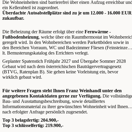
Die Wohneinheiten sind barrierefrei über einen Aufzug erreichbar un
ein Kellerabteil ist zugeordnet.
Überdachte Autoabstellplätze sind zu je um 12.000 - 16.000 EUR
zukaufbar.
Die Beheizung der Räume erfolgt über eine
Fernwärme -
Fußbodenheizung
, welche über ein Raumthermostat im Wohnbereic
geregelt wird. In den Wohnbereichen werden Parkettböden sowie in
den Bereichen Vorraum, WC und Badezimmer Fliesen (Feinsteinzeug
lt. Bemusterungskatalog des Errichters verlegt.
Geplanter Spatenstich Frühjahr 2027 und Übergabe Sommer 2028
Gebaut wird nach dem österreichischen Bauträgervertragsgesetz
(BTVG, Ratenplan B). Sie gehen keine Vorleistung ein, bevor
wirklich gebaut wird.
Für weitere Fragen steht Ihnen Franz Weinhandl unter den
angegebenen Kontaktdaten gerne zur Verfügung.
Die vollständig
Bau- und Ausstattungsbeschreibung, sowie detailliertes
Informationsmaterial zu ihrer gewünschten Wohneinheit wird Ihnen
nach erfolgter Anfrage persönlich zugesendet.
Top 3 belagsfertig: 204.900,-
Top 3 schlüsselfertig: 219.900,-