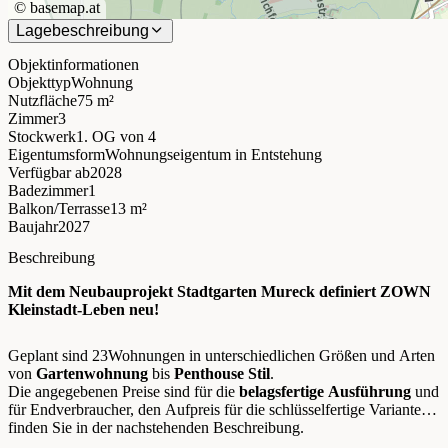
©
basemap.at
Lagebeschreibung
Objektinformationen
Objekttyp
Wohnung
Nutzfläche
75 m²
Zimmer
3
Stockwerk
1. OG
von 4
Eigentumsform
Wohnungseigentum in Entstehung
Verfügbar ab
2028
Badezimmer
1
Balkon/Terrasse
13 m²
Baujahr
2027
Beschreibung
Mit dem Neubauprojekt Stadtgarten Mureck definiert ZOWN
Kleinstadt-Leben neu!
Geplant sind 23Wohnungen in unterschiedlichen Größen und Arten
von
Gartenwohnung
bis
Penthouse Stil
.
Die angegebenen Preise sind für die
belagsfertige Ausführung
und
für Endverbraucher, den Aufpreis für die schlüsselfertige Variante
finden Sie in der nachstehenden Beschreibung.