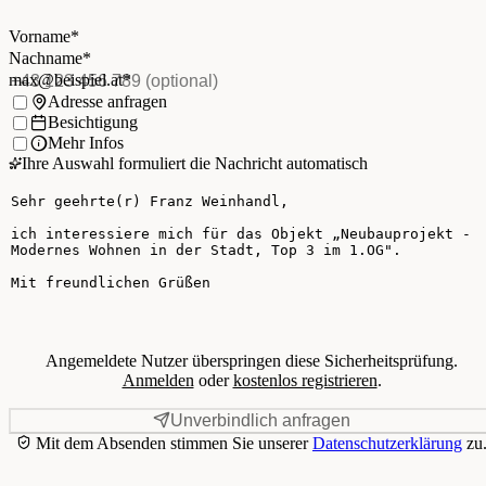
Vorname
*
(Pflichtfeld)
Nachname
*
(Pflichtfeld)
Vorname
*
E-Mail
*
(Pflichtfeld)
Nachname
*
Telefon
(optional)
max@beispiel.at
*
Ich möchte:
Adresse anfragen
Besichtigung
Mehr Infos
Ihre Auswahl formuliert die Nachricht automatisch
Ihre Nachricht
Angemeldete Nutzer überspringen diese Sicherheitsprüfung.
Anmelden
oder
kostenlos registrieren
.
Unverbindlich anfragen
Mit dem Absenden stimmen Sie unserer
Datenschutzerklärung
zu