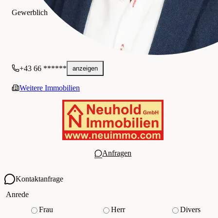
NEUHOLD IMMOBILIEN GmbH
Gewerblich
+43 66 ******
anzeigen
Weitere Immobilien
Anfragen
Kontaktanfrage
Ihre Kontaktdaten
Anrede
Frau
Herr
Divers