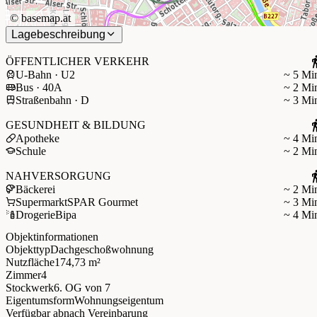
©
basemap.at
Lagebeschreibung
ÖFFENTLICHER VERKEHR
U-Bahn · U2
~ 5 Mi
Bus · 40A
~ 2 Mi
Straßenbahn · D
~ 3 Mi
GESUNDHEIT & BILDUNG
Apotheke
~ 4 Mi
Schule
~ 2 Mi
NAHVERSORGUNG
Bäckerei
~ 2 Mi
Supermarkt
SPAR Gourmet
~ 3 Mi
Drogerie
Bipa
~ 4 Mi
Objektinformationen
Objekttyp
Dachgeschoßwohnung
Nutzfläche
174,73 m²
Zimmer
4
Stockwerk
6. OG
von 7
Eigentumsform
Wohnungseigentum
Verfügbar ab
nach Vereinbarung