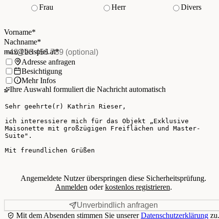
Frau
Herr
Divers
Vorname
*
(Pflichtfeld)
Nachname
*
(Pflichtfeld)
Vorname
*
E-Mail
*
(Pflichtfeld)
Nachname
*
Telefon
(optional)
max@beispiel.at
*
Ich möchte:
Adresse anfragen
Besichtigung
Mehr Infos
Ihre Auswahl formuliert die Nachricht automatisch
Ihre Nachricht
Angemeldete Nutzer überspringen diese Sicherheitsprüfung.
Anmelden
oder
kostenlos registrieren
.
Unverbindlich anfragen
Mit dem Absenden stimmen Sie unserer
Datenschutzerklärung
zu