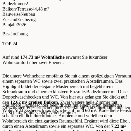
Badezimmer
2
Balkon/Terrasse
44,48 m²
Bauweise
Neubau
Zustand
Erstbezug
Baujahr
2026
Beschreibung
TOP 24
Auf rund
174,73 m² Wohnfläche
erwartet Sie luxuriöser
Wohnkomfort über zwei Ebenen.
Die untere Wohnebene empfängt Sie mit einem großzügigen Vorraum
einem separaten WC sowie zwei praktischen Abstellräumen. Das
Highlight bildet der elegante Masterbereich mit begehbarem
Schrankraum und einem exklusiven En-suite-Badezimmer mit Dusch
Doppelwaschbecken und WC. Von hier aus gelangen Sie direkt auf
den
12,62 m² großen Balkon
. Zwei weitere helle Zimmer mit
Das obere Dachgeschoss beeindruckt mit einem offen gestalteten
großzügigen Fensterflächen bieten vielfältige Nutzungsmöglichkeiten
Wohn- und Essbereich samt Küche auf rund
60 m²
. Bodentiefe Fenst
als Schlaf-, Kinder- oder Arbeitszimmer.
schaffen ein lichtdurchflutetes Ambiente und verleihen dem
Wohnbereich ein einzigartiges Raumgefühl. Ergänzt wird diese Eben
durch einen Abstellraum sowie ein separates WC. Von der
7,22 m²