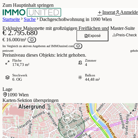
Zum Hauptinhalt springen
Inserat
Anmelde
Grundriss
 / 8
Startseite
Suche
Dachgeschoßwohnung in 1090 Wien
Exklusive Maisonette mit großzügigen Freiflächen und Master-Suite
€ 2.795.680
Preis-Check
Exposé
€ 16.000/m²
Im Vergleich zu aktiven Angeboten auf IMMOunited.com
preiswert
gehob
Preisniveau dieses Objekts: leicht gehoben.
Fläche
Zimmer
174,73 m²
4
Stockwerk
Balkon
6. OG
44,48 m²
Lage
1090 Wien
Karten-Sektion überspringen