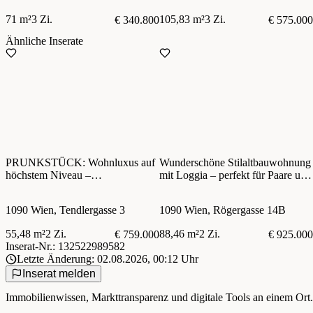
71 m²
3 Zi.
105,83 m²
3 Zi.
€ 340.800
€ 575.000
Ähnliche Inserate
PRUNKSTÜCK: Wohnluxus auf
Wunderschöne Stilaltbauwohnung
höchstem Niveau –
mit Loggia – perfekt für Paare und
Generalsanierte Altbauperle in
Familien
Wien
1090 Wien, Tendlergasse 3
1090 Wien, Rögergasse 14B
55,48 m²
2 Zi.
88,46 m²
2 Zi.
€ 759.000
€ 925.000
Inserat-Nr.: 132522989582
Letzte Änderung: 02.08.2026, 00:12 Uhr
Inserat melden
Immobilienwissen, Markttransparenz und digitale Tools an einem Ort.