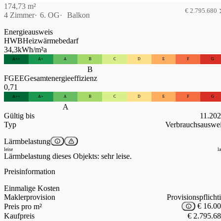
174,73 m²
€ 2.795.680
4 Zimmer
6. OG
Balkon
Energieausweis
HWB
Heizwärmebedarf
34,3
kWh/m²a
A++
A+
A
B
C
D
E
F
G
B
FGEE
Gesamtenergieeffizienz
0,71
A++
A+
A
B
C
D
E
F
G
A
Gültig bis
11.20
Typ
Verbrauchsauswe
Lärmbelastung
leise
l
Lärmbelastung dieses Objekts: sehr leise.
Preisinformation
Einmalige Kosten
Maklerprovision
Provisionspflicht
€ 16.0
Preis pro m²
Kaufpreis
€ 2.795.6