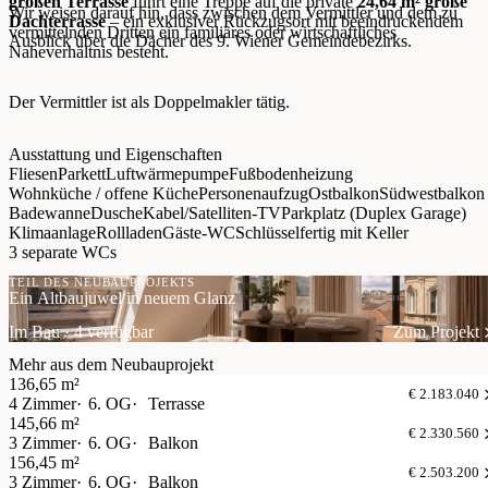
großen Terrasse
führt eine Treppe auf die private
24,64 m² große
Wir weisen darauf hin, dass zwischen dem Vermittler und dem zu
Dachterrasse
– ein exklusiver Rückzugsort mit beeindruckendem
vermittelnden Dritten ein familiäres oder wirtschaftliches
Ausblick über die Dächer des 9. Wiener Gemeindebezirks.
Naheverhältnis besteht.
Der Vermittler ist als Doppelmakler tätig.
Ausstattung und Eigenschaften
Fliesen
Parkett
Luftwärmepumpe
Fußbodenheizung
Wohnküche / offene Küche
Personenaufzug
Ostbalkon
Südwestbalkon
Badewanne
Dusche
Kabel/Satelliten-TV
Parkplatz (Duplex Garage)
Klimaanlage
Rollladen
Gäste-WC
Schlüsselfertig mit Keller
3 separate WCs
TEIL DES NEUBAUPROJEKTS
Ein Altbaujuwel in neuem Glanz
Im Bau · 4 verfügbar
Zum Projekt
Mehr aus dem Neubauprojekt
136,65 m²
€ 2.183.040
4 Zimmer
6. OG
Terrasse
145,66 m²
€ 2.330.560
3 Zimmer
6. OG
Balkon
156,45 m²
€ 2.503.200
3 Zimmer
6. OG
Balkon