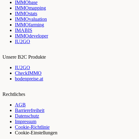
IMMObase
IMMOmapping
IMMOstats
IMMOvaluation
IMMOfarming
IMABIS
IMMOdeveloper
IU2GO
Unsere B2C Produkte
IU2GO
CheckIMMO
bodenpreise.at
Rechtliches
AGB
Barrierefreiheit
Datenschutz
Impressum
Cookie-Richtlinie
Cookie-Einstellungen