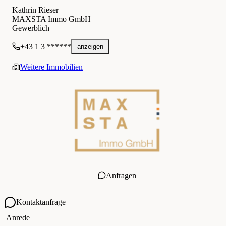
Kathrin Rieser
MAXSTA Immo GmbH
Gewerblich
+43 1 3 ******
anzeigen
Weitere Immobilien
Anfragen
Kontaktanfrage
Ihre Kontaktdaten
Anrede