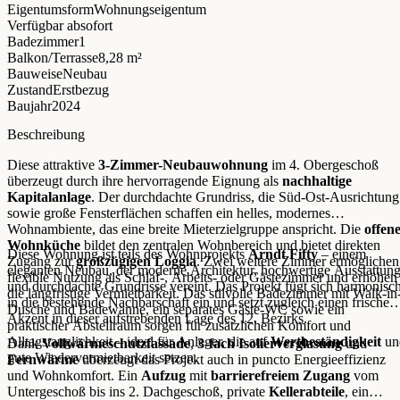
Eigentumsform
Wohnungseigentum
Verfügbar ab
sofort
Badezimmer
1
Balkon/Terrasse
8,28 m²
Bauweise
Neubau
Zustand
Erstbezug
Baujahr
2024
Beschreibung
Diese attraktive
3-Zimmer-Neubauwohnung
im 4. Obergeschoß
überzeugt durch ihre hervorragende Eignung als
nachhaltige
Kapitalanlage
. Der durchdachte Grundriss, die Süd-Ost-Ausrichtung
sowie große Fensterflächen schaffen ein helles, modernes
Wohnambiente, das eine breite Mieterzielgruppe anspricht. Die
offen
Wohnküche
bildet den zentralen Wohnbereich und bietet direkten
Diese Wohnung ist teils des Wohnprojekts
Arndt Fifty
– einem
Zugang zur
großzügigen Loggia
. Zwei weitere Zimmer ermöglichen
eleganten Neubau, der moderne Architektur, hochwertige Ausstattun
flexible Nutzung als Schlaf-, Arbeits- oder Gästezimmer und erhöhen
und durchdachte Grundrisse vereint. Das Projekt fügt sich harmonisc
die langfristige Vermietbarkeit. Das stilvolle Badezimmer mit Walk-in
in die bestehende Nachbarschaft ein und setzt zugleich einen frischen
Dusche und Badewanne, ein separates Gäste-WC sowie ein
Akzent in dieser aufstrebenden Lage des 12. Bezirks.
praktischer Abstellraum sorgen für zusätzlichen Komfort und
Alltagstauglichkeit – ideal für Anleger, die auf
Wertbeständigkeit
un
Dank
Vollwärmeschutzfassade
,
3-fach Isolierverglasung
und
gute Wiedervermietbarkeit setzen.
Fernwärme
überzeugt das Projekt auch in puncto Energieeffizienz
und Wohnkomfort. Ein
Aufzug
mit
barrierefreiem Zugang
vom
Untergeschoß bis ins 2. Dachgeschoß, private
Kellerabteile
, ein