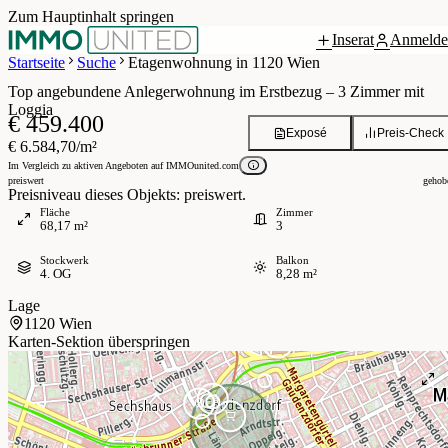
Zum Hauptinhalt springen
Inserat
Anmelde
Grundriss
 / 13
Startseite
Suche
Etagenwohnung in 1120 Wien
Top angebundene Anlegerwohnung im Erstbezug – 3 Zimmer mit
Loggia
€ 459.400
Exposé
Preis-Check
€ 6.584,70/m²
Im Vergleich zu aktiven Angeboten auf IMMOunited.com
preiswert
gehob
Preisniveau dieses Objekts: preiswert.
Fläche
Zimmer
68,17 m²
3
Stockwerk
Balkon
4. OG
8,28 m²
Lage
1120 Wien
Karten-Sektion überspringen