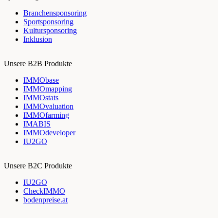
Branchensponsoring
Sportsponsoring
Kultursponsoring
Inklusion
Unsere B2B Produkte
IMMObase
IMMOmapping
IMMOstats
IMMOvaluation
IMMOfarming
IMABIS
IMMOdeveloper
IU2GO
Unsere B2C Produkte
IU2GO
CheckIMMO
bodenpreise.at