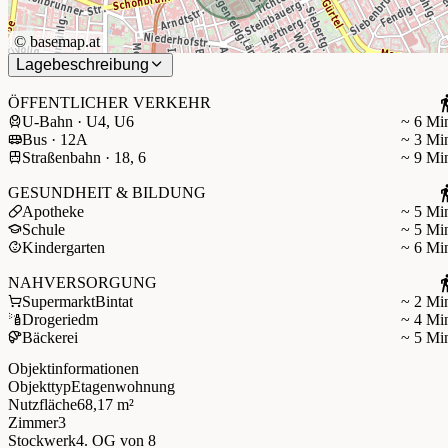
©
basemap.at
Lagebeschreibung
ÖFFENTLICHER VERKEHR
U-Bahn · U4, U6
~ 6 Mi
Bus · 12A
~ 3 Mi
Straßenbahn · 18, 6
~ 9 Mi
GESUNDHEIT & BILDUNG
Apotheke
~ 5 Mi
Schule
~ 5 Mi
Kindergarten
~ 6 Mi
NAHVERSORGUNG
Supermarkt
Bintat
~ 2 Mi
Drogerie
dm
~ 4 Mi
Bäckerei
~ 5 Mi
Objektinformationen
Objekttyp
Etagenwohnung
Nutzfläche
68,17 m²
Zimmer
3
Stockwerk
4. OG
von 8