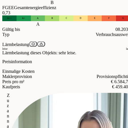
B
FGEE
Gesamtenergieeffizienz
0,73
A++
A+
A
B
C
D
E
F
G
A
Gültig bis
08.20
Typ
Verbrauchsauswe
Lärmbelastung
leise
l
Lärmbelastung dieses Objekts: sehr leise.
Preisinformation
Einmalige Kosten
Maklerprovision
Provisionspflicht
Preis pro m²
€ 6.584,
Kaufpreis
€ 459.4
Z
u
z
a
n
n
a