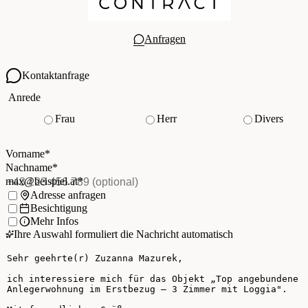
Anfragen
Kontaktanfrage
Ihre Kontaktdaten
Anrede
Frau
Herr
Divers
Vorname
*
(Pflichtfeld)
Nachname
*
(Pflichtfeld)
Vorname
*
E-Mail
*
(Pflichtfeld)
Nachname
*
Telefon
(optional)
max@beispiel.at
*
Ich möchte:
Adresse anfragen
Besichtigung
Mehr Infos
Ihre Auswahl formuliert die Nachricht automatisch
Ihre Nachricht