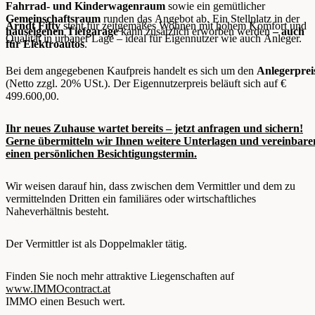
Fahrrad- und Kinderwagenraum
sowie ein gemütlicher
Gemeinschaftsraum
runden das Angebot ab. Ein Stellplatz in der
Arndt Fifty
steht für zeitgemäßes Wohnen mit hohem Komfort und
hauseigenen Tiefgarage
kann zusätzlich erworben werden
– auch
Qualität in urbaner Lage – ideal für Eigennutzer wie auch Anleger.
für Elektroautos
.
Bei dem angegebenen Kaufpreis handelt es sich um den
Anlegerprei
(Netto zzgl. 20% USt.). Der Eigennutzerpreis beläuft sich auf €
499.600,00.
Ihr neues Zuhause wartet bereits – jetzt anfragen und sichern!
Gerne übermitteln wir Ihnen weitere Unterlagen und vereinbare
einen persönlichen Besichtigungstermin.
Wir weisen darauf hin, dass zwischen dem Vermittler und dem zu
vermittelnden Dritten ein familiäres oder wirtschaftliches
Naheverhältnis besteht.
Der Vermittler ist als Doppelmakler tätig.
Finden Sie noch mehr attraktive Liegenschaften auf
www.IMMOcontract.at
IMMO einen Besuch wert.