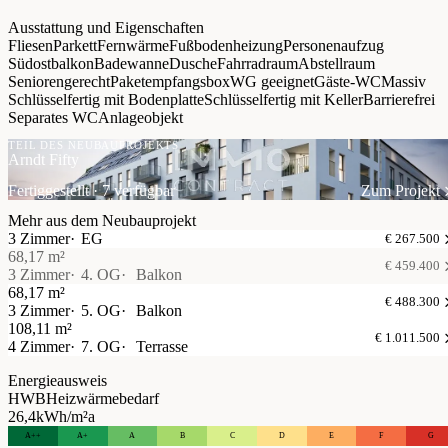
Ausstattung und Eigenschaften
Fliesen
Parkett
Fernwärme
Fußbodenheizung
Personenaufzug
Südostbalkon
Badewanne
Dusche
Fahrradraum
Abstellraum
Seniorengerecht
Paketempfangsbox
WG geeignet
Gäste-WC
Massiv
Schlüsselfertig mit Bodenplatte
Schlüsselfertig mit Keller
Barrierefrei
Separates WC
Anlageobjekt
TEIL DES NEUBAUPROJEKTS
Arndt Fifty
Fertiggestellt · 7 verfügbar
Zum Projekt
Mehr aus dem Neubauprojekt
3 Zimmer
EG
€ 267.500
68,17 m²
€ 459.400
3 Zimmer
4. OG
Balkon
68,17 m²
€ 488.300
3 Zimmer
5. OG
Balkon
108,11 m²
€ 1.011.500
4 Zimmer
7. OG
Terrasse
Energieausweis
HWB
Heizwärmebedarf
26,4
kWh/m²a
A++
A+
A
B
C
D
E
F
G