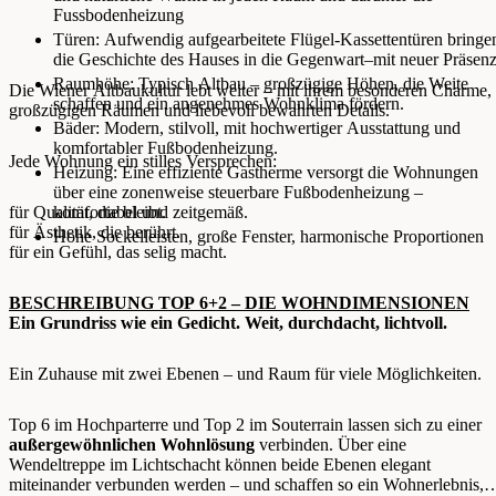
Fussbodenheizung
Türen: Aufwendig aufgearbeitete Flügel-Kassettentüren bringe
die Geschichte des Hauses in die Gegenwart–mit neuer Präsenz
Raumhöhe: Typisch Altbau – großzügige Höhen, die Weite
Die Wiener Altbaukultur lebt weiter – mit ihrem besonderen Charme,
schaffen und ein angenehmes Wohnklima fördern.
großzügigen Räumen und liebevoll bewahrten Details.
Bäder: Modern, stilvoll, mit hochwertiger Ausstattung und
komfortabler Fußbodenheizung.
Jede Wohnung ein stilles Versprechen:
Heizung: Eine effiziente Gastherme versorgt die Wohnungen
über eine zonenweise steuerbare Fußbodenheizung –
für Qualität, die bleibt.
komfortabel und zeitgemäß.
für Ästhetik, die berührt.
Hohe Sockelleisten, große Fenster, harmonische Proportionen
für ein Gefühl, das selig macht.
BESCHREIBUNG TOP 6+2 – DIE WOHNDIMENSIONEN
Ein Grundriss wie ein Gedicht. Weit, durchdacht, lichtvoll.
Ein Zuhause mit zwei Ebenen – und Raum für viele Möglichkeiten.
Top 6 im Hochparterre und Top 2 im Souterrain lassen sich zu einer
außergewöhnlichen Wohnlösung
verbinden. Über eine
Wendeltreppe im Lichtschacht können beide Ebenen elegant
miteinander verbunden werden – und schaffen so ein Wohnerlebnis,