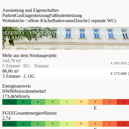
Ausstattung und Eigenschaften
Parkett
Gas
Etagenheizung
Fußbodenheizung
Wohnküche / offene Küche
Badewanne
Dusche
2 separate WCs
TEIL DES NEUBAUPROJEKTS
SERENITY – EIN ZUHAUSE MIT GEFÜHL - VERLOCKEND
GELASSEN
Fertiggestellt · 2 verfügbar
Zum Projekt
Mehr aus dem Neubauprojekt
144,78 m²
€ 880.000
5 Zimmer
EG
Terrasse
88,86 m²
€ 575.000
3 Zimmer
2. OG
Energieausweis
HWB
Heizwärmebedarf
173,4
kWh/m²a
A++
A+
A
B
C
D
E
F
G
E
FGEE
Gesamtenergieeffizienz
2,74
A++
A+
A
B
C
D
E
F
G