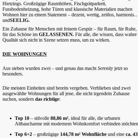
Hietzings. Großzügige Raumhöhen, Fischgrätparkett,
Fussbodenheizung, hohe Türen und klassische Materialien machen
Wohnen hier zu einem Statement – dezent, wertig, zeitlos, harmonisc
und
SEELIG.
Ein Zuhause für Menschen mit feinem Gespür – für Raum, für Ruhe,
für das Schöne im
GELASSENEN
.
Für alle, die wissen, dass wahre
Qualität sich nicht in Szene setzen muss, um zu wirken.
DIE WOHNUNGEN
Aus sieben wurden zwei – und genau das macht
Serenity
jetzt so
besonders.
Die meisten Einheiten sind bereits vergeben. Verblieben sind zwei
ausgewählte Wohnungen für all jene, die nicht irgendein Zuhause
suchen, sondern
das richtige
:
Top 10
– stilvolle
88,86 m²
, ideal für alle, die urbanen
Altbaucharme mit modernem Wohnkomfort verbinden möchten
Top 6+2
– großzügige
144,78 m² Wohnfläche
und eine
ca. 43