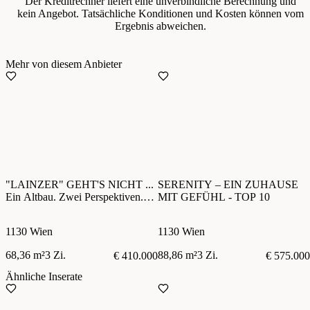
Der Kreditrechner liefert eine unverbindliche Berechnung und
kein Angebot. Tatsächliche Konditionen und Kosten können vom
Ergebnis abweichen.
Mehr von diesem Anbieter
"LAINZER" GEHT'S NICHT ...
SERENITY – EIN ZUHAUSE
Ein Altbau. Zwei Perspektiven.
MIT GEFÜHL - TOP 10
Ein besonderes Zuhause.
1130 Wien
1130 Wien
68,36 m²
3 Zi.
88,86 m²
3 Zi.
€ 410.000
€ 575.000
Ähnliche Inserate