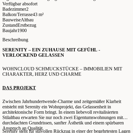
Verfügbar ab
sofort
Badezimmer
2
Balkon/Terrasse
43 m²
Bauweise
Altbau
Zustand
Erstbezug
Baujahr
1900
Beschreibung
SERENITY – EIN ZUHAUSE MIT GEFÜHL -
VERLOCKEND GELASSEN
WOHNCLOUD SCHMUCKSTÜCKE – IMMOBILIEN MIT
CHARAKTER, HERZ UND CHARME
DAS PROJEKT
Zwischen Jahrhundertwende-Charme und zeitgemäßer Klarheit
entsteht mit Serenity ein Wohnprojekt, das Gelassenheit in
architektonische Form bringt. In einem liebevoll revitalisierten
Stilaltbau erwarten Sie nur noch zwei Eigentumswohnungen mit
durchdachten Grundrissen, sanfter Ästhetik und einem spürbaren
Anspruch an Qualität.
Serenity steht für stilvollen Rückzug in einer der begehrtesten Lagen