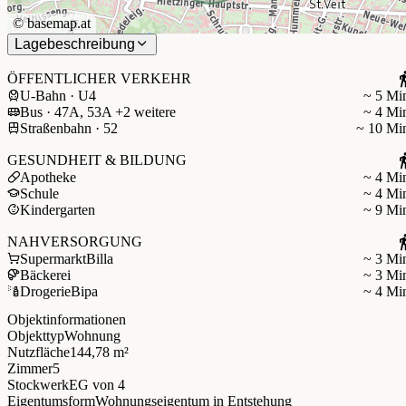
©
basemap.at
Lagebeschreibung
ÖFFENTLICHER VERKEHR
U-Bahn · U4
~ 5 Mi
Bus · 47A, 53A +2 weitere
~ 4 Mi
Straßenbahn · 52
~ 10 Mi
GESUNDHEIT & BILDUNG
Apotheke
~ 4 Mi
Schule
~ 4 Mi
Kindergarten
~ 9 Mi
NAHVERSORGUNG
Supermarkt
Billa
~ 3 Mi
Bäckerei
~ 3 Mi
Drogerie
Bipa
~ 4 Mi
Objektinformationen
Objekttyp
Wohnung
Nutzfläche
144,78 m²
Zimmer
5
Stockwerk
EG
von 4
Eigentumsform
Wohnungseigentum in Entstehung