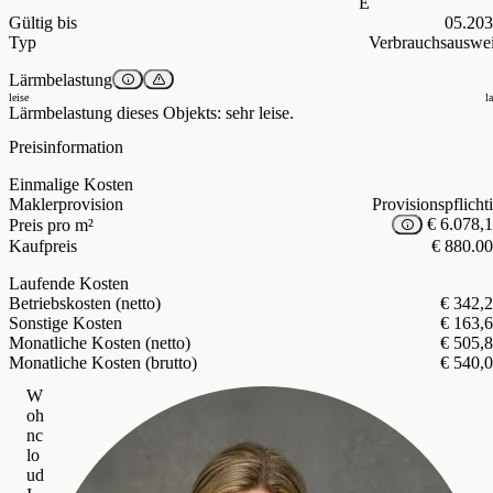
E
Gültig bis
05.20
Typ
Verbrauchsauswe
Lärmbelastung
leise
l
Lärmbelastung dieses Objekts: sehr leise.
Preisinformation
Einmalige Kosten
Maklerprovision
Provisionspflicht
€ 6.078,
Preis pro m²
Kaufpreis
€ 880.0
Laufende Kosten
Betriebskosten (netto)
€ 342,
Sonstige Kosten
€ 163,
Monatliche Kosten (netto)
€ 505,
Monatliche Kosten (brutto)
€ 540,
W
oh
nc
lo
ud