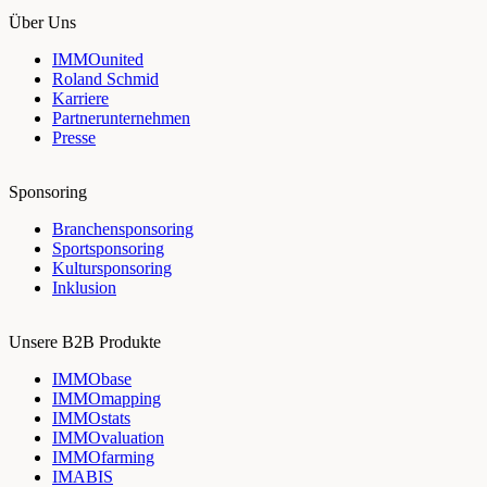
Über Uns
IMMOunited
Roland Schmid
Karriere
Partnerunternehmen
Presse
Sponsoring
Branchensponsoring
Sportsponsoring
Kultursponsoring
Inklusion
Unsere B2B Produkte
IMMObase
IMMOmapping
IMMOstats
IMMOvaluation
IMMOfarming
IMABIS