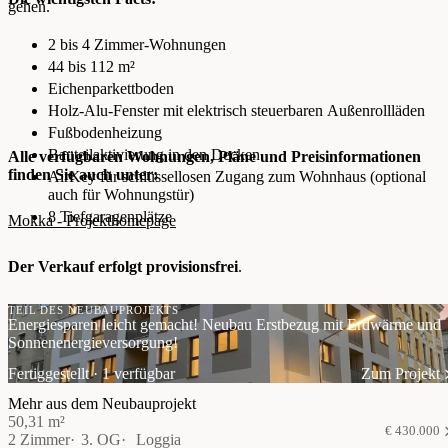
gehen.
2 bis 4 Zimmer-Wohnungen
44 bis 112 m²
Eichenparkettboden
Holz-Alu-Fenster mit elektrisch steuerbaren Außenrollläden
Fußbodenheizung
Bauteilaktivierung in den Decken
Alle verfügbaren Wohnungen, Pläne und Preisinformationen
finden Sie auch unter:
AirKey für schlüssellosen Zugang zum Wohnhaus (optional
auch für Wohnungstür)
8 Tiefgaragenplätze
Mokka - Projekthomepage
Der Verkauf erfolgt provisionsfrei
.
TEIL DES NEUBAUPROJEKTS
Energiesparen leicht gemacht! Neubau Erstbezug mit Erdwärme und
Sonnenenergieversorgung!
Fertiggestellt · 1 verfügbar
Zum Projekt
Mehr aus dem Neubauprojekt
50,31 m²
€ 430.000
2 Zimmer
3. OG
Loggia