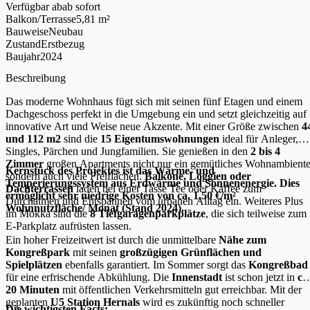
Verfügbar ab
ab sofort
Balkon/Terrasse
5,81 m²
Bauweise
Neubau
Zustand
Erstbezug
Baujahr
2024
Beschreibung
Das moderne Wohnhaus fügt sich mit seinen fünf Etagen und einem
Dachgeschoss perfekt in die Umgebung ein und setzt gleichzeitig auf
innovative Art und Weise neue Akzente. Mit einer Größe zwischen
4
und 112 m2
sind die
15 Eigentumswohnungen
ideal für Anleger,
Singles, Pärchen und Jungfamilien. Sie genießen in den
2 bis 4
Zimmer
großen Apartments nicht nur ein gemütliches Wohnambiente
Kernstück des Projektes ist das Wärme- und
sondern auch viele Freiflächen.
Balkone, Loggien oder
Temperierungssystem aus Erdwärme und Sonnenenergie. Dies
Dachterrassen
laden bei einer Tasse Tee oder Kaffee zum
ermöglicht sehr niedrige Kosten von ca. 1,50 €/m²
Durchatmen und Entspannen vom urbanen Alltag ein. Weiteres Plus
Wohnnutzfläche/ Monat (Stand 2024).
im Mokka sind die
8 Tiefgaragenparkplätze
, die sich teilweise zum
E-Parkplatz aufrüsten lassen.
Ein hoher Freizeitwert ist durch die unmittelbare
Nähe zum
Kongreßpark
mit seinen
großzügigen Grünflächen und
Spielplätzen
ebenfalls garantiert. Im Sommer sorgt das
Kongreßbad
für eine erfrischende Abkühlung. Die
Innenstadt
ist schon jetzt in
ca
20 Minuten
mit öffentlichen Verkehrsmitteln gut erreichbar. Mit der
geplanten
U5 Station Hernals
wird es zukünftig noch schneller
Die wichtigsten Facts: