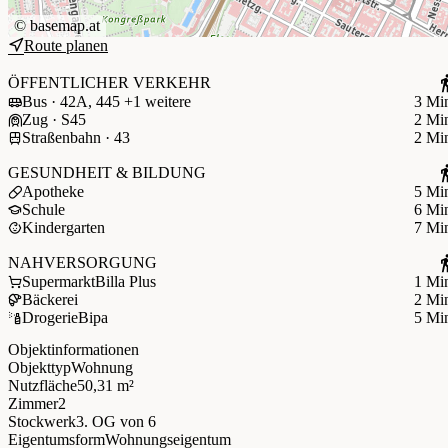
©
basemap.at
Route planen
ÖFFENTLICHER VERKEHR
Bus · 42A, 445 +1 weitere
3 Mi
Zug · S45
2 Mi
Straßenbahn · 43
2 Mi
GESUNDHEIT & BILDUNG
Apotheke
5 Mi
Schule
6 Mi
Kindergarten
7 Mi
NAHVERSORGUNG
Supermarkt
Billa Plus
1 Mi
Bäckerei
2 Mi
Drogerie
Bipa
5 Mi
Objektinformationen
Objekttyp
Wohnung
Nutzfläche
50,31 m²
Zimmer
2
Stockwerk
3. OG
von 6
Eigentumsform
Wohnungseigentum