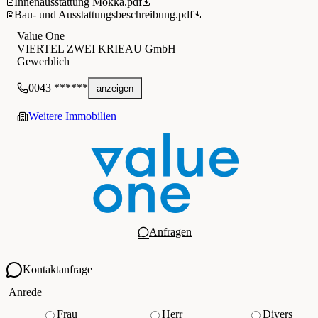
Innenausstattung Mokka.pdf
Bau- und Ausstattungsbeschreibung.pdf
Value One
VIERTEL ZWEI KRIEAU GmbH
Gewerblich
0043 ******
anzeigen
Weitere Immobilien
Anfragen
Kontaktanfrage
Ihre Kontaktdaten
Anrede
Frau
Herr
Divers