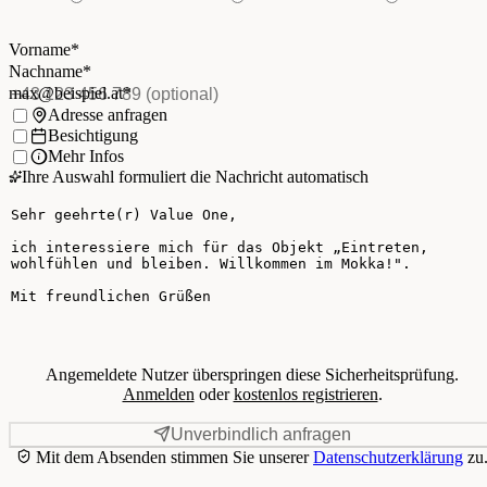
Vorname
*
(Pflichtfeld)
Nachname
*
(Pflichtfeld)
Vorname
*
E-Mail
*
(Pflichtfeld)
Nachname
*
Telefon
(optional)
max@beispiel.at
*
Ich möchte:
Adresse anfragen
Besichtigung
Mehr Infos
Ihre Auswahl formuliert die Nachricht automatisch
Ihre Nachricht
Angemeldete Nutzer überspringen diese Sicherheitsprüfung.
Anmelden
oder
kostenlos registrieren
.
Unverbindlich anfragen
Mit dem Absenden stimmen Sie unserer
Datenschutzerklärung
zu