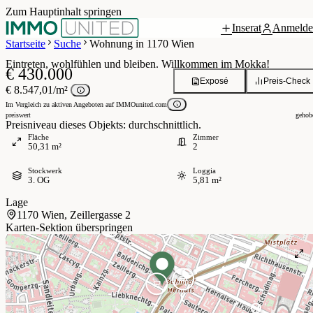
Zum Hauptinhalt springen
Inserat
Anmelde
Grundriss
9 / 19
Startseite
Suche
Wohnung in 1170 Wien
Eintreten, wohlfühlen und bleiben. Willkommen im Mokka!
€ 430.000
Exposé
Preis-Check
€ 8.547,01/m²
Im Vergleich zu aktiven Angeboten auf IMMOunited.com
preiswert
gehob
Preisniveau dieses Objekts: durchschnittlich.
Fläche
Zimmer
50,31 m²
2
Stockwerk
Loggia
3. OG
5,81 m²
Lage
1170 Wien, Zeillergasse 2
Karten-Sektion überspringen