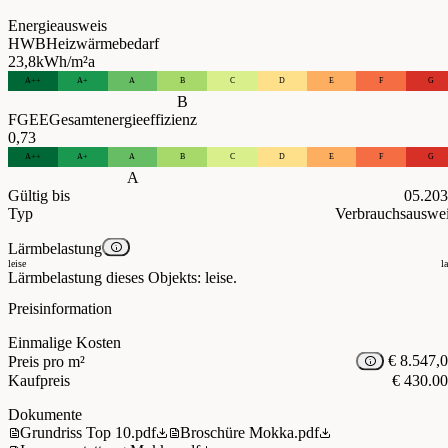
Energieausweis
HWB
Heizwärmebedarf
23,8
kWh/m²a
A++
A+
A
B
C
D
E
F
G
B
FGEE
Gesamtenergieeffizienz
0,73
A++
A+
A
B
C
D
E
F
G
A
Gültig bis
05.20
Typ
Verbrauchsauswe
Lärmbelastung
leise
l
Lärmbelastung dieses Objekts: leise.
Preisinformation
Einmalige Kosten
€ 8.547,
Preis pro m²
Kaufpreis
€ 430.0
Dokumente
Grundriss Top 10.pdf
Broschüre Mokka.pdf