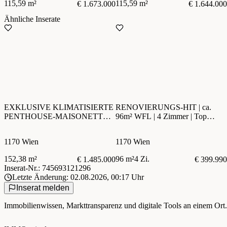
115,59 m²
115,59 m²
€ 1.673.000
€ 1.644.000
Ähnliche Inserate
EXKLUSIVE KLIMATISIERTE
RENOVIERUNGS-HIT | ca.
PENTHOUSE-MAISONETTE
96m² WFL | 4 Zimmer | Top
IN NEUWALDEGG | 111 m²
Grundriss mit Gartennutzung |
FREIFLÄCHEN |
Neuwaldegg-Nähe | Absolute
1170 Wien
1170 Wien
WALDRANDLAGE
Ruhelage
152,38 m²
96 m²
4 Zi.
€ 1.485.000
€ 399.990
Inserat-Nr.: 745693121296
Letzte Änderung: 02.08.2026, 00:17 Uhr
Inserat melden
Immobilienwissen, Markttransparenz und digitale Tools an einem Ort.