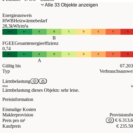
Alle 33 Objekte anzeigen
Energieausweis
HWB
Heizwärmebedarf
28,3
kWh/m²a
A++
A+
A
B
C
D
E
F
G
B
FGEE
Gesamtenergieeffizienz
0,74
A++
A+
A
B
C
D
E
F
G
A
Gültig bis
07.20
Typ
Verbrauchsauswe
Lärmbelastung
leise
l
Lärmbelastung dieses Objekts: sehr leise.
Preisinformation
Einmalige Kosten
Maklerprovision
Provisionsfr
€ 6.313,
Preis pro m²
Kaufpreis
€ 235.5