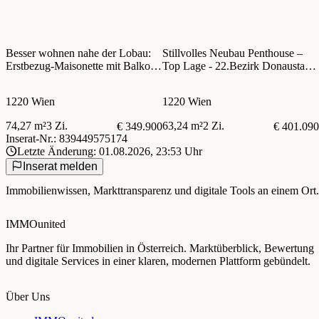
Besser wohnen nahe der Lobau:
Stillvolles Neubau Penthouse –
Erstbezug-Maisonette mit Balkon
Top Lage - 22.Bezirk Donaustadt
& Stellplatz
- Bereits vermietet - optimal für
Anleger!
1220 Wien
1220 Wien
74,27 m²
3 Zi.
63,24 m²
2 Zi.
€ 349.900
€ 401.090
Inserat-Nr.: 839449575174
Letzte Änderung: 01.08.2026, 23:53 Uhr
Inserat melden
Immobilienwissen, Markttransparenz und digitale Tools an einem Ort.
IMMOunited
Ihr Partner für Immobilien in Österreich. Marktüberblick, Bewertung
und digitale Services in einer klaren, modernen Plattform gebündelt.
Über Uns