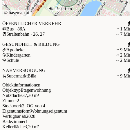
©
basemap.at
ÖFFENTLICHER VERKEHR
Bus · 86A
~ 1 Mi
Straßenbahn · 26, 27
~ 7 Mi
GESUNDHEIT & BILDUNG
Apotheke
~ 9 Mi
Kindergarten
~ 2 Mi
Schule
~ 2 Mi
NAHVERSORGUNG
Supermarkt
Billa
~ 9 Mi
Objektinformationen
Objekttyp
Etagenwohnung
Nutzfläche
37,30 m²
Zimmer
2
Stockwerk
2. OG
von 4
Eigentumsform
Wohnungseigentum
Verfügbar ab
2028
Badezimmer
1
Kellerfläche
3,20 m²