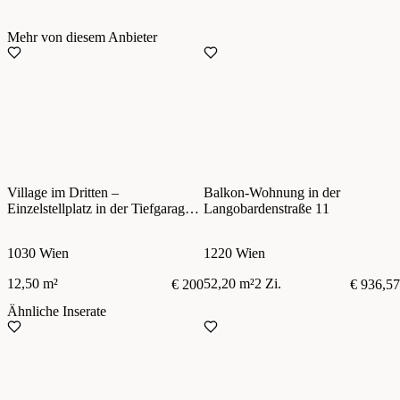
Mehr von diesem Anbieter
Village im Dritten –
Balkon-Wohnung in der
Einzelstellplatz in der Tiefgarage –
Langobardenstraße 11
zentral im 3. Bezirk
1030 Wien
1220 Wien
12,50 m²
52,20 m²
2 Zi.
€ 200
€ 936,57
Ähnliche Inserate