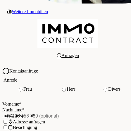
Weitere Immobilien
Anfragen
Kontaktanfrage
Ihre Kontaktdaten
Anrede
Frau
Herr
Divers
Vorname
*
(Pflichtfeld)
Nachname
*
(Pflichtfeld)
Vorname
*
E-Mail
*
(Pflichtfeld)
Nachname
*
Telefon
(optional)
max@beispiel.at
*
Ich möchte:
Adresse anfragen
Besichtigung