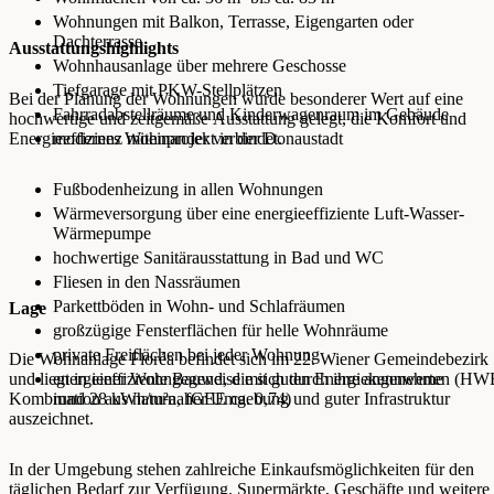
Wohnungen mit Balkon, Terrasse, Eigengarten oder
Dachterrasse
Ausstattungshighlights
Wohnhausanlage über mehrere Geschosse
Tiefgarage mit PKW-Stellplätzen
Bei der Planung der Wohnungen wurde besonderer Wert auf eine
Fahrradabstellräume und Kinderwagenraum im Gebäude
hochwertige und zeitgemäße Ausstattung gelegt, die Komfort und
Energieeffizienz miteinander verbindet.
modernes Wohnprojekt in der Donaustadt
Fußbodenheizung in allen Wohnungen
Wärmeversorgung über eine energieeffiziente Luft-Wasser-
Wärmepumpe
hochwertige Sanitärausstattung in Bad und WC
Fliesen in den Nassräumen
Parkettböden in Wohn- und Schlafräumen
Lage
großzügige Fensterflächen für helle Wohnräume
private Freiflächen bei jeder Wohnung
Die Wohnanlage Floréa befindet sich im 22. Wiener Gemeindebezirk
und liegt in einer Wohngegend, die sich durch ihre angenehme
energieeffiziente Bauweise mit guten Energiekennwerten (H
Kombination aus naturnaher Umgebung und guter Infrastruktur
rund 28 kWh/m²a, fGEE ca. 0,74)
auszeichnet.
In der Umgebung stehen zahlreiche Einkaufsmöglichkeiten für den
täglichen Bedarf zur Verfügung. Supermärkte, Geschäfte und weitere