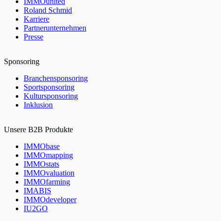
IMMOunited
Roland Schmid
Karriere
Partnerunternehmen
Presse
Sponsoring
Branchensponsoring
Sportsponsoring
Kultursponsoring
Inklusion
Unsere B2B Produkte
IMMObase
IMMOmapping
IMMOstats
IMMOvaluation
IMMOfarming
IMABIS
IMMOdeveloper
IU2GO