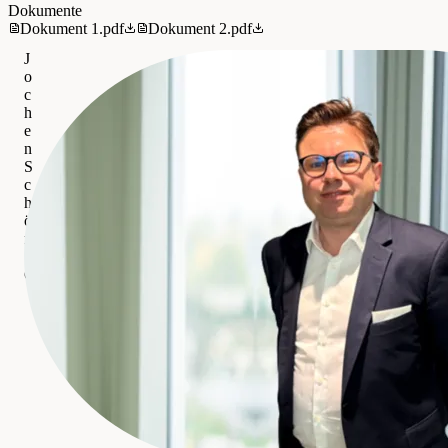
Dokumente
Dokument 1.pdf
Dokument 2.pdf
J
o
c
h
e
n
S
c
h
ö
n
IMMOcontract Immobilien Vermittlung GmbH
Gewerblich