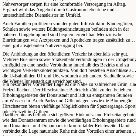
Nahversorger sorgen für eine komfortable Versorgung im Alltag.
Ergänzt wird das Angebot durch Gastronomiebetriebe und
unterschiedliche Dienstleister im Umfeld.
Auch Familien profitieren von der guten Infrastruktur: Kindergärten,
Schulen sowie weitere Bildungseinrichtungen befinden sich in der
näheren Umgebung und sind bequem erreichbar. Medizinische
Einrichtungen wie Arztpraxen und Apotheken tragen zusätzlich zu
einer gut ausgebauten Nahversorgung bei.
Die Anbindung an den öffentlichen Verkehr ist ebenfalls sehr gut.
Mehrere Buslinien sowie Straßenbahnverbindungen in der Umgebun
ermöglichen eine rasche Verbindung innerhalb des Bezirks und zu
wichtigen Verkehrsknotenpunkten. Von dort bestehen Anschlüsse an
die U-Bahnlinien U1 und U6, wodurch auch andere Stadtteile sowie
die Wiener Innenstadt gut erreichbar sind.
Ein besonderer Vorteil der Lage ist die Nähe zu zahlreichen Grün- un
Freizeitflächen. Der Hirschstettner Badeteich zählt zu den beliebten
Erholungsgebieten der Donaustadt und lädt zu entspannten Stunden
am Wasser ein. Auch Parks und Grünanlagen sowie die Blumengärte
Hirschstetten bieten vielfältige Möglichkeiten für Spaziergänge, Sport
oder Freizeit im Grünen.
Darüber hinaus befinden sich größere Einkaufs- und Freizeitangebote
wie das Donauzentrum sowie die weitläufigen Erholungsgebiete rund
um Donauinsel und Donaupark in komfortabler Reichweite. Damit
verbindet die Lage naturnahe Ruhe mit den Vorteilen einer urbanen