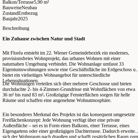
Balkon/Terrasse
5,90 m²
Bauweise
Neubau
Zustand
Erstbezug
Baujahr
2025
Beschreibung
Ein Zuhause zwischen Natur und Stadt
Mit Floréa entsteht im 22. Wiener Gemeindebezirk ein modernes,
provisionsfreies Wohnprojekt, das urbanes Wohnen mit einer
naturnahen Umgebung verbindet. Die Wohnanlage umfasst 33
Eigentumswohnungen sowie eine Geschäftsfläche im Erdgeschoss u
bietet ein vielseitiges Wohnangebot für unterschiedliche
Lebenssituationen.
Die Wohnungen verteilen sich über mehrere Geschosse und bieten
durchdachte 2- bis 4-Zimmer-Grundrisse mit Wohnflächen von etwa
36 m² bis rund 83 m²
.
Großzügige Fensterflächen sorgen für helle
Räume und schaffen eine angenehme Wohnatmosphäre.
Ein besonderes Merkmal des Projekts ist das konsequent umgesetzte
Freiflächenkonzept: Jede Wohnung verfügt über eine private
Außenfläche – sei es in Form eines Balkons, einer Terrasse, eines
Eigengartens oder einer großzügigen Dachterrasse. Dadurch erweitert
sich der Wohnraum nach draußen und schafft zusätzlichen Raum zum