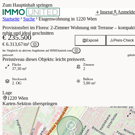
Zum Hauptinhalt springen
Inserat
Anmelde
Grundriss
 / 9
Startseite
Suche
Etagenwohnung in 1220 Wien
Provisionsfrei im Florea: 2-Zimmer Wohnung mit Terrasse – kompakt
ruhig und ideal geschnitten
€ 235.500
Exposé
Preis-Check
€ 6.313,67/m²
Im Vergleich zu aktiven Angeboten auf IMMOunited.com
preiswert
gehob
Preisniveau dieses Objekts: leicht preiswert.
Fläche
Zimmer
37,30 m²
2
Stockwerk
Balkon
2. OG
5,90 m²
Lage
1220 Wien
Karten-Sektion überspringen