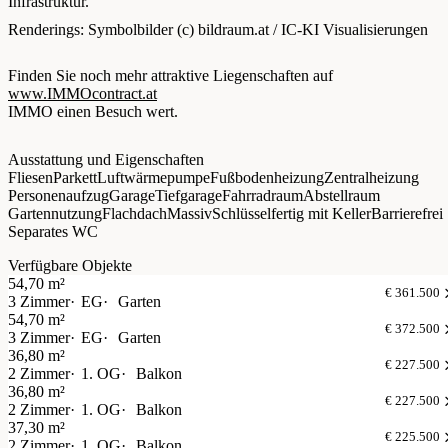
Infrastruktur.
Renderings: Symbolbilder (c) bildraum.at / IC-KI Visualisierungen
Finden Sie noch mehr attraktive Liegenschaften auf
www.IMMOcontract.at
IMMO einen Besuch wert.
Ausstattung und Eigenschaften
Fliesen
Parkett
Luftwärmepumpe
Fußbodenheizung
Zentralheizung
Personenaufzug
Garage
Tiefgarage
Fahrradraum
Abstellraum
Gartennutzung
Flachdach
Massiv
Schlüsselfertig mit Keller
Barrierefrei
Separates WC
Verfügbare Objekte
54,70 m²
€ 361.500
3 Zimmer
EG
Garten
54,70 m²
€ 372.500
3 Zimmer
EG
Garten
36,80 m²
€ 227.500
2 Zimmer
1. OG
Balkon
36,80 m²
€ 227.500
2 Zimmer
1. OG
Balkon
37,30 m²
€ 225.500
2 Zimmer
1. OG
Balkon