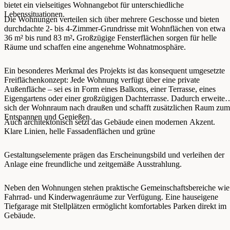
bietet ein vielseitiges Wohnangebot für unterschiedliche
Lebenssituationen.
Die Wohnungen verteilen sich über mehrere Geschosse und bieten
durchdachte 2- bis 4-Zimmer-Grundrisse mit Wohnflächen von etwa
36 m² bis rund 83 m²
.
Großzügige Fensterflächen sorgen für helle
Räume und schaffen eine angenehme Wohnatmosphäre.
Ein besonderes Merkmal des Projekts ist das konsequent umgesetzte
Freiflächenkonzept: Jede Wohnung verfügt über eine private
Außenfläche – sei es in Form eines Balkons, einer Terrasse, eines
Eigengartens oder einer großzügigen Dachterrasse. Dadurch erweitert
sich der Wohnraum nach draußen und schafft zusätzlichen Raum zum
Entspannen und Genießen.
Auch architektonisch setzt das Gebäude einen modernen Akzent.
Klare Linien, helle Fassadenflächen und grüne
Gestaltungselemente prägen das Erscheinungsbild und verleihen der
Anlage eine freundliche und zeitgemäße Ausstrahlung.
Neben den Wohnungen stehen praktische Gemeinschaftsbereiche wie
Fahrrad- und Kinderwagenräume zur Verfügung. Eine hauseigene
Tiefgarage mit Stellplätzen ermöglicht komfortables Parken direkt im
Gebäude.