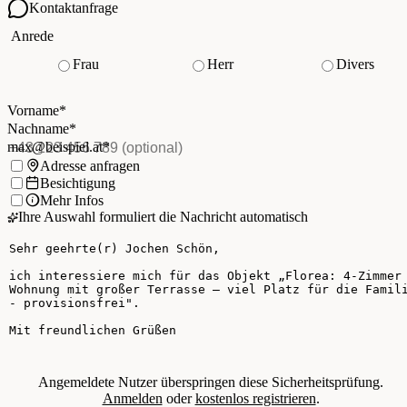
Kontaktanfrage
Ihre Kontaktdaten
Anrede
Frau
Herr
Divers
Vorname
*
(Pflichtfeld)
Nachname
*
(Pflichtfeld)
Vorname
*
E-Mail
*
(Pflichtfeld)
Nachname
*
Telefon
(optional)
max@beispiel.at
*
Ich möchte:
Adresse anfragen
Besichtigung
Mehr Infos
Ihre Auswahl formuliert die Nachricht automatisch
Ihre Nachricht
Angemeldete Nutzer überspringen diese Sicherheitsprüfung.
Anmelden
oder
kostenlos registrieren
.