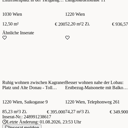
zentral im 3. Bezirk
1030 Wien
1220 Wien
12,50 m²
52,20 m²
2 Zi.
€ 200
€ 936,57
Ähnliche Inserate
Ruhig wohnen zwischen Kagraner
Besser wohnen nahe der Lobau:
Platz und Alte Donau - Toll
Erstbezug-Maisonette mit Balkon
geschnittene Neubau-Wohnung
& Stellplatz
mit Balkon in familiärer Anlage!
1220 Wien, Saikogasse 9
1220 Wien, Telephonweg 261
85,23 m²
3 Zi.
74,27 m²
3 Zi.
€ 395.000
€ 349.900
Inserat-Nr.: 248991238617
Letzte Änderung: 01.08.2026, 23:53 Uhr
Inserat melden