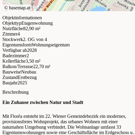
©
basemap.at
Objektinformationen
Objekttyp
Etagenwohnung
Nutzfläche
82,90 m²
Zimmer
4
Stockwerk
2. OG
von 4
Eigentumsform
Wohnungseigentum
Verfügbar ab
2028
Badezimmer
2
Kellerfläche
3,50 m²
Balkon/Terrasse
22,70 m²
Bauweise
Neubau
Zustand
Erstbezug
Baujahr
2025
Beschreibung
Ein Zuhause zwischen Natur und Stadt
Mit Floréa entsteht im 22. Wiener Gemeindebezirk ein modernes,
provisionsfreies Wohnprojekt, das urbanes Wohnen mit einer
naturnahen Umgebung verbindet. Die Wohnanlage umfasst 33
Eigentumswohnungen sowie eine Geschäftsfläche im Erdgeschoss u