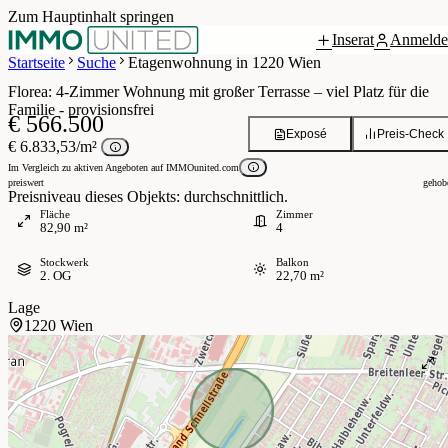
Zum Hauptinhalt springen
Inserat
Anmelde
Grundriss
0 / 12
Startseite
Suche
Etagenwohnung in 1220 Wien
Florea: 4-Zimmer Wohnung mit großer Terrasse – viel Platz für die
Familie - provisionsfrei
€ 566.500
Exposé
Preis-Check
€ 6.833,53/m²
Im Vergleich zu aktiven Angeboten auf IMMOunited.com
preiswert
gehob
Preisniveau dieses Objekts: durchschnittlich.
Fläche
Zimmer
82,90 m²
4
Stockwerk
Balkon
2. OG
22,70 m²
Lage
1220 Wien