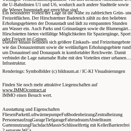
die U-Bahnlinien U1 und U6, wodurch auch andere Stadtteile sowie
die Wiener Innenstadt gut erreichbar sind.
Ein besonderer Vorteil der Lage ist die Nähe zu zahlreichen Grün- un
Freizeitflächen. Der Hirschstettner Badeteich zählt zu den beliebten
Erholungsgebieten der Donaustadt und lädt zu entspannten Stunden
am Wasser ein. Auch Parks und Grünanlagen sowie die Blumengärte
Hirschstetten bieten vielfältige Möglichkeiten für Spaziergänge, Sport
oder Freizeit im Grünen.
Darüber hinaus befinden sich größere Einkaufs- und Freizeitangebote
wie das Donauzentrum sowie die weitläufigen Erholungsgebiete rund
um Donauinsel und Donaupark in komfortabler Reichweite. Damit
verbindet die Lage naturnahe Ruhe mit den Vorteilen einer urbanen
Infrastruktur.
Renderings: Symbolbilder (c) bildraum.at / IC-KI Visualisierungen
Finden Sie noch mehr attraktive Liegenschaften auf
www.IMMOcontract.at
IMMO einen Besuch wert.
Ausstattung und Eigenschaften
Fliesen
Parkett
Luftwärmepumpe
Fußbodenheizung
Zentralheizung
Personenaufzug
Garage
Tiefgarage
Fahrradraum
Abstellraum
Gartennutzung
Flachdach
Massiv
Schlüsselfertig mit Keller
Barrierefrei
2 separate WCs