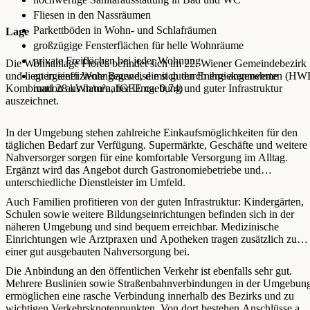
Fliesen in den Nassräumen
Parkettböden in Wohn- und Schlafräumen
Lage
großzügige Fensterflächen für helle Wohnräume
private Freiflächen bei jeder Wohnung
Die Wohnanlage Floréa befindet sich im 22. Wiener Gemeindebezirk
und liegt in einer Wohngegend, die sich durch ihre angenehme
energieeffiziente Bauweise mit guten Energiekennwerten (H
Kombination aus naturnaher Umgebung und guter Infrastruktur
rund 28 kWh/m²a, fGEE ca. 0,74)
auszeichnet.
In der Umgebung stehen zahlreiche Einkaufsmöglichkeiten für den
täglichen Bedarf zur Verfügung. Supermärkte, Geschäfte und weitere
Nahversorger sorgen für eine komfortable Versorgung im Alltag.
Ergänzt wird das Angebot durch Gastronomiebetriebe und
unterschiedliche Dienstleister im Umfeld.
Auch Familien profitieren von der guten Infrastruktur: Kindergärten,
Schulen sowie weitere Bildungseinrichtungen befinden sich in der
näheren Umgebung und sind bequem erreichbar. Medizinische
Einrichtungen wie Arztpraxen und Apotheken tragen zusätzlich zu
einer gut ausgebauten Nahversorgung bei.
Die Anbindung an den öffentlichen Verkehr ist ebenfalls sehr gut.
Mehrere Buslinien sowie Straßenbahnverbindungen in der Umgebun
ermöglichen eine rasche Verbindung innerhalb des Bezirks und zu
wichtigen Verkehrsknotenpunkten. Von dort bestehen Anschlüsse an