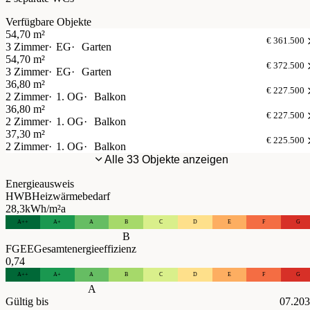
Verfügbare Objekte
54,70 m²
€ 361.500
3 Zimmer
EG
Garten
54,70 m²
€ 372.500
3 Zimmer
EG
Garten
36,80 m²
€ 227.500
2 Zimmer
1. OG
Balkon
36,80 m²
€ 227.500
2 Zimmer
1. OG
Balkon
37,30 m²
€ 225.500
2 Zimmer
1. OG
Balkon
Alle 33 Objekte anzeigen
Energieausweis
HWB
Heizwärmebedarf
28,3
kWh/m²a
A++
A+
A
B
C
D
E
F
G
B
FGEE
Gesamtenergieeffizienz
0,74
A++
A+
A
B
C
D
E
F
G
A
Gültig bis
07.20