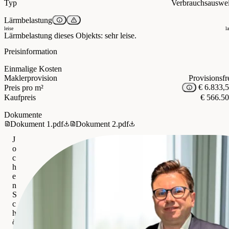
Typ
Verbrauchsauswe
Lärmbelastung
leise
l
Lärmbelastung dieses Objekts: sehr leise.
Preisinformation
Einmalige Kosten
Maklerprovision
Provisionsfr
€ 6.833,
Preis pro m²
Kaufpreis
€ 566.5
Dokumente
Dokument 1.pdf
Dokument 2.pdf
J
o
c
h
e
n
S
c
h
ö