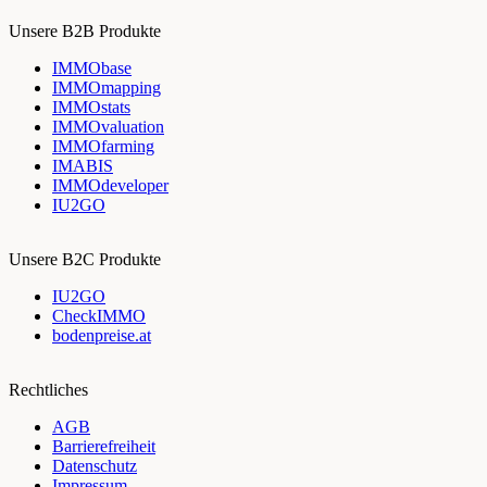
Unsere B2B Produkte
IMMObase
IMMOmapping
IMMOstats
IMMOvaluation
IMMOfarming
IMABIS
IMMOdeveloper
IU2GO
Unsere B2C Produkte
IU2GO
CheckIMMO
bodenpreise.at
Rechtliches
AGB
Barrierefreiheit
Datenschutz
Impressum