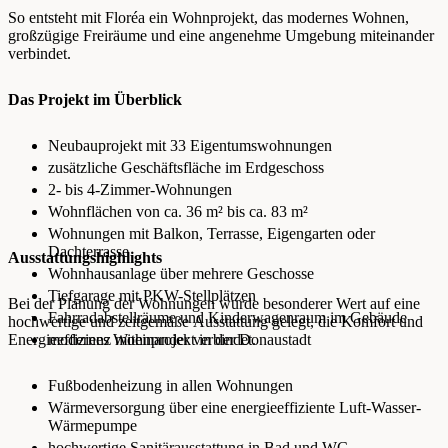
So entsteht mit Floréa ein Wohnprojekt, das modernes Wohnen,
großzügige Freiräume und eine angenehme Umgebung miteinander
verbindet.
Das Projekt im Überblick
Neubauprojekt mit 33 Eigentumswohnungen
zusätzliche Geschäftsfläche im Erdgeschoss
2- bis 4-Zimmer-Wohnungen
Wohnflächen von ca. 36 m² bis ca. 83 m²
Wohnungen mit Balkon, Terrasse, Eigengarten oder
Dachterrasse
Ausstattungshighlights
Wohnhausanlage über mehrere Geschosse
Tiefgarage mit PKW-Stellplätzen
Bei der Planung der Wohnungen wurde besonderer Wert auf eine
Fahrradabstellräume und Kinderwagenraum im Gebäude
hochwertige und zeitgemäße Ausstattung gelegt, die Komfort und
Energieeffizienz miteinander verbindet.
modernes Wohnprojekt in der Donaustadt
Fußbodenheizung in allen Wohnungen
Wärmeversorgung über eine energieeffiziente Luft-Wasser-
Wärmepumpe
hochwertige Sanitärausstattung in Bad und WC