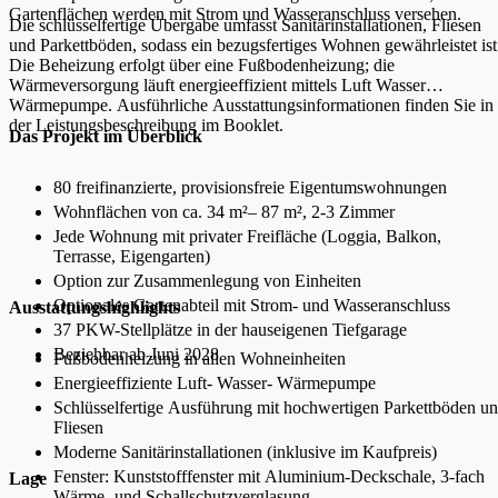
Gartenflächen werden mit Strom und Wasseranschluss versehen.
Die schlüsselfertige Übergabe umfasst Sanitärinstallationen, Fliesen
und Parkettböden, sodass ein bezugsfertiges Wohnen gewährleistet ist
Die Beheizung erfolgt über eine Fußbodenheizung; die
Wärmeversorgung läuft energieeffizient mittels Luft Wasser
Wärmepumpe. Ausführliche Ausstattungsinformationen finden Sie in
der Leistungsbeschreibung im Booklet.
Das Projekt im Überblick
80 freifinanzierte, provisionsfreie Eigentumswohnungen
Wohnflächen von ca. 34 m²– 87 m², 2-3 Zimmer
Jede Wohnung mit privater Freifläche (Loggia, Balkon,
Terrasse, Eigengarten)
Option zur Zusammenlegung von Einheiten
Optionales Gartenabteil mit Strom- und Wasseranschluss
Ausstattungshighlights
37 PKW-Stellplätze in der hauseigenen Tiefgarage
Beziehbar ab Juni 2028
Fußbodenheizung in allen Wohneinheiten
Energieeffiziente Luft- Wasser- Wärmepumpe
Schlüsselfertige Ausführung mit hochwertigen Parkettböden u
Fliesen
Moderne Sanitärinstallationen (inklusive im Kaufpreis)
Fenster: Kunststofffenster mit Aluminium‑Deckschale, 3‑fach
Lage
Wärme‑ und Schallschutzverglasung.