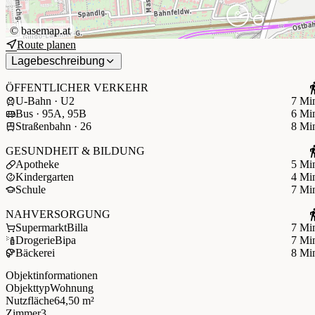
©
basemap.at
Route planen
Lagebeschreibung
ÖFFENTLICHER VERKEHR
U-Bahn · U2
7 Mi
Bus · 95A, 95B
6 Mi
Straßenbahn · 26
8 Mi
GESUNDHEIT & BILDUNG
Apotheke
5 Mi
Kindergarten
4 Mi
Schule
7 Mi
NAHVERSORGUNG
Supermarkt
Billa
7 Mi
Drogerie
Bipa
7 Mi
Bäckerei
8 Mi
Objektinformationen
Objekttyp
Wohnung
Nutzfläche
64,50 m²
Zimmer
3