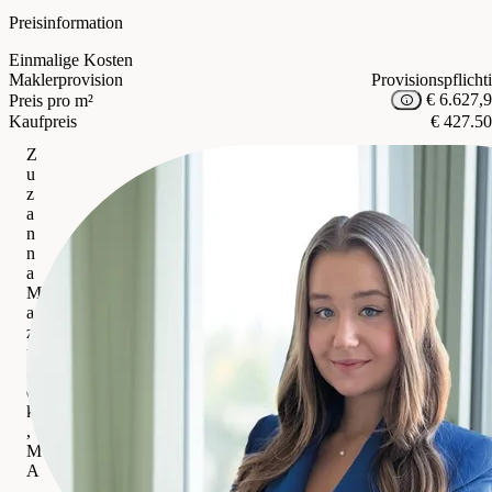
Preisinformation
Einmalige Kosten
Maklerprovision
Provisionspflicht
€ 6.627,
Preis pro m²
Kaufpreis
€ 427.5
Z
u
z
a
n
n
a
M
a
z
u
r
e
k
,
M
A
IMMOcontract Immobilien Vermittlung GmbH