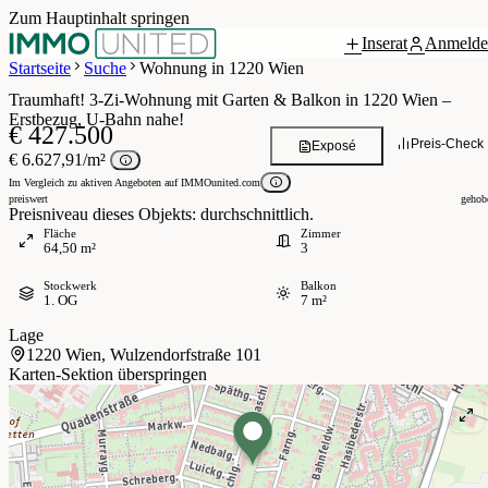
Zum Hauptinhalt springen
Inserat
Anmelde
Grundriss
0 / 11
Startseite
Suche
Wohnung in 1220 Wien
Traumhaft! 3-Zi-Wohnung mit Garten & Balkon in 1220 Wien –
Erstbezug, U-Bahn nahe!
€ 427.500
Preis-Check
Exposé
€ 6.627,91/m²
Im Vergleich zu aktiven Angeboten auf IMMOunited.com
preiswert
gehob
Preisniveau dieses Objekts: durchschnittlich.
Fläche
Zimmer
64,50 m²
3
Stockwerk
Balkon
1. OG
7 m²
Lage
1220 Wien, Wulzendorfstraße 101
Karten-Sektion überspringen