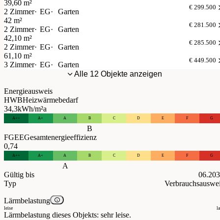
39,60 m²
€ 299.500
2 Zimmer
EG
Garten
42 m²
€ 281.500
2 Zimmer
EG
Garten
42,10 m²
€ 285.500
2 Zimmer
EG
Garten
61,10 m²
€ 449.500
3 Zimmer
EG
Garten
Alle 12 Objekte anzeigen
Energieausweis
HWB
Heizwärmebedarf
34,3
kWh/m²a
A++
A+
A
B
C
D
E
F
G
B
FGEE
Gesamtenergieeffizienz
0,74
A++
A+
A
B
C
D
E
F
G
A
Gültig bis
06.20
Typ
Verbrauchsauswe
Lärmbelastung
leise
l
Lärmbelastung dieses Objekts: sehr leise.