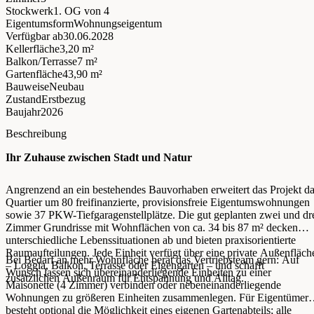
Stockwerk
1. OG
von 4
Eigentumsform
Wohnungseigentum
Verfügbar ab
30.06.2028
Kellerfläche
3,20 m²
Balkon/Terrasse
7 m²
Gartenfläche
43,90 m²
Bauweise
Neubau
Zustand
Erstbezug
Baujahr
2026
Beschreibung
Ihr Zuhause zwischen Stadt und Natur
Angrenzend an ein bestehendes Bauvorhaben erweitert das Projekt d
Quartier um 80 freifinanzierte, provisionsfreie Eigentumswohnungen
sowie 37 PKW-Tiefgaragenstellplätze. Die gut geplanten zwei und dr
Zimmer Grundrisse mit Wohnflächen von ca. 34 bis 87 m² decken
unterschiedliche Lebenssituationen ab und bieten praxisorientierte
Raumaufteilungen. Jede Einheit verfügt über eine private Außenfläch
Bei Bedarf an mehr Wohnfläche berät das Vertriebsteam gern: Auf
– Loggia, Balkon, Terrasse oder Eigengarten – und schafft
Wunsch lassen sich übereinanderliegende Einheiten zu einer
zusätzlichen Außenraum für Entspannung und Alltag.
Maisonette (4 Zimmer) verbinden oder nebeneinanderliegende
Wohnungen zu größeren Einheiten zusammenlegen. Für Eigentümer
besteht optional die Möglichkeit eines eigenen Gartenabteils; alle