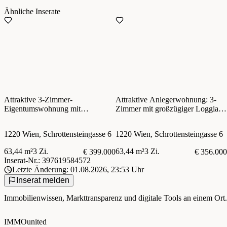
Ähnliche Inserate
Attraktive 3-Zimmer-
Attraktive Anlegerwohnung: 3-
Eigentumswohnung mit
Zimmer mit großzügiger Loggia in
großzügiger Loggia in Ruhelage
Ruhelage nahe Kagraner Platz!
nahe Kagraner Platz!
1220 Wien, Schrottensteingasse 6
1220 Wien, Schrottensteingasse 6
PROVISIONSFREI!
63,44 m²
3 Zi.
63,44 m²
3 Zi.
€ 399.000
€ 356.000
Inserat-Nr.: 397619584572
Letzte Änderung: 01.08.2026, 23:53 Uhr
Inserat melden
Immobilienwissen, Markttransparenz und digitale Tools an einem Ort.
IMMOunited