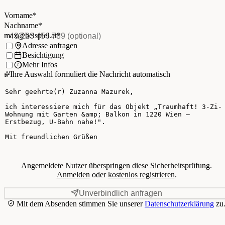
Vorname
*
(Pflichtfeld)
Nachname
*
(Pflichtfeld)
Vorname
*
E-Mail
*
(Pflichtfeld)
Nachname
*
Telefon
(optional)
max@beispiel.at
*
Ich möchte:
Adresse anfragen
Besichtigung
Mehr Infos
Ihre Auswahl formuliert die Nachricht automatisch
Ihre Nachricht
Angemeldete Nutzer überspringen diese Sicherheitsprüfung.
Anmelden
oder
kostenlos registrieren
.
Unverbindlich anfragen
Mit dem Absenden stimmen Sie unserer
Datenschutzerklärung
zu