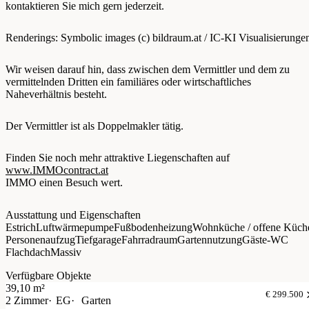
kontaktieren Sie mich gern jederzeit.
Renderings: Symbolic images (c) bildraum.at / IC-KI Visualisierunge
Wir weisen darauf hin, dass zwischen dem Vermittler und dem zu
vermittelnden Dritten ein familiäres oder wirtschaftliches
Naheverhältnis besteht.
Der Vermittler ist als Doppelmakler tätig.
Finden Sie noch mehr attraktive Liegenschaften auf
www.IMMOcontract.at
IMMO einen Besuch wert.
Ausstattung und Eigenschaften
Estrich
Luftwärmepumpe
Fußbodenheizung
Wohnküche / offene Küch
Personenaufzug
Tiefgarage
Fahrradraum
Gartennutzung
Gäste-WC
Flachdach
Massiv
Verfügbare Objekte
39,10 m²
€ 299.500
2 Zimmer
EG
Garten