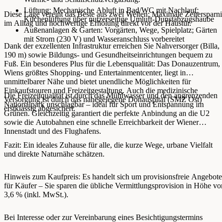
Lüftung: Mechanische Abluft in Bad/WC mit Nachlauf;
Diese Lage vereint das Beste aus zwei Welten: Maximale Zeitersparni
Küchenlüftung über nutzerseitige Umluft‑Dunstabzugshaube
im Alltag und hochwertige Erholung direkt vor der Haustür.
Außenanlagen & Garten: Vorgärten, Wege, Spielplatz; Gärten
mit Strom (230 V) und Wasseranschluss vorbereitet
Dank der exzellenten Infrastruktur erreichen Sie Nahversorger (Billa,
190 m) sowie Bildungs- und Gesundheitseinrichtungen bequem zu
Fuß. Ein besonderes Plus für die Lebensqualität: Das Donauzentrum,
Wiens größtes Shopping- und Entertainmentcenter, liegt in
unmittelbarer Nähe und bietet unendliche Möglichkeiten für
Einkaufstouren und Freizeitgestaltung. Auch die medizinische
Die Freizeitqualität ist durch das Mühlwasser und den angrenzenden
Versorgung ist durch das nahegelegene Donauspital (SMZ Ost)
Nationalpark unschlagbar – ideal für Sport und Entspannung im
erstklassig abgesichert.
Grünen. Gleichzeitig garantiert die perfekte Anbindung an die U2
sowie die Autobahnen eine schnelle Erreichbarkeit der Wiener
Innenstadt und des Flughafens.
Fazit: Ein ideales Zuhause für alle, die kurze Wege, urbane Vielfalt
und direkte Naturnähe schätzen.
Hinweis zum Kaufpreis: Es handelt sich um provisionsfreie Angebote
für Käufer – Sie sparen die übliche Vermittlungsprovision in Höhe vo
3,6 % (inkl. MwSt.).
Bei Interesse oder zur Vereinbarung eines Besichtigungstermins