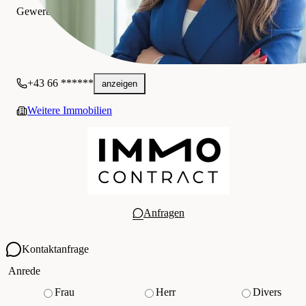
Gewerblich
+43 66 ******
anzeigen
Weitere Immobilien
Anfragen
Kontaktanfrage
Ihre Kontaktdaten
Anrede
Frau
Herr
Divers