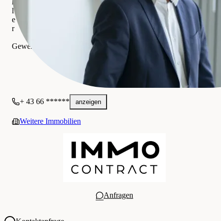
h
l
e
r
IMMOcontract Immobilien Vermittlung GmbH
Gewerblich
+ 43 66 ******
anzeigen
Weitere Immobilien
Anfragen