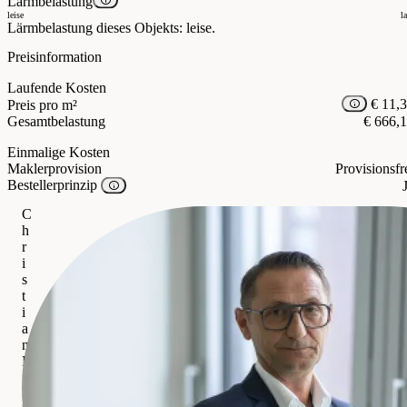
Lärmbelastung
leise
l
Lärmbelastung dieses Objekts: leise.
Preisinformation
Laufende Kosten
€ 11,
Preis pro m²
Gesamtbelastung
€ 666,
Einmalige Kosten
Maklerprovision
Provisionsfr
Bestellerprinzip
C
h
r
i
s
t
i
a
n
P
i
c