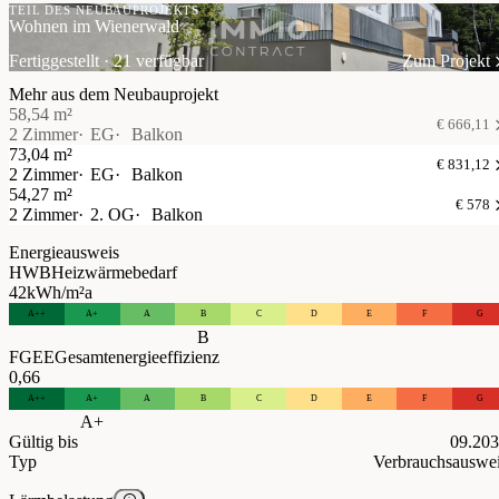
TEIL DES NEUBAUPROJEKTS
Wohnen im Wienerwald
Fertiggestellt · 21 verfügbar
Zum Projekt
Mehr aus dem Neubauprojekt
58,54 m²
€ 666,11
2 Zimmer
EG
Balkon
73,04 m²
€ 831,12
2 Zimmer
EG
Balkon
54,27 m²
€ 578
2 Zimmer
2. OG
Balkon
Energieausweis
HWB
Heizwärmebedarf
42
kWh/m²a
A++
A+
A
B
C
D
E
F
G
B
FGEE
Gesamtenergieeffizienz
0,66
A++
A+
A
B
C
D
E
F
G
A+
Gültig bis
09.20
Typ
Verbrauchsauswe