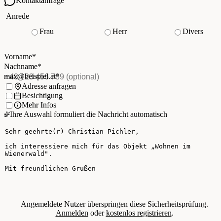
Kontaktanfrage
Ihre Kontaktdaten
Anrede
Frau
Herr
Divers
Vorname
*
(Pflichtfeld)
Nachname
*
(Pflichtfeld)
Vorname
*
E-Mail
*
(Pflichtfeld)
Nachname
*
Telefon
(optional)
max@beispiel.at
*
Ich möchte:
Adresse anfragen
Besichtigung
Mehr Infos
Ihre Auswahl formuliert die Nachricht automatisch
Ihre Nachricht
Angemeldete Nutzer überspringen diese Sicherheitsprüfung.
Anmelden
oder
kostenlos registrieren
.