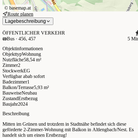
©
basemap.at
Route planen
Lagebeschreibung
ÖFFENTLICHER VERKEHR
Bus · 456, 457
5 Mi
Objektinformationen
Objekttyp
Wohnung
Nutzfläche
58,54 m²
Zimmer
2
Stockwerk
EG
Verfügbar ab
ab sofort
Badezimmer
1
Balkon/Terrasse
5,93 m²
Bauweise
Neubau
Zustand
Erstbezug
Baujahr
2024
Beschreibung
Mitten im Grünen und trotzdem in Stadtnähe befindet sich diese
geförderte 2-Zimmer-Wohnung mit Balkon in Altlengbach/Nest. Es
handelt sich um einen Erstbezug!