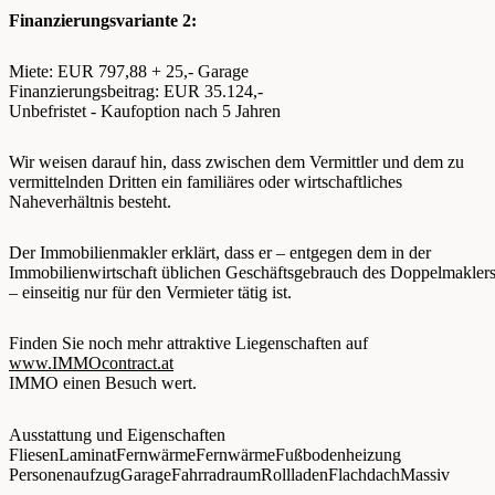
Finanzierungsvariante 2:
Miete: EUR 797,88 + 25,- Garage
Finanzierungsbeitrag: EUR 35.124,-
Unbefristet - Kaufoption nach 5 Jahren
Wir weisen darauf hin, dass zwischen dem Vermittler und dem zu
vermittelnden Dritten ein familiäres oder wirtschaftliches
Naheverhältnis besteht.
Der Immobilienmakler erklärt, dass er – entgegen dem in der
Immobilienwirtschaft üblichen Geschäftsgebrauch des Doppelmakler
– einseitig nur für den Vermieter tätig ist.
Finden Sie noch mehr attraktive Liegenschaften auf
www.IMMOcontract.at
IMMO einen Besuch wert.
Ausstattung und Eigenschaften
Fliesen
Laminat
Fernwärme
Fernwärme
Fußbodenheizung
Personenaufzug
Garage
Fahrradraum
Rollladen
Flachdach
Massiv