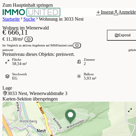
Zum Hauptinhalt springen
Inserat
Anmelde
 / 12
Startseite
Suche
Wohnung in 3033 Nest
Wohnen im Wienerwald
€ 666,11
Exposé
€ 11,38/m²
Im Vergleich zu aktiven Angeboten auf IMMOunited.com
preiswert
gehob
Preisniveau dieses Objekts: preiswert.
Fläche
Zimmer
58,54 m²
2
Stockwerk
Balkon
EG
5,93 m²
Lage
3033 Nest, Wienerwaldstraße 3
Karten-Sektion überspringen