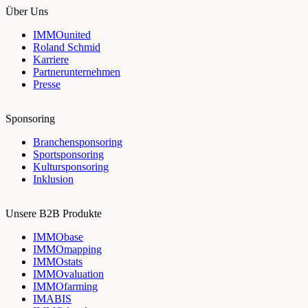
Über Uns
IMMOunited
Roland Schmid
Karriere
Partnerunternehmen
Presse
Sponsoring
Branchensponsoring
Sportsponsoring
Kultursponsoring
Inklusion
Unsere B2B Produkte
IMMObase
IMMOmapping
IMMOstats
IMMOvaluation
IMMOfarming
IMABIS