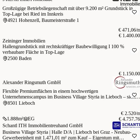
Großzügige Betriebsliegenschaft mit über 9.200 m² Grundstück in
Top-Lage bei Ried im Innkreis
4921 Hohenzell, Baumeisterstraße 1
€ 471,06/
€ 1.400.0
Zeininger Immobilien
Hallengrundstück mit rechtskräftiger Baubewilligung I 100 %
verbaubare Fläche in Top-Lage
2500 Baden
€ 1.150.0
Alexander Ringsmuth GmbH
Flexible Premiumflächen in einem hochwertigen
Unternehmenscampus im Business Village Styria in Lieboch – sicher
Sie sich jetzt Ihre Fläche für Ihr erfolgreiches Business!
8501 Lieboch
€ 2.520/
1.888
m²
EG
€ 4.757.7
Schantl ITH Immobilientreuhand GmbH
Business Village Styria | Halle D/A | Lieboch bei Graz - Neubau-
Gewerbeeinheit mit 1.471,01 m² zum Kauf – Eigentum mit