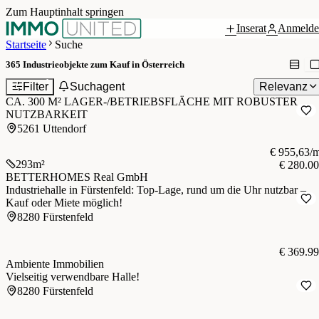
Zum Hauptinhalt springen
Inserat
Anmelde
Startseite
Suche
365
Industrieobjekte zum Kauf in Österreich
1
Filter
Suchagent
Relevanz
CA. 300 M² LAGER-/BETRIEBSFLÄCHE MIT ROBUSTER
NUTZBARKEIT
5261 Uttendorf
€ 955,63/
293
m²
€ 280.0
BETTERHOMES Real GmbH
Industriehalle in Fürstenfeld: Top-Lage, rund um die Uhr nutzbar –
Kauf oder Miete möglich!
8280 Fürstenfeld
€ 369.9
Ambiente Immobilien
Vielseitig verwendbare Halle!
8280 Fürstenfeld