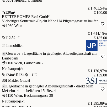
5261 Helpfau-Uttendorf
€ 1.461,54/
130
m²
€ 190.0
BETTERHOMES Real GmbH
Vielseitiges Souterrain-Objekt Nähe U4 Pilgramgasse zu kaufen
1060 Wien
€ 1.644,15/
112,52
m²
€ 185.0
JP Immobilien
Gewerbe- / Lagerfläche in gepflegter Altbauliegenschaft am
Laubepark
1100 Wien, Laubeplatz 2
Neubauprojekt
€ 1.120,97/
124
m²
2
Zi.
1. UG
€ 139.0
3SI Makler GmbH
Lagerfläche in gepflegter Altbauliegenschaft - direkt beim
Meiselmarkt im beliebten 15. Bezirk
1150 Wien, Beckmanngasse 38
Neubauprojekt
€ 1.395,89/