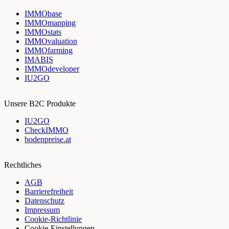
IMMObase
IMMOmapping
IMMOstats
IMMOvaluation
IMMOfarming
IMABIS
IMMOdeveloper
IU2GO
Unsere B2C Produkte
IU2GO
CheckIMMO
bodenpreise.at
Rechtliches
AGB
Barrierefreiheit
Datenschutz
Impressum
Cookie-Richtlinie
Cookie-Einstellungen