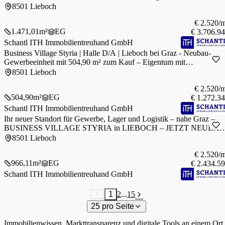
Zukunftsperspektive
8501 Lieboch
€ 2.520/
1.471,01
m²
EG
€ 3.706.9
Schantl ITH Immobilientreuhand GmbH
Business Village Styria | Halle D/A | Lieboch bei Graz - Neubau-
Gewerbeeinheit mit 504,90 m² zum Kauf – Eigentum mit
Zukunftsperspektive
8501 Lieboch
€ 2.520/
504,90
m²
EG
€ 1.272.3
Schantl ITH Immobilientreuhand GmbH
Ihr neuer Standort für Gewerbe, Lager und Logistik – nahe Graz –
BUSINESS VILLAGE STYRIA in LIEBOCH – JETZT NEUBAU
GEWERBEFLÄCHE KAUFEN!
8501 Lieboch
€ 2.520/
966,11
m²
EG
€ 2.434.5
Schantl ITH Immobilientreuhand GmbH
1
2
...
15
25 pro Seite
Immobilienwissen, Markttransparenz und digitale Tools an einem Ort.