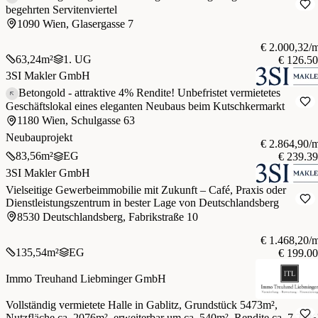
begehrten Servitenviertel
1090 Wien, Glasergasse 7
€ 2.000,32/
63,24
m²
1. UG
€ 126.5
3SI Makler GmbH
Betongold - attraktive 4% Rendite! Unbefristet vermietetes
Geschäftslokal eines eleganten Neubaus beim Kutschkermarkt
1180 Wien, Schulgasse 63
Neubauprojekt
€ 2.864,90/
83,56
m²
EG
€ 239.3
3SI Makler GmbH
Vielseitige Gewerbeimmobilie mit Zukunft – Café, Praxis oder
Dienstleistungszentrum in bester Lage von Deutschlandsberg
8530 Deutschlandsberg, Fabrikstraße 10
€ 1.468,20/
135,54
m²
EG
€ 199.0
Immo Treuhand Liebminger GmbH
Vollständig vermietete Halle in Gablitz, Grundstück 5473m²,
Nutzfläche ca. 2076m², erweiterbar um ca. 540m², Rendite ca. 7,22%