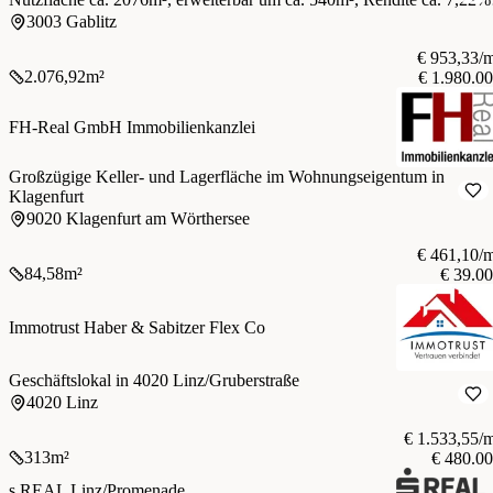
3003 Gablitz
€ 953,33/
2.076,92
m²
€ 1.980.0
FH-Real GmbH Immobilienkanzlei
Großzügige Keller- und Lagerfläche im Wohnungseigentum in
Klagenfurt
9020 Klagenfurt am Wörthersee
€ 461,10/
84,58
m²
€ 39.0
Immotrust Haber & Sabitzer Flex Co
Geschäftslokal in 4020 Linz/Gruberstraße
4020 Linz
€ 1.533,55/
313
m²
€ 480.0
s REAL Linz/Promenade