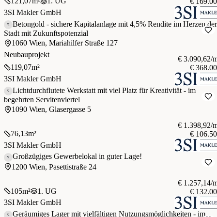
121,07
m²
1. UG
€ 169.0
3SI Makler GmbH
Betongold - sichere Kapitalanlage mit 4,5% Rendite im Herzen der
Stadt mit Zukunftspotenzial
1060 Wien, Mariahilfer Straße 127
Neubauprojekt
€ 3.090,62/
119,07
m²
€ 368.0
3SI Makler GmbH
Lichtdurchflutete Werkstatt mit viel Platz für Kreativität - im
begehrten Servitenviertel
1090 Wien, Glasergasse 5
€ 1.398,92/
76,13
m²
€ 106.5
3SI Makler GmbH
Großzügiges Gewerbelokal in guter Lage!
1200 Wien, Pasettistraße 24
€ 1.257,14/
105
m²
1. UG
€ 132.0
3SI Makler GmbH
Geräumiges Lager mit vielfältigen Nutzungsmöglichkeiten - im