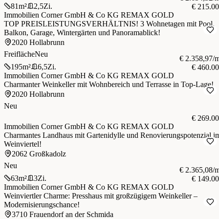
81
m²
2,5
Zi.
€ 215.0
Immobilien Corner GmbH & Co KG REMAX GOLD
TOP PREISLEISTUNGSVERHÄLTNIS! 3 Wohnetagen mit Pool,
Balkon, Garage, Wintergärten und Panoramablick!
2020 Hollabrunn
Freifläche
Neu
€ 2.358,97/
195
m²
6,5
Zi.
€ 460.0
Immobilien Corner GmbH & Co KG REMAX GOLD
Charmanter Weinkeller mit Wohnbereich und Terrasse in Top-Lage!
2020 Hollabrunn
Neu
€ 269.0
Immobilien Corner GmbH & Co KG REMAX GOLD
Charmantes Landhaus mit Gartenidylle und Renovierungspotenzial i
Weinviertel!
2062 Großkadolz
Neu
€ 2.365,08/
63
m²
3
Zi.
€ 149.0
Immobilien Corner GmbH & Co KG REMAX GOLD
Weinviertler Charme: Presshaus mit großzügigem Weinkeller –
Modernisierungschance!
3710 Frauendorf an der Schmida