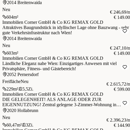
nach Wien!
2014 Breitenwaida
Neu
€ 246,69/
604
m²
€ 149.0
Immobilien Corner GmbH & Co KG REMAX GOLD
Attraktives Baugrundstück in idyllischer Lage ohne Bauzwang - sehr
gute Verkehrsinfrastruktur nach Wien!
2014 Breitenwaida
Neu
€ 247,10/
603
m²
€ 149.0
Immobilien Corner GmbH & Co KG REMAX GOLD
Ländliche Eleganz nahe Wien: Einzigartiges Anwesen mit viel
Privatsphäre, Fitness- und Gästebereich!
2052 Pernersdorf
Freifläche
Neu
€ 2.615,72/
229
m²
5,5
Zi.
€ 599.0
Immobilien Corner GmbH & Co KG REMAX GOLD
DIE GELEGENHEIT! ALS ANLAGE ODER ZUR
EIGENNUTZUNG! Zentral gelegene 3-Zimmer-Wohnung in
Bahnhofsnähe!
2020 Hollabrunn
Neu
€ 2.396,23/
60,47
m²
3
Zi.
€ 144.9