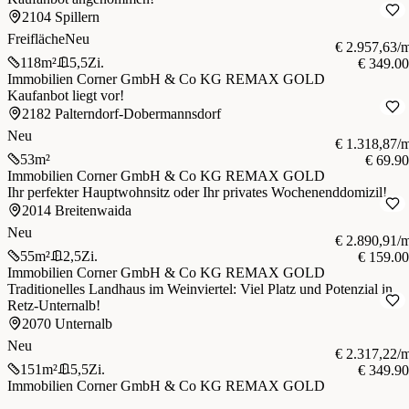
2104 Spillern
Freifläche
Neu
€ 2.957,63/
118
m²
5,5
Zi.
€ 349.0
Immobilien Corner GmbH & Co KG REMAX GOLD
Kaufanbot liegt vor!
2182 Palterndorf-Dobermannsdorf
Neu
€ 1.318,87/
53
m²
€ 69.9
Immobilien Corner GmbH & Co KG REMAX GOLD
Ihr perfekter Hauptwohnsitz oder Ihr privates Wochenenddomizil!
2014 Breitenwaida
Neu
€ 2.890,91/
55
m²
2,5
Zi.
€ 159.0
Immobilien Corner GmbH & Co KG REMAX GOLD
Traditionelles Landhaus im Weinviertel: Viel Platz und Potenzial in
Retz-Unternalb!
2070 Unternalb
Neu
€ 2.317,22/
151
m²
5,5
Zi.
€ 349.9
Immobilien Corner GmbH & Co KG REMAX GOLD