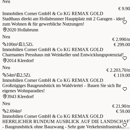
Neu
€ 9.9
Immobilien Corner GmbH & Co KG REMAX GOLD
Stadthaus direkt am Hollabrunner Hauptplatz mit 2 Garagen - ideal
zum Wohnen & für gewerbliche Nutzungen!
2020 Hollabrunn
Neu
€ 2.990/
100
m²
3,5
Zi.
€ 299.0
Immobilien Corner GmbH & Co KG REMAX GOLD
Charmantes Presshaus mit Weinkeller und Entwicklungspotenzial!
2014 Kleedorf
Neu
€ 2.203,70/
54
m²
2,5
Zi.
€ 119.0
Immobilien Corner GmbH & Co KG REMAX GOLD
Großzügiges Baugrundstück im Waldviertel – Bauen Sie sich Ihr
eigenes Wohnparadies!
3943 Kleedorf
Neu
€ 21,90/
2.694
m²
€ 59.0
Immobilien Corner GmbH & Co KG REMAX GOLD
HERRLICHER RUNDUM AUSBLICK AUF DIE LANDSCHAF
- Baugrundstück ohne Bauzwang - Sehr gute Verkehrsinfrastruktur