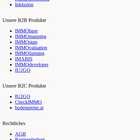
Inklusion
Unsere B2B Produkte
IMMObase
IMMOmapping
IMMOstats
IMMOvaluation
IMMOfarming
IMABIS
IMMOdeveloper
IU2GO
Unsere B2C Produkte
IU2GO
CheckIMMO
bodenpreise.at
Rechtliches
AGB
Barrierefreiheit