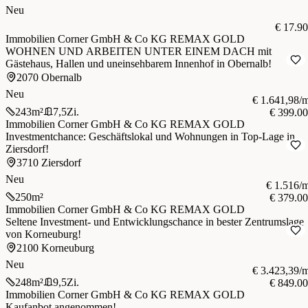
Neu
€ 17.9
Immobilien Corner GmbH & Co KG REMAX GOLD
WOHNEN UND ARBEITEN UNTER EINEM DACH mit
Gästehaus, Hallen und uneinsehbarem Innenhof in Obernalb!
2070 Obernalb
Neu
€ 1.641,98/
243
m²
7,5
Zi.
€ 399.0
Immobilien Corner GmbH & Co KG REMAX GOLD
Investmentchance: Geschäftslokal und Wohnungen in Top-Lage in
Ziersdorf!
3710 Ziersdorf
Neu
€ 1.516/
250
m²
€ 379.0
Immobilien Corner GmbH & Co KG REMAX GOLD
Seltene Investment- und Entwicklungschance in bester Zentrumslage
von Korneuburg!
2100 Korneuburg
Neu
€ 3.423,39/
248
m²
9,5
Zi.
€ 849.0
Immobilien Corner GmbH & Co KG REMAX GOLD
Kaufanbot angenommen!