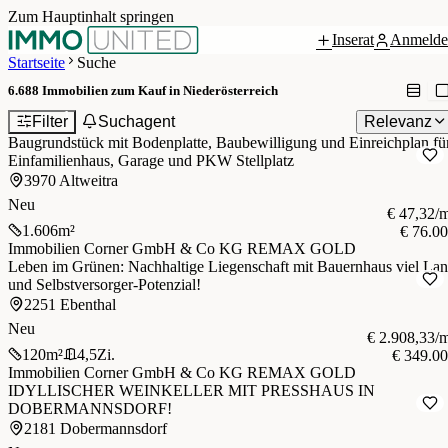
Zum Hauptinhalt springen
Inserat
Anmelde
Startseite
Suche
6.688
Immobilien zum Kauf in Niederösterreich
1
Filter
Suchagent
Relevanz
Baugrundstück mit Bodenplatte, Baubewilligung und Einreichplan fü
Einfamilienhaus, Garage und PKW Stellplatz
3970 Altweitra
Neu
€ 47,32/
1.606
m²
€ 76.0
Immobilien Corner GmbH & Co KG REMAX GOLD
Leben im Grünen: Nachhaltige Liegenschaft mit Bauernhaus viel La
und Selbstversorger-Potenzial!
2251 Ebenthal
Neu
€ 2.908,33/
120
m²
4,5
Zi.
€ 349.0
Immobilien Corner GmbH & Co KG REMAX GOLD
IDYLLISCHER WEINKELLER MIT PRESSHAUS IN
DOBERMANNSDORF!
2181 Dobermannsdorf