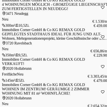
Immobilien Corner GmbH & Co KG REMAX GOLD
4 WOHNUNGEN MÖGLICH - GROßZÜGIGE LIEGENSCHAF
ZUM FERTIGSTELLEN IN NEUDEGG!
3471 Neudegg
Neu
€ 1.530/
300
m²
10,5
Zi.
€ 459.0
Immobilien Corner GmbH & Co KG REMAX GOLD
GEPFLEGTES STADTHAUS IDEAL FÜR JUNG UND ALT-
Wohnen, Mehrgenerationenprojekt, kleine Geschäftsnische oder Büro
im Erdgeschoss
3720 Ravelsbach
Neu
€ 656,86/
350
m²
9,5
Zi.
€ 229.9
Immobilien Corner GmbH & Co KG REMAX GOLD
VERKAUFT!
2020 Hollabrunn
Freifläche
Neu
€ 3.303,45/
145
m²
5
Zi.
€ 479.0
Immobilien Corner GmbH & Co KG REMAX GOLD
WOHNEN IM ZENTRUM! GERÄUMIGE 2 ZIMMER
WOHNUNG MIT 81 m² WOHNFLÄCHE!
2020 Hollabrunn
Neu
€ 2.654,32/