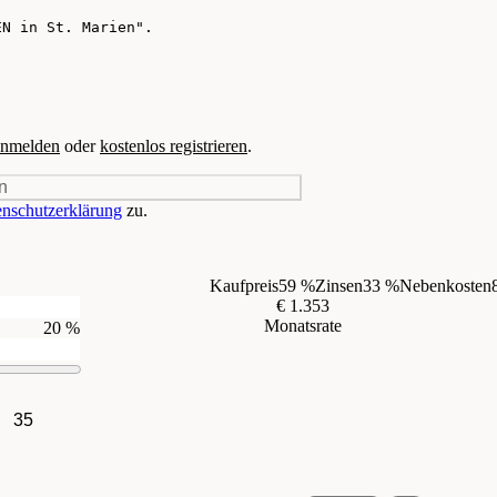
nmelden
oder
kostenlos registrieren
.
n
nschutzerklärung
zu.
Kaufpreis
59 %
Zinsen
33 %
Nebenkosten
€ 1.353
Monatsrate
20 %
35