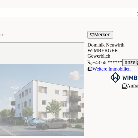
hr
Merken
Dominik Neuwirth
WIMBERGER
Gewerblich
+43 66 ******
anzei
Weitere Immobilien
Anfr