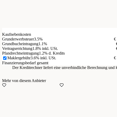
Kaufnebenkosten
Grunderwerbsteuer
3.5%
€
Grundbucheintragung
1.1%
Vertragserrichtung
1.8% inkl. USt.
Pfandrechtseintragung
1.2% d. Kredits
Maklergebühr
3.6% inkl. USt.
€
Finanzierungsbedarf gesamt
Der Kreditrechner liefert eine unverbindliche Berechnung un
Mehr von diesem Anbieter