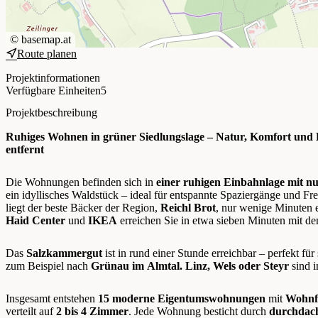
©
basemap.at
Route planen
+
Projektinformationen
−
Verfügbare Einheiten
5
Projektbeschreibung
Ruhiges Wohnen in grüner Siedlungslage – Natur, Komfort und
entfernt
Die Wohnungen befinden sich in
einer ruhigen Einbahnlage mit n
ein idyllisches Waldstück – ideal für entspannte Spaziergänge und Fre
liegt der beste Bäcker der Region,
Reichl Brot
, nur wenige Minuten 
Haid Center
und
IKEA
erreichen Sie in etwa sieben Minuten mit d
Das
Salzkammergut
ist in rund einer Stunde erreichbar – perfekt 
zum Beispiel nach
Grünau im Almtal. Linz, Wels oder Steyr
sind i
Insgesamt entstehen
15 moderne Eigentumswohnungen
mit
Wohnfl
verteilt auf
2 bis 4 Zimmer
. Jede Wohnung besticht durch
durchdach