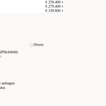
€ 259.400
€ 279.400
€ 339.600
Divers
(Pflichtfeld)
e anfragen
nfos