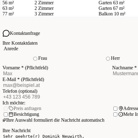
56 m²
2 Zimmer
Garten
63 m²
63 m²
2 Zimmer
Garten
67 m²
77 m²
3 Zimmer
Balkon
10 m²
Kontaktanfrage
Ihre Kontaktdaten
Anrede
Frau
Herr
Vorname
*
(Pflichtfeld)
Nachname
*
E-Mail
*
(Pflichtfeld)
Telefon
(optional)
Ich möchte:
Preis anfragen
Adress
Besichtigung
Mehr I
Ihre Auswahl formuliert die Nachricht automatisch
Ihre Nachricht