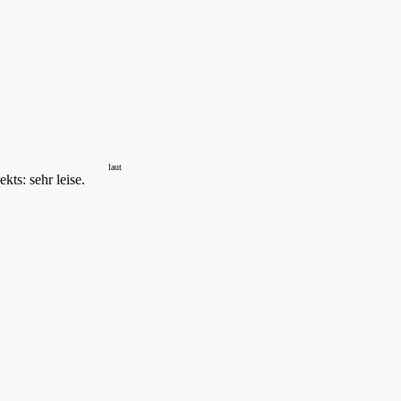
laut
kts: sehr leise.