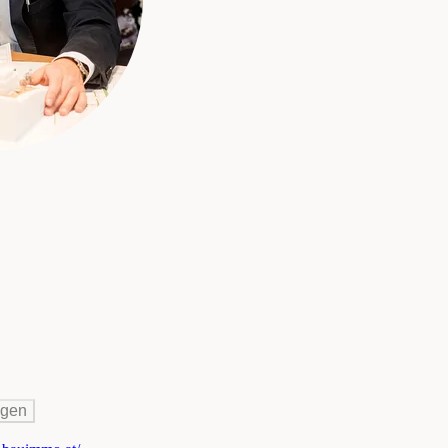
mobilientreuhand GmbH
igen