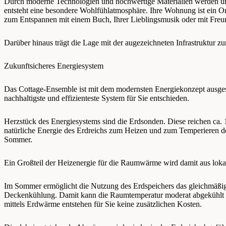
Durch moderne Technologien und hochwertige Materialien werden u
entsteht eine besondere Wohlfühlatmosphäre. Ihre Wohnung ist ein Or
zum Entspannen mit einem Buch, Ihrer Lieblingsmusik oder mit Freun
Darüber hinaus trägt die Lage mit der augezeichneten Infrastruktur 
Zukunftsicheres Energiesystem
Das Cottage-Ensemble ist mit dem modernsten Energiekonzept ausgesta
nachhaltigste und effizienteste System für Sie entschieden.
Herzstück des Energiesystems sind die Erdsonden. Diese reichen ca. 
natürliche Energie des Erdreichs zum Heizen und zum Temperieren
Sommer.
Ein Großteil der Heizenergie für die Raumwärme wird damit aus lo
Im Sommer ermöglicht die Nutzung des Erdspeichers das gleichmäßi
Deckenkühlung. Damit kann die Raumtemperatur moderat abgekühlt w
mittels Erdwärme entstehen für Sie keine zusätzlichen Kosten.