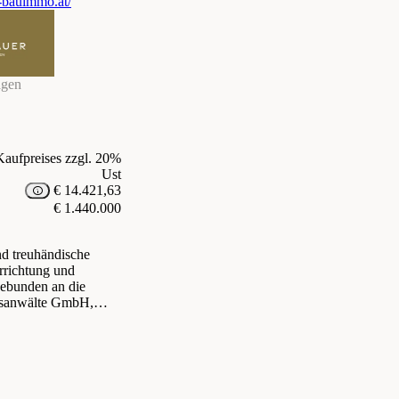
-bauimmo.at/
agen
aufpreises zzgl. 20%
Ust
€ 14.421,63
€ 1.440.000
nd treuhändische
gebunden an die
tsanwälte GmbH,
en. Die Kosten
reises zzgl. 20 %
nd bei
rechtskosten von