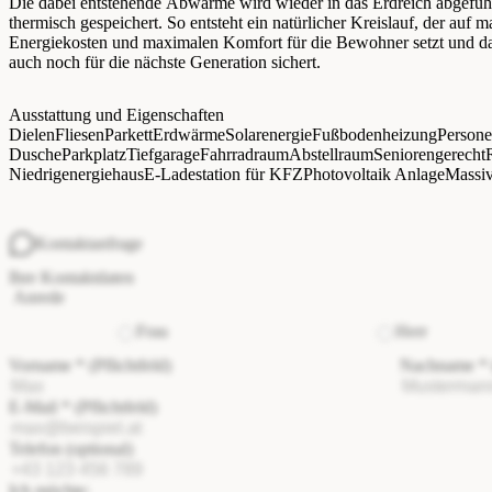
Die dabei entstehende Abwärme wird wieder in das Erdreich abgeführ
thermisch gespeichert. So entsteht ein natürlicher Kreislauf, der auf 
Energiekosten und maximalen Komfort für die Bewohner setzt und d
auch noch für die nächste Generation sichert.
Ausstattung und Eigenschaften
Dielen
Fliesen
Parkett
Erdwärme
Solarenergie
Fußbodenheizung
Person
Dusche
Parkplatz
Tiefgarage
Fahrradraum
Abstellraum
Seniorengerecht
Niedrigenergiehaus
E-Ladestation für KFZ
Photovoltaik Anlage
Massi
Kontaktanfrage
Ihre Kontaktdaten
Anrede
Frau
Herr
Vorname
*
(Pflichtfeld)
Nachname
*
E-Mail
*
(Pflichtfeld)
Telefon
(optional)
Ich möchte: