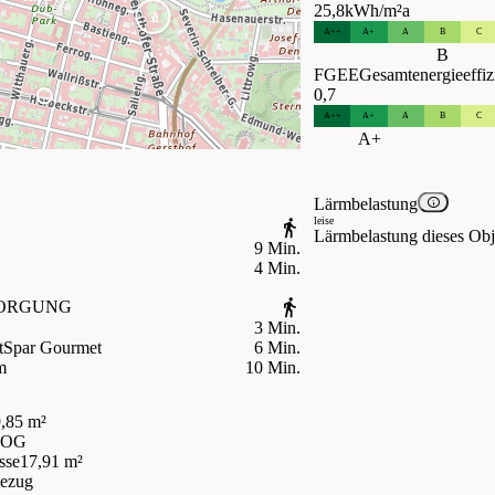
25,8
kWh/m²a
A++
A+
A
B
C
B
FGEE
Gesamtenergieeffiz
0,7
A++
A+
A
B
C
A+
Lärmbelastung
leise
Lärmbelastung dieses Obje
9 Min.
4 Min.
ORGUNG
3 Min.
t
Spar Gourmet
6 Min.
m
10 Min.
,85 m²
 OG
sse
17,91 m²
bezug