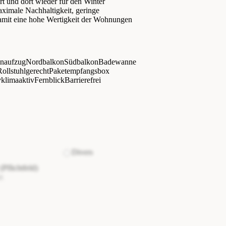
t und dort wieder für den Winter
maximale Nachhaltigkeit, geringe
amit eine hohe Wertigkeit der Wohnungen
enaufzug
Nordbalkon
Südbalkon
Badewanne
Rollstuhlgerecht
Paketempfangsbox
v
klimaaktiv
Fernblick
Barrierefrei
Divers
(Pflichtfeld)