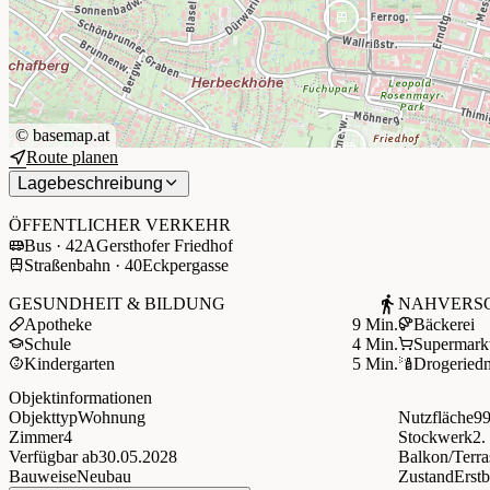
©
basemap.at
Route planen
+
Lagebeschreibung
−
ÖFFENTLICHER VERKEHR
Bus · 42A
Gersthofer Friedhof
Straßenbahn · 40
Eckpergasse
GESUNDHEIT & BILDUNG
NAHVERS
Apotheke
9 Min.
Bäckerei
Schule
4 Min.
Supermark
Kindergarten
5 Min.
Drogerie
d
Objektinformationen
Objekttyp
Wohnung
Nutzfläche
99
Zimmer
4
Stockwerk
2.
Verfügbar ab
30.05.2028
Balkon/Terra
Bauweise
Neubau
Zustand
Erst