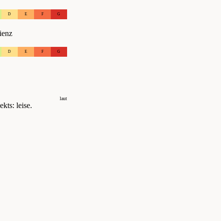
D
E
F
G
ienz
D
E
F
G
laut
kts: leise.