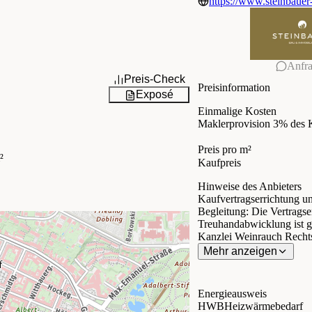
https://www.steinbauer
Anfr
Preis-Check
Preisinformation
Exposé
Einmalige Kosten
Maklerprovision
3% des K
Preis pro m²
²
Kaufpreis
Hinweise des Anbieters
Kaufvertragserrichtung u
Begleitung: Die Vertragserrichtung und
Treuhandabwicklung ist 
Kanzlei Weinrauch Rech
Stubenring 16/2, 1010 Wi
Mehr anzeigen
betragen 1,6 % des Kaufp
USt. sowie Barauslagen u
Fremdfinanzierung Pfand
Energieausweis
0,5% zzgl. 20 % USt.
HWB
Heizwärmebedarf