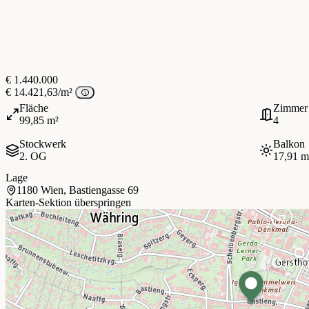
€ 1.440.000
€ 14.421,63/m²
Fläche
Zimmer
99,85 m²
4
Stockwerk
Balkon
2. OG
17,91 m
Lage
1180 Wien, Bastiengasse 69
Karten-Sektion überspringen