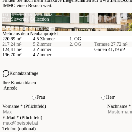
Finden Sie noch mehr attraktive Liegenschaften auf
www.IMMOcontra
IMMO einen Besuch wert.
TEIL DES NEUBAUPROJEKTS
The Sievering Collection
Fertiggestellt · 4 verfügbar
Mehr aus dem Neubauprojekt
220,89 m²
4,5 Zimmer
1. OG
217,24 m²
5 Zimmer
2. OG
Terrasse
27,72 m²
124,41 m²
3 Zimmer
Garten
41,19 m²
196,70 m²
4 Zimmer
Kontaktanfrage
Ihre Kontaktdaten
Anrede
Frau
Herr
Vorname
*
(Pflichtfeld)
Nachname
*
E-Mail
*
(Pflichtfeld)
Telefon
(optional)