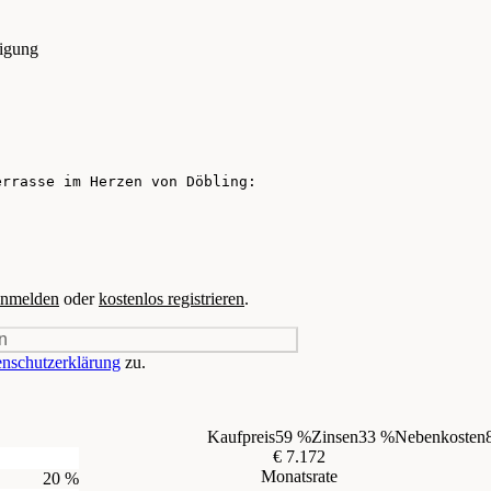
tigung
nmelden
oder
kostenlos registrieren
.
n
nschutzerklärung
zu.
Kaufpreis
59 %
Zinsen
33 %
Nebenkosten
€ 7.172
Monatsrate
20 %