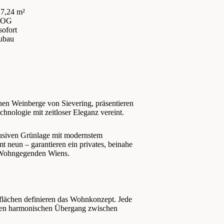
7,24 m²
 OG
sofort
ubau
chen Weinberge von Sievering, präsentieren
chnologie mit zeitloser Eleganz vereint.
klusiven Grünlage mit modernstem
neun – garantieren ein privates, beinahe
en Wohngegenden Wiens.
iflächen definieren das Wohnkonzept. Jede
einen harmonischen Übergang zwischen