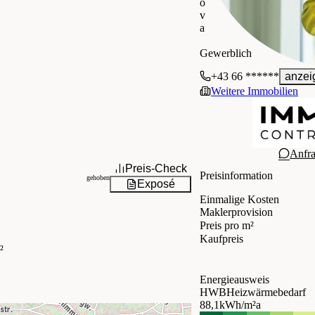
o
v
a
IMMOcontract Immobilie
Gewerblich
+43 66 ******
anzei
Weitere Immobilien
Anfr
Preis-Check
Preisinformation
gehoben
Exposé
Einmalige Kosten
Maklerprovision
Preis pro m²
Kaufpreis
²
Energieausweis
HWB
Heizwärmebedarf
88,1
kWh/m²a