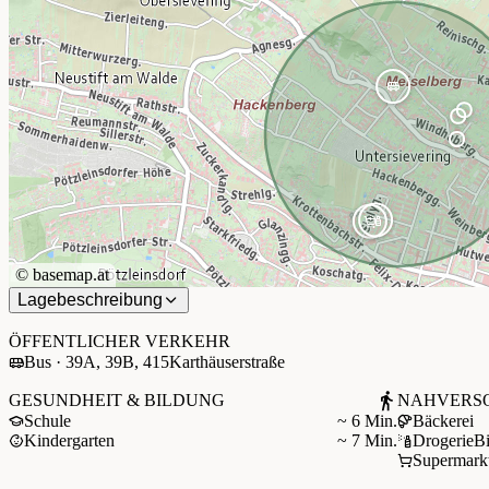
©
basemap.at
Lagebeschreibung
+
−
ÖFFENTLICHER VERKEHR
Bus · 39A, 39B, 415
Karthäuserstraße
GESUNDHEIT & BILDUNG
NAHVERS
Schule
~ 6 Min.
Bäckerei
Kindergarten
~ 7 Min.
Drogerie
B
Supermark