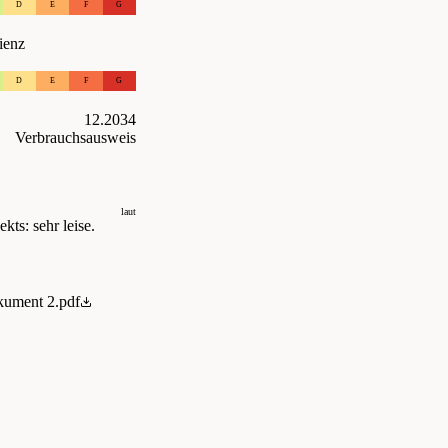
D
E
F
G
ienz
D
E
F
G
12.2034
Verbrauchsausweis
laut
kts: sehr leise.
ument 2.pdf