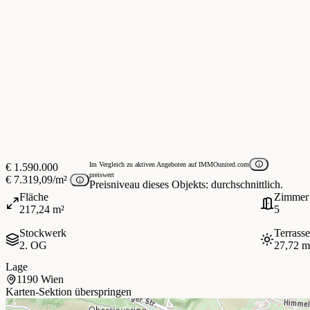
Im Vergleich zu aktiven Angeboten auf IMMOunited.com
€ 1.590.000
preiswert
€ 7.319,09/m²
Preisniveau dieses Objekts: durchschnittlich.
Fläche
Zimmer
217,24 m²
5
Stockwerk
Terrasse
2. OG
27,72 m
Lage
1190 Wien
Karten-Sektion überspringen