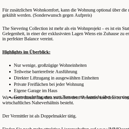
Für zusätzlichen Wohnkomfort, kann die Wohnung optional über die 
gekühlt werden. (Sonderwunsch gegen Aufpreis)
The Sievering Collection ist mehr als ein Wohnprojekt – es ist ein St
Gelegenheit, in einer der exklusivsten Lagen Wiens ein Zuhause zu e
in perfekter Balance vereint.
Highlights im Überblick:
Nur wenige, großzügige Wohneinheiten
Teilweise barrierefreie Ausführung
Direkter Liftzugang in ausgewählten Einheiten
Private Freiflächen bei jeder Wohnung
Eigene Garage im Haus
Gemeinschaftsgarten samt Terrasse mit Aussicht über Sievering
Wir weisen darauf hin, dass zwischen dem Vermittler und dem zu vermi
wirtschaftliches Naheverhältnis besteht.
Der Vermittler ist als Doppelmakler tätig.