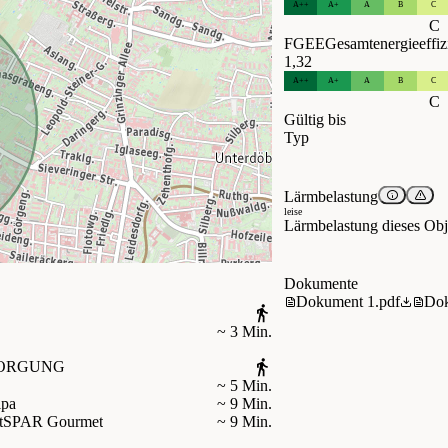
A++
A+
A
B
C
C
FGEE
Gesamtenergieeffiz
1,32
A++
A+
A
B
C
C
Gültig bis
Typ
Lärmbelastung
leise
Lärmbelastung dieses Obje
Dokumente
Dokument 1.pdf
Dok
~ 3 Min.
ORGUNG
~ 5 Min.
ipa
~ 9 Min.
t
SPAR Gourmet
~ 9 Min.