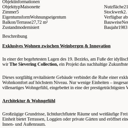
Objektinformationen
Objekttyp
Maisonette
Nutzfläche
21
Zimmer
5
Stockwerk
2.
Eigentumsform
Wohnungseigentum
Verfügbar ab
Balkon/Terrasse
27,72 m²
Bauweise
Ne
Zustand
modernisiert
Baujahr
1983
Beschreibung
Exklusives Wohnen zwischen Weinbergen & Innovation
In einer der begehrtesten Lagen des 19. Bezirks, am Fuße der idyllis
wir
The Sievering Collection,
ein Projekt das nachhaltige Zukunftste
Dieses sorgfältig revitalisierte Gebäude verbindet die Ruhe einer ex
Wohnkomfort auf höchstem Niveau. Nur wenige Einheiten – insgesamt 
villenartiges Wohngefühl, eingebettet in eine der prestigeträchtigst
Architektur & Wohngefühl
Großzügige Grundrisse, lichtdurchflutete Räume und weitläufige Fre
Einheit bietet Terrassen, Loggien oder private Gärten und eröffnet 
Innen- und Außenraum.