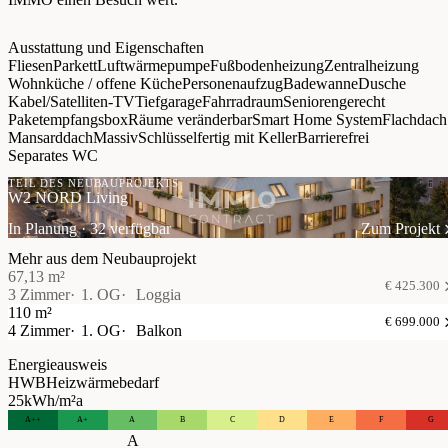
Ausstattung und Eigenschaften
Fliesen
Parkett
Luftwärmepumpe
Fußbodenheizung
Zentralheizung
Wohnküche / offene Küche
Personenaufzug
Badewanne
Dusche
Kabel/Satelliten-TV
Tiefgarage
Fahrradraum
Seniorengerecht
Paketempfangsbox
Räume veränderbar
Smart Home System
Flachdach
Mansarddach
Massiv
Schlüsselfertig mit Keller
Barrierefrei
Separates WC
TEIL DES NEUBAUPROJEKTS
W2 NORD Living
In Planung · 32 verfügbar
Zum Projekt
Mehr aus dem Neubauprojekt
67,13 m²
€ 425.300
3 Zimmer
1. OG
Loggia
110 m²
€ 699.000
4 Zimmer
1. OG
Balkon
Energieausweis
HWB
Heizwärmebedarf
25
kWh/m²a
A++
A+
A
B
C
D
E
F
G
A