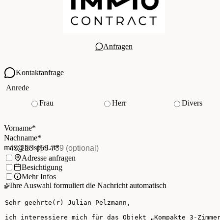
Anfragen
Kontaktanfrage
Ihre Kontaktdaten
Anrede
Frau
Herr
Divers
Vorname
*
(Pflichtfeld)
Nachname
*
(Pflichtfeld)
Vorname
*
E-Mail
*
(Pflichtfeld)
Nachname
*
Telefon
(optional)
max@beispiel.at
*
Ich möchte:
Adresse anfragen
Besichtigung
Mehr Infos
Ihre Auswahl formuliert die Nachricht automatisch
Ihre Nachricht