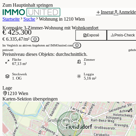
Zum Hauptinhalt springen
Inserat
Anmelde
Grundriss
 / 7
Startseite
Suche
Wohnung in 1210 Wien
Kompakte 3-Zimmer-Wohnung mit Wohnkomfort
€ 425.300
Exposé
Preis-Check
€ 6.335,47/m²
Im Vergleich zu aktiven Angeboten auf IMMOunited.com
preiswert
gehob
Preisniveau dieses Objekts: durchschnittlich.
Fläche
Zimmer
67,13 m²
3
Stockwerk
Loggia
1. OG
5,16 m²
Lage
1210 Wien
Karten-Sektion überspringen