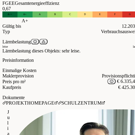
FGEE
Gesamtenergieeffizienz
0,67
A++
A+
A
B
C
D
E
F
G
A+
Gültig bis
12.20
Typ
Verbrauchsauswe
Lärmbelastung
leise
l
Lärmbelastung dieses Objekts: sehr leise.
Preisinformation
Einmalige Kosten
Maklerprovision
Provisionspflicht
€ 6.335,
Preis pro m²
Kaufpreis
€ 425.3
Dokumente
PROJEKTHOMEPAGE
SCHULZENTRUM
J
u
l
i
a