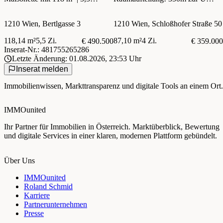
Zimmer | 2 Loggien | Südseitig
Bahn! Neubauwohnung -
gebraucht. Für Eigennutzer oder
1210 Wien, Bertlgasse 3
1210 Wien, Schloßhofer Straße 50
Anleger mit rd. 4,3% Rendite!
118,14 m²
5,5 Zi.
87,10 m²
4 Zi.
€ 490.500
€ 359.000
Inserat-Nr.: 481755265286
Letzte Änderung: 01.08.2026, 23:53 Uhr
Inserat melden
Immobilienwissen, Markttransparenz und digitale Tools an einem Ort.
IMMOunited
Ihr Partner für Immobilien in Österreich. Marktüberblick, Bewertung
und digitale Services in einer klaren, modernen Plattform gebündelt.
Über Uns
IMMOunited
Roland Schmid
Karriere
Partnerunternehmen
Presse