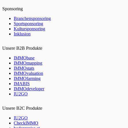
Sponsoring
Branchensponsoring
Sportsponsoring
Kultursponsoring
Inklusion
Unsere B2B Produkte
IMMObase
IMMOmapping
IMMOstats
IMMOvaluation
IMMOfarming
IMABIS
IMMOdeveloper
IU2GO
Unsere B2C Produkte
IU2GO
CheckIMMO