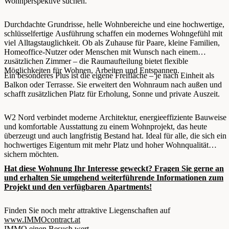
Wohnperspektive suchen.
Durchdachte Grundrisse, helle Wohnbereiche und eine hochwertige,
schlüsselfertige Ausführung schaffen ein modernes Wohngefühl mit
viel Alltagstauglichkeit. Ob als Zuhause für Paare, kleine Familien,
Homeoffice-Nutzer oder Menschen mit Wunsch nach einem
zusätzlichen Zimmer – die Raumaufteilung bietet flexible
Möglichkeiten für Wohnen, Arbeiten und Entspannen.
Ein besonderes Plus ist die eigene Freifläche – je nach Einheit als
Balkon oder Terrasse. Sie erweitert den Wohnraum nach außen und
schafft zusätzlichen Platz für Erholung, Sonne und private Auszeit.
W2 Nord verbindet moderne Architektur, energieeffiziente Bauweise
und komfortable Ausstattung zu einem Wohnprojekt, das heute
überzeugt und auch langfristig Bestand hat. Ideal für alle, die sich ein
hochwertiges Eigentum mit mehr Platz und hoher Wohnqualität
sichern möchten.
Hat diese Wohnung Ihr Interesse geweckt? Fragen Sie gerne an
und erhalten Sie umgehend weiterführende Informationen zum
Projekt und den verfügbaren Apartments!
Finden Sie noch mehr attraktive Liegenschaften auf
www.IMMOcontract.at
IMMO einen Besuch wert.