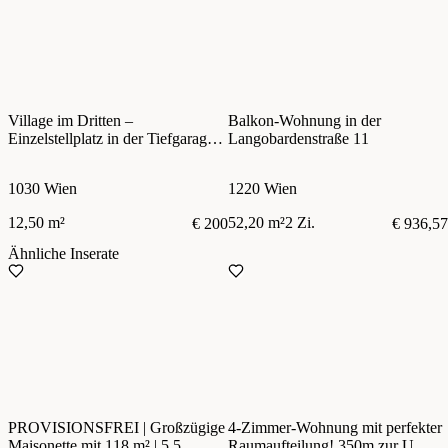
Village im Dritten –
Balkon-Wohnung in der
Einzelstellplatz in der Tiefgarage –
Langobardenstraße 11
zentral im 3. Bezirk
1030 Wien
1220 Wien
12,50 m²
52,20 m²
2 Zi.
€ 200
€ 936,57
Ähnliche Inserate
PROVISIONSFREI | Großzügige
4-Zimmer-Wohnung mit perfekter
Maisonette mit 118 m² | 5,5
Raumaufteilung! 350m zur U