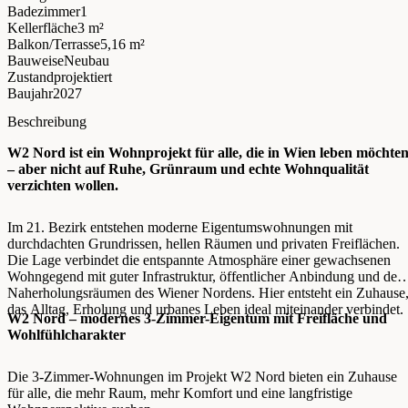
Badezimmer
1
Kellerfläche
3 m²
Balkon/Terrasse
5,16 m²
Bauweise
Neubau
Zustand
projektiert
Baujahr
2027
Beschreibung
W2 Nord ist ein Wohnprojekt für alle, die in Wien leben möchte
– aber nicht auf Ruhe, Grünraum und echte Wohnqualität
verzichten wollen.
Im 21. Bezirk entstehen moderne Eigentumswohnungen mit
durchdachten Grundrissen, hellen Räumen und privaten Freiflächen.
Die Lage verbindet die entspannte Atmosphäre einer gewachsenen
Wohngegend mit guter Infrastruktur, öffentlicher Anbindung und den
Naherholungsräumen des Wiener Nordens. Hier entsteht ein Zuhause
das Alltag, Erholung und urbanes Leben ideal miteinander verbindet.
W2 Nord – modernes 3-Zimmer-Eigentum mit Freifläche und
Wohlfühlcharakter
Die 3-Zimmer-Wohnungen im Projekt W2 Nord bieten ein Zuhause
für alle, die mehr Raum, mehr Komfort und eine langfristige