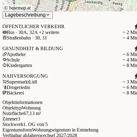
©
basemap.at
Lagebeschreibung
ÖFFENTLICHER VERKEHR
Bus · 30A, 32A +2 weitere
~ 2 Mi
Straßenbahn · 30, 31
~ 4 Mi
GESUNDHEIT & BILDUNG
Apotheke
~ 6 Mi
Schule
~ 4 Mi
Kindergarten
~ 8 Mi
NAHVERSORGUNG
Supermarkt
Lidl
~ 3 Mi
Drogerie
dm
~ 6 Mi
Bäckerei
~ 8 Mi
Objektinformationen
Objekttyp
Wohnung
Nutzfläche
67,13 m²
Zimmer
3
Stockwerk
1. OG
von 5
Eigentumsform
Wohnungseigentum in Entstehung
Verfügbar ab
Jahreswechsel 2027/2028