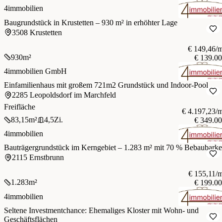
4immobilien
Baugrundstück in Krustetten – 930 m² in erhöhter Lage
3508 Krustetten
€ 149,46/
930
m²
€ 139.0
4immobilien GmbH
Einfamilienhaus mit großem 721m2 Grundstück und Indoor-Pool
2285 Leopoldsdorf im Marchfeld
Freifläche
€ 4.197,23/
83,15
m²
4,5
Zi.
€ 349.0
4immobilien
Bauträgergrundstück im Kerngebiet – 1.283 m² mit 70 % Bebaubarke
2115 Ernstbrunn
€ 155,11/
1.283
m²
€ 199.0
4immobilien
Seltene Investmentchance: Ehemaliges Kloster mit Wohn- und
Geschäftsflächen