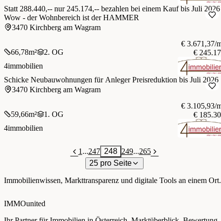
Statt 288.440,-- nur 245.174,-- bezahlen bei einem Kauf bis Juli 2026
Wow - der Wohnbereich ist der HAMMER
3470 Kirchberg am Wagram
€ 3.671,37/
66,78
m²
2. OG
€ 245.1
4immobilien
Schicke Neubauwohnungen für Anleger Preisreduktion bis Juli 2026
3470 Kirchberg am Wagram
€ 3.105,93/
59,66
m²
1. OG
€ 185.3
4immobilien
1
...
247
248
249
...
265
25 pro Seite
Immobilienwissen, Markttransparenz und digitale Tools an einem Ort.
IMMOunited
Ihr Partner für Immobilien in Österreich. Marktüberblick, Bewertung