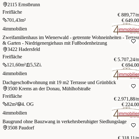
2115 Ernstbrunn
Freifläche
€ 889,77/
701,43
m²
€ 649.0
4immobilien
Zweifamilienhaus im Wienerwald - getrennte Wohneinheiten - Terras
& Garten - Niedrigenergiehaus mit Fußbodenheizung
3422 Hadersfeld
Freifläche
€ 5.707,24/
121,60
m²
5,5
Zi.
€ 694.0
4immobilien
Dachgeschoßwohnung mit 19 m2 Terrasse und Grünblick
3500 Krems an der Donau, Mühlhofstraße
Freifläche
€ 2.971,88/
82
m²
4. OG
€ 224.0
4immobilien
Baugrund ohne Bauzwang in verkehrsberuhigter Siedlungslage
3508 Paudorf
€ 318,11/