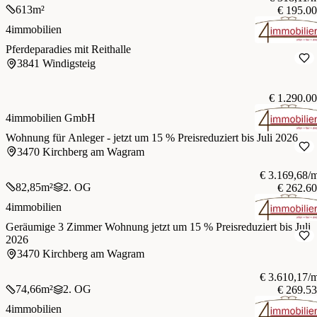
613
m²
€ 195.0
4immobilien
Pferdeparadies mit Reithalle
3841 Windigsteig
€ 1.290.0
4immobilien GmbH
Wohnung für Anleger - jetzt um 15 % Preisreduziert bis Juli 2026
3470 Kirchberg am Wagram
€ 3.169,68/
82,85
m²
2. OG
€ 262.6
4immobilien
Geräumige 3 Zimmer Wohnung jetzt um 15 % Preisreduziert bis Juli
2026
3470 Kirchberg am Wagram
€ 3.610,17/
74,66
m²
2. OG
€ 269.5
4immobilien