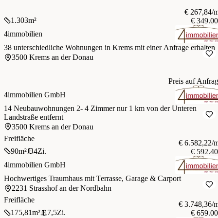
€ 267,84/
1.303
m²
€ 349.0
4immobilien
38 unterschiedliche Wohnungen in Krems mit einer Anfrage erhalten
3500 Krems an der Donau
Preis auf Anfra
4immobilien GmbH
14 Neubauwohnungen 2- 4 Zimmer nur 1 km von der Unteren
Landstraße entfernt
3500 Krems an der Donau
Freifläche
€ 6.582,22/
90
m²
4
Zi.
€ 592.4
4immobilien GmbH
Hochwertiges Traumhaus mit Terrasse, Garage & Carport
2231 Strasshof an der Nordbahn
Freifläche
€ 3.748,36/
175,81
m²
7,5
Zi.
€ 659.0