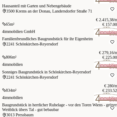
Hausanteil mit Garten und Nebengebäude
3500 Krems an der Donau, Landersdorfer Straße 71
€ 2.415,38/
65
m²
€ 157.0
4immobilien GmbH
Familienfreundliches Baugrundstück für ihr Eigenheim
2241 Schönkirchen-Reyersdorf
€ 279,16/
806
m²
€ 225.0
4immobilien
Sonniges Baugrundstück in Schönkirchen-Reyersdorf
2241 Schönkirchen-Reyersdorf
€ 280/
834
m²
€ 233.5
4immobilien
Baugrundstück in herrlicher Ruhelage - vor den Toren Wiens - grüner
Weitblick übers Tal - gut bebaubar
3013 Pressbaum