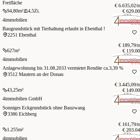
Freifläche
€ 6.635,02/
94,80
m²
4,5
Zi.
€ 629.0
4immobilien
Baugrundstück mit Tierhaltung erlaubt in Ebenthal !
2251 Ebenthal
€ 189,79/
627
m²
€ 119.0
4immobilien
Anlagewohnung bis 31.08.2033 vermietet Rendite ca.3,39 %
3512 Mautern an der Donau
€ 3.445,09/
43,25
m²
€ 149.0
4immobilien GmbH
Sonniges Eckgrundstück ohne Bauzwang
3386 Eichberg
€ 161,79/
1.255
m²
€ 203.0
4immobilien