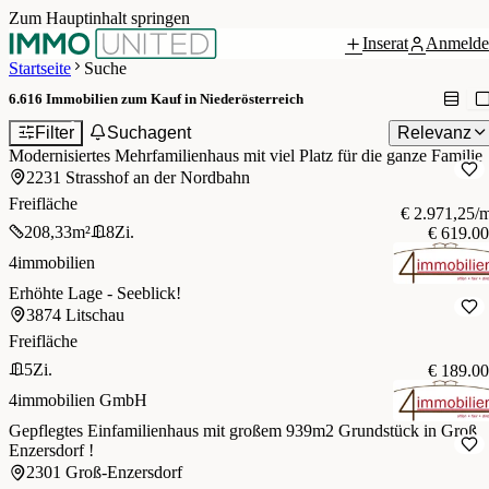
Zum Hauptinhalt springen
Inserat
Anmelde
Startseite
Suche
6.616
Immobilien zum Kauf in Niederösterreich
1
Filter
Suchagent
Relevanz
Modernisiertes Mehrfamilienhaus mit viel Platz für die ganze Familie
2231 Strasshof an der Nordbahn
Freifläche
€ 2.971,25/
208,33
m²
8
Zi.
€ 619.0
4immobilien
Erhöhte Lage - Seeblick!
3874 Litschau
Freifläche
5
Zi.
€ 189.0
4immobilien GmbH
Gepflegtes Einfamilienhaus mit großem 939m2 Grundstück in Groß
Enzersdorf !
2301 Groß-Enzersdorf