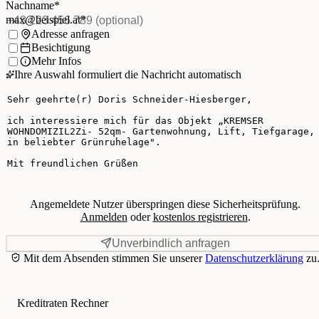
E-Mail
*
(Pflichtfeld)
Nachname
*
Telefon
(optional)
max@beispiel.at
*
Ich möchte:
Adresse anfragen
Besichtigung
Mehr Infos
Ihre Auswahl formuliert die Nachricht automatisch
Ihre Nachricht
Angemeldete Nutzer überspringen diese Sicherheitsprüfung.
Anmelden
oder
kostenlos registrieren
.
Unverbindlich anfragen
Mit dem Absenden stimmen Sie unserer
Datenschutzerklärung
zu
Kreditraten Rechner