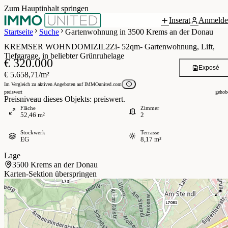
Zum Hauptinhalt springen
Inserat
Anmelde
 / 6
Startseite
Suche
Gartenwohnung in 3500 Krems an der Donau
KREMSER WOHNDOMIZIL2Zi- 52qm- Gartenwohnung, Lift,
Tiefgarage, in beliebter Grünruhelage
€ 320.000
Exposé
€ 5.658,71/m²
Im Vergleich zu aktiven Angeboten auf IMMOunited.com
preiswert
gehob
Preisniveau dieses Objekts: preiswert.
Fläche
Zimmer
52,46 m²
2
Stockwerk
Terrasse
EG
8,17 m²
Lage
3500 Krems an der Donau
Karten-Sektion überspringen