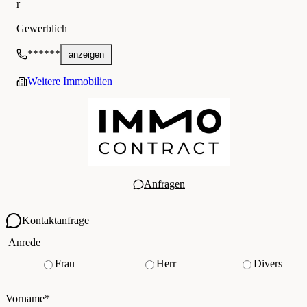
r
IMMOcontract Immobilien Vermittlung GmbH
Gewerblich
******
anzeigen
Weitere Immobilien
Anfragen
Kontaktanfrage
Ihre Kontaktdaten
Anrede
Frau
Herr
Divers
Vorname
*
(Pflichtfeld)
Nachname
*
(Pflichtfeld)
Vorname
*