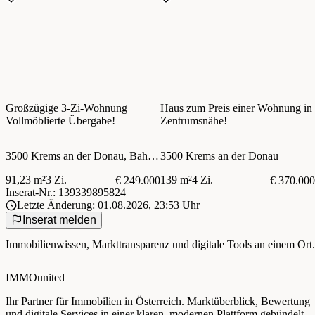
Großzügige 3-Zi-Wohnung
Haus zum Preis einer Wohnung in
Vollmöblierte Übergabe!
Zentrumsnähe!
3500 Krems an der Donau, Bahnhofplatz
3500 Krems an der Donau
91,23 m²
3 Zi.
139 m²
4 Zi.
€ 249.000
€ 370.000
Inserat-Nr.: 139339895824
Letzte Änderung: 01.08.2026, 23:53 Uhr
Inserat melden
Immobilienwissen, Markttransparenz und digitale Tools an einem Ort.
IMMOunited
Ihr Partner für Immobilien in Österreich. Marktüberblick, Bewertung
und digitale Services in einer klaren, modernen Plattform gebündelt.