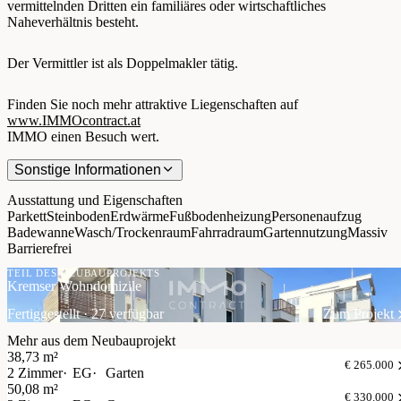
vermittelnden Dritten ein familiäres oder wirtschaftliches
Naheverhältnis besteht.
Der Vermittler ist als Doppelmakler tätig.
Finden Sie noch mehr attraktive Liegenschaften auf
www.IMMOcontract.at
IMMO einen Besuch wert.
Sonstige Informationen
Ausstattung und Eigenschaften
Parkett
Steinboden
Erdwärme
Fußbodenheizung
Personenaufzug
Badewanne
Wasch/Trockenraum
Fahrradraum
Gartennutzung
Massiv
Barrierefrei
TEIL DES NEUBAUPROJEKTS
Kremser Wohndomizile
Fertiggestellt · 27 verfügbar
Zum Projekt
Mehr aus dem Neubauprojekt
38,73 m²
€ 265.000
2 Zimmer
EG
Garten
50,08 m²
€ 330.000