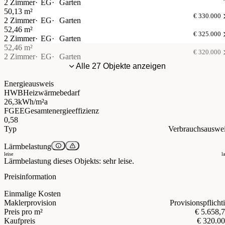
2 Zimmer
EG
Garten
50,13 m²
€ 330.000
2 Zimmer
EG
Garten
52,46 m²
€ 325.000
2 Zimmer
EG
Garten
52,46 m²
€ 320.000
2 Zimmer
EG
Garten
Alle 27 Objekte anzeigen
Energieausweis
HWB
Heizwärmebedarf
26,3
kWh/m²a
FGEE
Gesamtenergieeffizienz
0,58
Typ
Verbrauchsauswe
Lärmbelastung
leise
l
Lärmbelastung dieses Objekts: sehr leise.
Preisinformation
Einmalige Kosten
Maklerprovision
Provisionspflicht
Preis pro m²
€ 5.658,
Kaufpreis
€ 320.0