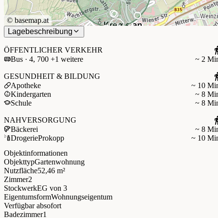
©
basemap.at
Lagebeschreibung
ÖFFENTLICHER VERKEHR
Bus · 4, 700 +1 weitere
~ 2 Mi
GESUNDHEIT & BILDUNG
Apotheke
~ 10 Mi
Kindergarten
~ 8 Mi
Schule
~ 8 Mi
NAHVERSORGUNG
Bäckerei
~ 8 Mi
Drogerie
Prokopp
~ 10 Mi
Objektinformationen
Objekttyp
Gartenwohnung
Nutzfläche
52,46 m²
Zimmer
2
Stockwerk
EG
von 3
Eigentumsform
Wohnungseigentum
Verfügbar ab
sofort
Badezimmer
1