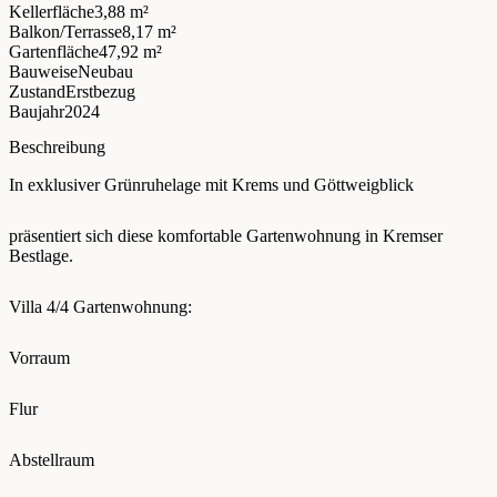
Kellerfläche
3,88 m²
Balkon/Terrasse
8,17 m²
Gartenfläche
47,92 m²
Bauweise
Neubau
Zustand
Erstbezug
Baujahr
2024
Beschreibung
In exklusiver Grünruhelage mit Krems und Göttweigblick
präsentiert sich diese komfortable Gartenwohnung in Kremser
Bestlage.
Villa 4/4 Gartenwohnung:
Vorraum
Flur
Abstellraum