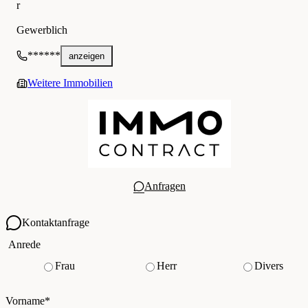
r
IMMOcontract Immobilien Vermittlung GmbH
Gewerblich
******
anzeigen
Weitere Immobilien
Anfragen
Kontaktanfrage
Ihre Kontaktdaten
Anrede
Frau
Herr
Divers
Vorname
*
(Pflichtfeld)
Nachname
*
(Pflichtfeld)
Vorname
*