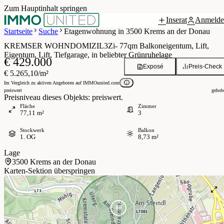
Zum Hauptinhalt springen
Inserat
Anmelde
 / 10
Startseite
Suche
Etagenwohnung in 3500 Krems an der Donau
KREMSER WOHNDOMIZIL3Zi- 77qm Balkoneigentum, Lift,
Eigentum, Lift, Tiefgarage, in beliebter Grünruhelage
€ 429.000
Exposé
Preis-Check
€ 5.265,10/m²
Im Vergleich zu aktiven Angeboten auf IMMOunited.com
preiswert
gehob
Preisniveau dieses Objekts: preiswert.
Fläche
Zimmer
77,11 m²
3
Stockwerk
Balkon
1. OG
8,73 m²
Lage
3500 Krems an der Donau
Karten-Sektion überspringen