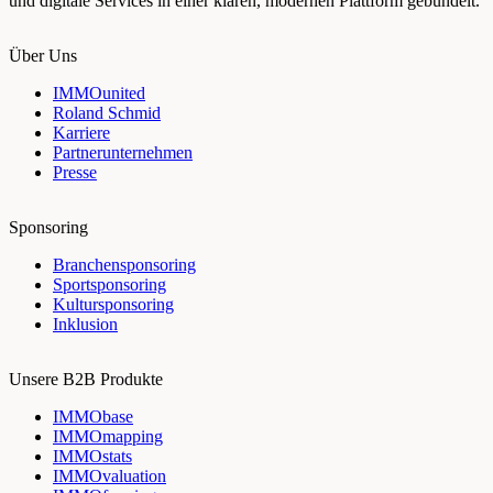
und digitale Services in einer klaren, modernen Plattform gebündelt.
Über Uns
IMMOunited
Roland Schmid
Karriere
Partnerunternehmen
Presse
Sponsoring
Branchensponsoring
Sportsponsoring
Kultursponsoring
Inklusion
Unsere B2B Produkte
IMMObase
IMMOmapping
IMMOstats
IMMOvaluation