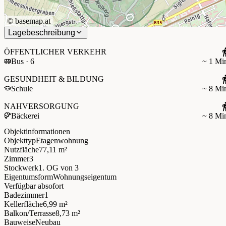
©
basemap.at
Lagebeschreibung
ÖFFENTLICHER VERKEHR
Bus · 6
~ 1 Mi
GESUNDHEIT & BILDUNG
Schule
~ 8 Mi
NAHVERSORGUNG
Bäckerei
~ 8 Mi
Objektinformationen
Objekttyp
Etagenwohnung
Nutzfläche
77,11 m²
Zimmer
3
Stockwerk
1. OG
von 3
Eigentumsform
Wohnungseigentum
Verfügbar ab
sofort
Badezimmer
1
Kellerfläche
6,99 m²
Balkon/Terrasse
8,73 m²
Bauweise
Neubau