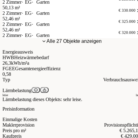
2 Zimmer
EG
Garten
50,13 m²
€ 330.000
2 Zimmer
EG
Garten
52,46 m²
€ 325.000
2 Zimmer
EG
Garten
52,46 m²
€ 320.000
2 Zimmer
EG
Garten
Alle 27 Objekte anzeigen
Energieausweis
HWB
Heizwärmebedarf
26,3
kWh/m²a
FGEE
Gesamtenergieeffizienz
0,58
Typ
Verbrauchsauswe
Lärmbelastung
leise
l
Lärmbelastung dieses Objekts: sehr leise.
Preisinformation
Einmalige Kosten
Maklerprovision
Provisionspflicht
Preis pro m²
€ 5.265,
Kaufpreis
€ 429.0