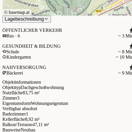
©
basemap.at
Lagebeschreibung
ÖFFENTLICHER VERKEHR
Bus · 6
~ 3 Mi
GESUNDHEIT & BILDUNG
Schule
~ 8 Mi
Kindergarten
~ 10 Mi
NAHVERSORGUNG
Bäckerei
~ 9 Mi
Objektinformationen
Objekttyp
Dachgeschoßwohnung
Nutzfläche
83,75 m²
Zimmer
3
Eigentumsform
Wohnungseigentum
Verfügbar ab
sofort
Badezimmer
1
Kellerfläche
8,92 m²
Balkon/Terrasse
47,11 m²
Bauweise
Neubau