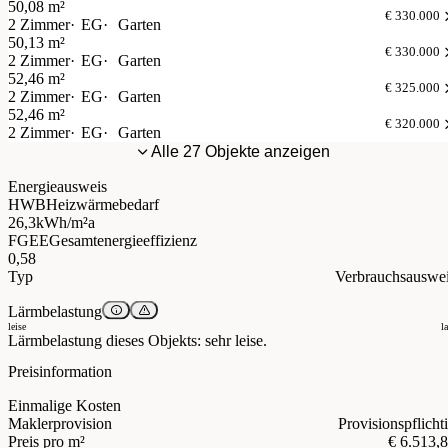
50,08 m²
€ 330.000
2 Zimmer
EG
Garten
50,13 m²
€ 330.000
2 Zimmer
EG
Garten
52,46 m²
€ 325.000
2 Zimmer
EG
Garten
52,46 m²
€ 320.000
2 Zimmer
EG
Garten
Alle 27 Objekte anzeigen
Energieausweis
HWB
Heizwärmebedarf
26,3
kWh/m²a
FGEE
Gesamtenergieeffizienz
0,58
Typ
Verbrauchsauswe
Lärmbelastung
leise
l
Lärmbelastung dieses Objekts: sehr leise.
Preisinformation
Einmalige Kosten
Maklerprovision
Provisionspflicht
Preis pro m²
€ 6.513,