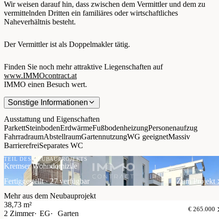
Wir weisen darauf hin, dass zwischen dem Vermittler und dem zu
vermittelnden Dritten ein familiäres oder wirtschaftliches
Naheverhältnis besteht.
Der Vermittler ist als Doppelmakler tätig.
Finden Sie noch mehr attraktive Liegenschaften auf
www.IMMOcontract.at
IMMO einen Besuch wert.
Sonstige Informationen
Ausstattung und Eigenschaften
Parkett
Steinboden
Erdwärme
Fußbodenheizung
Personenaufzug
Fahrradraum
Abstellraum
Gartennutzung
WG geeignet
Massiv
Barrierefrei
Separates WC
TEIL DES NEUBAUPROJEKTS
Kremser Wohndomizile
Fertiggestellt · 27 verfügbar
Zum Projekt
Mehr aus dem Neubauprojekt
38,73 m²
€ 265.000
2 Zimmer
EG
Garten