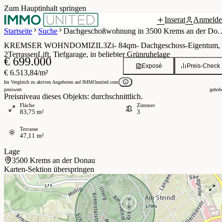
Zum Hauptinhalt springen
Inserat
Anmelde
 / 11
Startseite
Suche
Dachgeschoßwohnung in 350
KREMSER WOHNDOMIZIL3Zi- 84qm- Dachgeschoss-Eigentum,
2TerrassenLift, Tiefgarage, in beliebter Grünruhelage
€ 699.000
Exposé
Preis-Check
€ 6.513,84/m²
Im Vergleich zu aktiven Angeboten auf IMMOunited.com
preiswert
gehob
Preisniveau dieses Objekts: durchschnittlich.
Fläche
Zimmer
83,75 m²
3
Terrasse
47,11 m²
Lage
3500 Krems an der Donau
Karten-Sektion überspringen