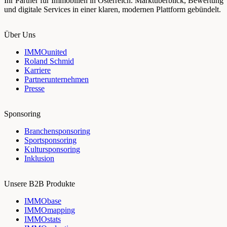
Ihr Partner für Immobilien in Österreich. Marktüberblick, Bewertung
und digitale Services in einer klaren, modernen Plattform gebündelt.
Über Uns
IMMOunited
Roland Schmid
Karriere
Partnerunternehmen
Presse
Sponsoring
Branchensponsoring
Sportsponsoring
Kultursponsoring
Inklusion
Unsere B2B Produkte
IMMObase
IMMOmapping
IMMOstats