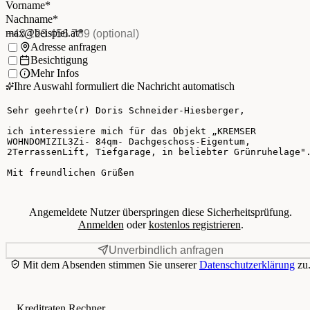
Nachname
*
(Pflichtfeld)
Vorname
*
E-Mail
*
(Pflichtfeld)
Nachname
*
Telefon
(optional)
max@beispiel.at
*
Ich möchte:
Adresse anfragen
Besichtigung
Mehr Infos
Ihre Auswahl formuliert die Nachricht automatisch
Ihre Nachricht
Angemeldete Nutzer überspringen diese Sicherheitsprüfung.
Anmelden
oder
kostenlos registrieren
.
Unverbindlich anfragen
Mit dem Absenden stimmen Sie unserer
Datenschutzerklärung
zu
Kreditraten Rechner