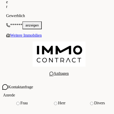
e
r
IMMOcontract Immobilien Vermittlung GmbH
Gewerblich
******
anzeigen
Weitere Immobilien
Anfragen
Kontaktanfrage
Ihre Kontaktdaten
Anrede
Frau
Herr
Divers
Vorname
*
(Pflichtfeld)