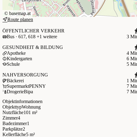
©
basemap.at
Route planen
ÖFFENTLICHER VERKEHR
Bus · 617, 618 +1 weitere
3 Mi
GESUNDHEIT & BILDUNG
Apotheke
4 Mi
Kindergarten
6 Mi
Schule
5 Mi
NAHVERSORGUNG
Bäckerei
1 Mi
Supermarkt
PENNY
7 Mi
Drogerie
Bipa
7 Mi
Objektinformationen
Objekttyp
Wohnung
Nutzfläche
101 m²
Zimmer
4
Badezimmer
1
Parkplätze
2
Kellerfläche
5 m²