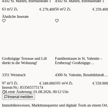
4502 St. Marien, Rhemastraße 1
4502 St. Marien, Rhemastraße 1
optional
63 m²
2 Zi.
56 m²
2 Zi.
€ 279.400
€ 259.400
Ähnliche Inserate
Großzügige Terrasse und Lift
Familientraum in St. Valentin –
direkt in die Wohnung!
Erstbezug! Großzügige
Eigentumswohnung mit Garten
und 2 Tiefgaragenstellplätzen im
3351 Weistrach
4300 St. Valentin, Brunhildstraße 9
Herzen der Stadt
97 m²
3 Zi.
101 m²
4 Zi.
€ 349.000
€ 559.900
Inserat-Nr.: 853565575174
Letzte Änderung: 01.08.2026, 00:12 Uhr
Inserat melden
Immobilienwissen, Markttransparenz und digitale Tools an einem Ort.