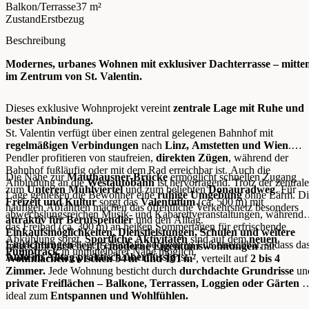
Balkon/Terrasse
37 m²
Zustand
Erstbezug
Beschreibung
Modernes, urbanes Wohnen mit exklusiver Dachterrasse – mitte
im Zentrum von St. Valentin.
Dieses exklusive Wohnprojekt vereint
zentrale Lage mit Ruhe und
bester Anbindung.
St. Valentin verfügt über einen zentral gelegenen Bahnhof mit
regelmäßigen Verbindungen
nach
Linz, Amstetten und Wien
.
Pendler profitieren von staufreien,
direkten Zügen
, während der
Bahnhof fußläufig oder mit dem Rad erreichbar ist. Auch die
Die Nähe zur
Mauthausner-Brücke
ermöglicht schnellen Zugang
Anbindung an die
Westautobahn
ist hervorragend. Trotz der zentral
zum
Unteren Mühlviertel
und zum beliebten
Donauradweg
. Für
Lage genießen die Bewohner eine
ruhige Umgebung
ohne Lärm. Di
Freizeit und Kultur
sorgt das
Valentinum
(ca. 500 m) mit
häufigen Abfahrten machen das öffentliche Verkehrsnetz besonders
abwechslungsreichen Musik- und Kabarettveranstaltungen, während
attraktiv für Berufspendler
und den Alltag.
das Freibad (ca. 300 m) an heißen Sommertagen für erfrischende
Einkaufsmöglichkeiten, Dienstleistungen, Schulen und weitere
Abkühlung sorgt.
Sportliche Aktivitäten
sind auf dem
neuen
Einrichtungen
liegen ebenfalls bequem zu Fuß erreichbar, sodass da
Insgesamt entstehen
15 moderne Eigentumswohnungen
mit
Pumptrack
in unmittelbarer Nähe möglich.
Auto im Alltag praktisch überflüssig
ist.
Wohnflächen zwischen 54 m² und 101 m²
, verteilt auf
2 bis 4
Zimmer.
Jede Wohnung besticht durch
durchdachte Grundrisse
un
private Freiflächen – Balkone, Terrassen, Loggien oder Gärten
–
ideal zum
Entspannen und Wohlfühlen.