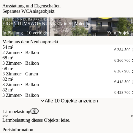
Ausstattung und Eigenschaften
Separates WC
Anlageobjekt
TEIL DES NEUBAUPROJEKTS
EIGENTUMSWOHNUNGEN in St. Valentin
In Planung · 10 verfügbar
Zum Projekt
Mehr aus dem Neubauprojekt
54 m²
€ 284.500
2 Zimmer
Balkon
68 m²
€ 360.700
3 Zimmer
Balkon
68 m²
€ 367.900
3 Zimmer
Garten
82 m²
€ 418.500
3 Zimmer
Balkon
82 m²
€ 428.700
3 Zimmer
Balkon
Alle 10 Objekte anzeigen
Lärmbelastung
leise
l
Lärmbelastung dieses Objekts: leise.
Preisinformation