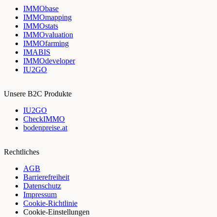
IMMObase
IMMOmapping
IMMOstats
IMMOvaluation
IMMOfarming
IMABIS
IMMOdeveloper
IU2GO
Unsere B2C Produkte
IU2GO
CheckIMMO
bodenpreise.at
Rechtliches
AGB
Barrierefreiheit
Datenschutz
Impressum
Cookie-Richtlinie
Cookie-Einstellungen