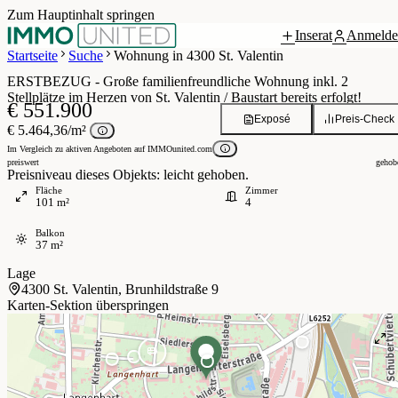
Zum Hauptinhalt springen
Inserat
Anmelde
Grundriss
 / 22
Startseite
Suche
Wohnung in 4300 St. Valentin
ERSTBEZUG - Große familienfreundliche Wohnung inkl. 2
Stellplätze im Herzen von St. Valentin / Baustart bereits erfolgt!
€ 551.900
Exposé
Preis-Check
€ 5.464,36/m²
Im Vergleich zu aktiven Angeboten auf IMMOunited.com
preiswert
gehob
Preisniveau dieses Objekts: leicht gehoben.
Fläche
Zimmer
101 m²
4
Balkon
37 m²
Lage
4300 St. Valentin, Brunhildstraße 9
Karten-Sektion überspringen