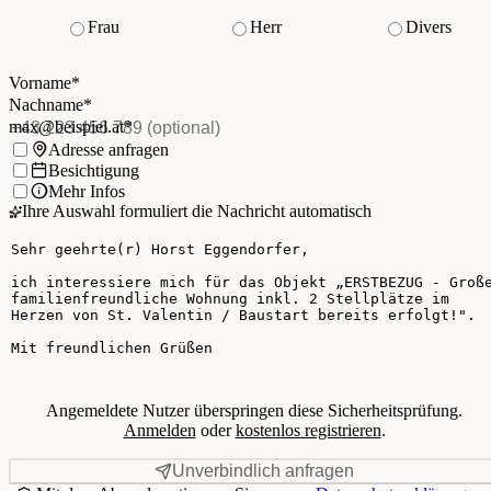
Frau
Herr
Divers
Vorname
*
(Pflichtfeld)
Nachname
*
(Pflichtfeld)
Vorname
*
E-Mail
*
(Pflichtfeld)
Nachname
*
Telefon
(optional)
max@beispiel.at
*
Ich möchte:
Adresse anfragen
Besichtigung
Mehr Infos
Ihre Auswahl formuliert die Nachricht automatisch
Ihre Nachricht
Angemeldete Nutzer überspringen diese Sicherheitsprüfung.
Anmelden
oder
kostenlos registrieren
.
Unverbindlich anfragen