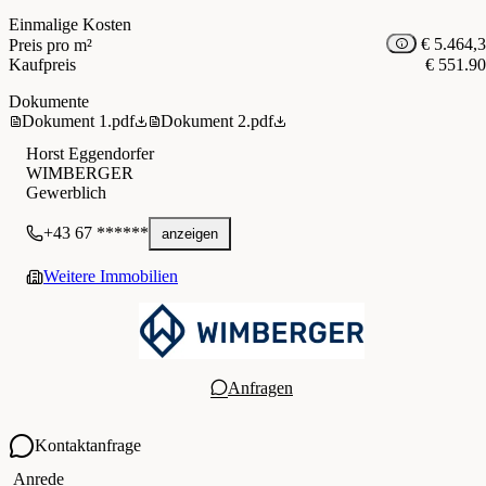
Einmalige Kosten
€ 5.464,
Preis pro m²
Kaufpreis
€ 551.9
Dokumente
Dokument 1.pdf
Dokument 2.pdf
Horst Eggendorfer
WIMBERGER
Gewerblich
+43 67 ******
anzeigen
Weitere Immobilien
Anfragen
Kontaktanfrage
Ihre Kontaktdaten
Anrede