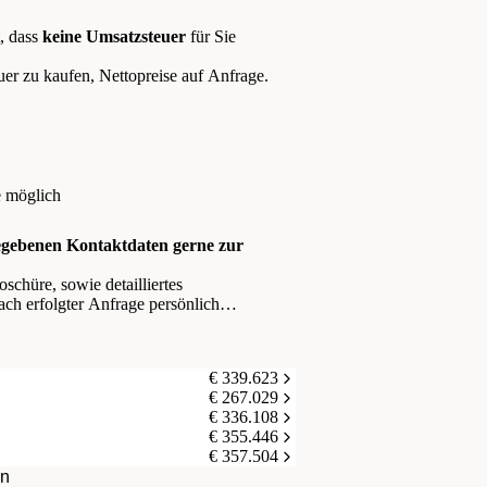
t, dass
keine Umsatzsteuer
für Sie
er zu kaufen, Nettopreise auf Anfrage.
e möglich
egebenen Kontaktdaten gerne zur
schüre, sowie detailliertes
ch erfolgter Anfrage persönlich
€ 339.623
€ 267.029
€ 336.108
€ 355.446
€ 357.504
en