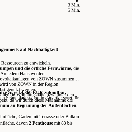
3 Min.
5 Min.
genmerk auf Nachhaltigkeit!
 Ressourcen zu entwickeln.
umpen und die örtliche Fernwärme
, die
: An jedem Haus werden
Photovoltaikanlagen von ZOWN zusammen
n wird von ZOWN in der Region
st genutzt werden.
ätze zu je 14.360 EUR zukaufbar.
 bequem in Wohnungsnähe bzw. unter den
e Schnellladestation im Quartier sorgt für
ekt, da wir durch diese Maßnahme die
mum an Begrünung der Außenflächen
.
hnfläche, Garten mit Terrasse oder Balkon
hnfläche, davon
2 Penthouse
mit 83 bis