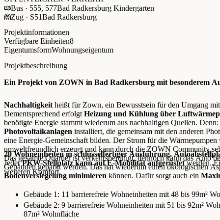
Bus · 555, 577
Bad Radkersburg Kindergarten
Zug · S51
Bad Radkersburg
Projektinformationen
Verfügbare Einheiten
8
Eigentumsform
Wohnungseigentum
Projektbeschreibung
Ein Projekt von ZOWN in Bad Radkersburg mit besonderem Au
Nachhaltigkeit
heißt für Zown, ein Bewusstsein für den Umgang mit
Dementsprechend erfolgt
Heizung und Kühlung über Luftwärmep
benötigte Energie stammt wiederum aus nachhaltigen Quellen. Denn
Photovoltaikanlagen
installiert, die gemeinsam mit den anderen 
eine Energie-Gemeinschaft bilden. Der Strom für die Wärmepumpe
umweltfreundlich erzeugt und kann durch die ZOWN Community selb
20 Wohneinheiten in schlüsselfertiger Ausführung.
Autoabstellpl
Das gesamte Quartier ist verkehrsberuhigt, dennoch kann das Auto
Jeder
PKW-Stellplatz kann auf E-Mobilität aufgerüstet
werden. Ein
Gebäuden geparkt werden. Das hat wiederum einen ökologischen Asp
weiteren Komfort.
Bodenversiegelung minimieren
können. Dafür sorgt auch ein
Maxi
Gebäude 1: 11 barrierefreie Wohneinheiten mit 48 bis 99m² Wo
Gebäude 2: 9 barrierefreie Wohneinheiten mit 51 bis 92m² Wo
87m² Wohnfläche