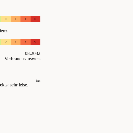
D
E
F
G
ienz
D
E
F
G
08.2032
Verbrauchsausweis
laut
kts: sehr leise.